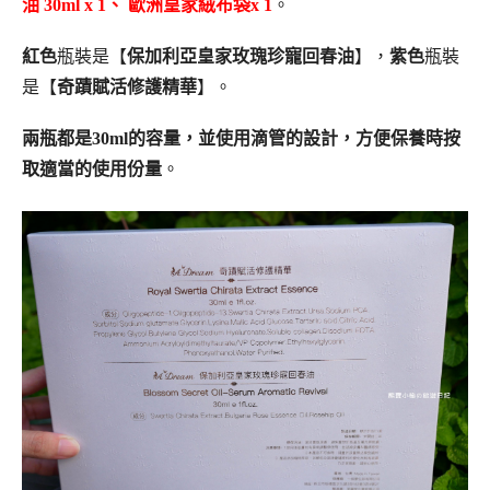
油 30ml x 1、 歐洲皇家絨布袋x 1
。
紅色
瓶裝是【
保加利亞皇家玫瑰珍寵回春油
】，
紫色
瓶裝
是【
奇蹟賦活修護精華
】。
兩瓶都是30ml的容量，並使用滴管的設計，方便保養時按
取適當的使用份量
。