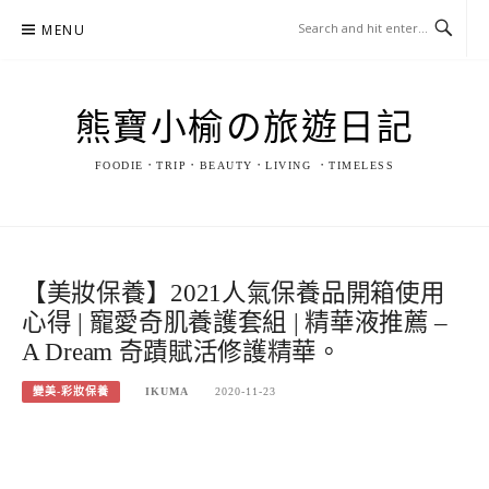
Skip
MENU
to
content
熊寶小榆の旅遊日記
FOODIE．TRIP．BEAUTY．LIVING ．TIMELESS
【美妝保養】2021人氣保養品開箱使用
心得 | 寵愛奇肌養護套組 | 精華液推薦 –
A Dream 奇蹟賦活修護精華。
變美-彩妝保養
IKUMA
2020-11-23