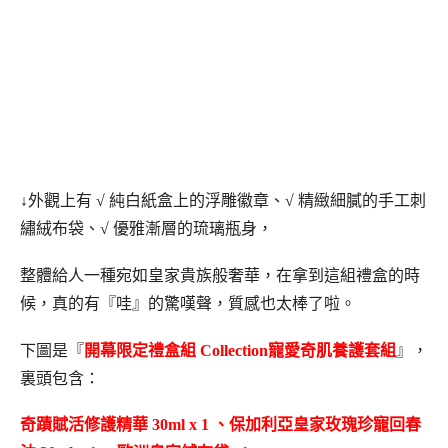
↓外觀上有
√ 純白紙盒上的浮雕徽章、√
精緻細膩的手工刺
繡絨布袋、√
優雅漸層的琉璃瓶身，
整體給人一種宛如皇家貴族般奢華，在
拿到這組禮盒的時
候，真的有『哇』的驚嘆聲，質感也太棒了啦。
下圖是『
開幕限定禮盒組 Collection寵愛奇肌養護套組
』，
裏頭包含：
奇蹟賦活修護精華 30ml x 1 、保加利亞皇家玫瑰珍寵回春