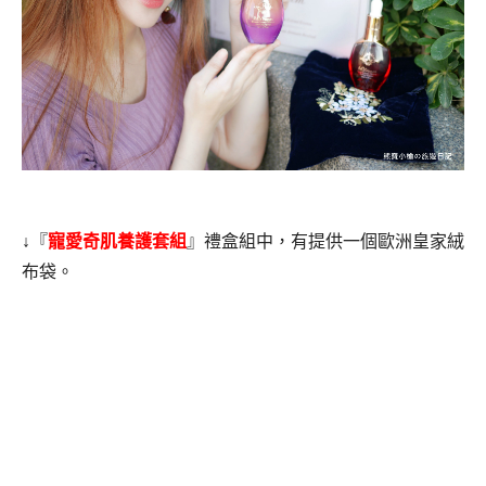
↓『
寵愛奇肌養護套組
』禮盒組中，有提供一個歐洲皇家絨
布袋。