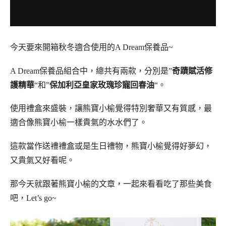
今天要來開箱秋冬適合使用的A Dream保養品~
A Dream保養品組合中，總共有兩款，分別是”
奇蹟賦活修
護精華
“和”
保加利亞皇家玫瑰珍寵回春油
“。
使用禮盒來
盛裝，讓熊寶小榆覺得特別奢華又有質感，最
適合像熊寶小榆一樣貴氣的水水們了。
這款當作送禮禮盒或是生日禮物，熊寶小榆覺得好夢幻，
又貴氣又好看呢。
那今天就跟著熊寶小榆的文章，一起來看看吃了那些美食
吧，Let’s go~