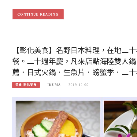
CONTINUE READING
【彰化美食】名野日本料理，在地二十
餐。二十週年慶，凡來店點海陸雙人鍋
薦．日式火鍋．生魚片．螃蟹季．二十
IKUMA
2019-12-09
美食-彰化美食