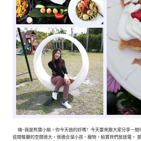
嗨~我是熊寶小榆，你今天過的好嗎? 今天要來跟大家分享一間
這間餐廳的空間很大，很適合溜小孩、寵物，給寶貝們放放電。 