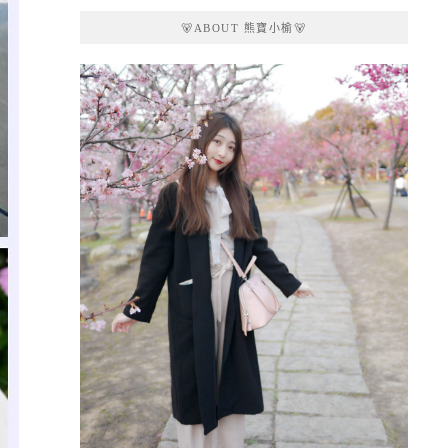
🐻ABOUT 熊寶小榆🐻