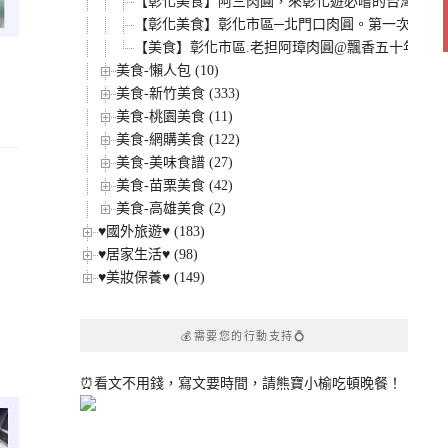
【彰化美食】阿三肉圓，來彰化遊必嚐的台灣小吃
【彰化美食】彰化市區─北門口肉圓。第一次吃到
【美食】彰化市區.老担阿璋肉圓@飄香五十年.那
美食-懶人包 (10)
美食-新竹美食 (333)
美食-桃園美食 (11)
美食-網購美食 (122)
美食-美味食譜 (27)
美食-苗栗美食 (42)
有
美食-高雄美食 (2)
♥國外旅遊♥ (183)
生
♥居家生活♥ (98)
、
♥美妝保養♥ (149)
💰需要您的行動支持💍
⏰看文不用錢，寫文要時間，請熊寶小榆吃頓晚餐！