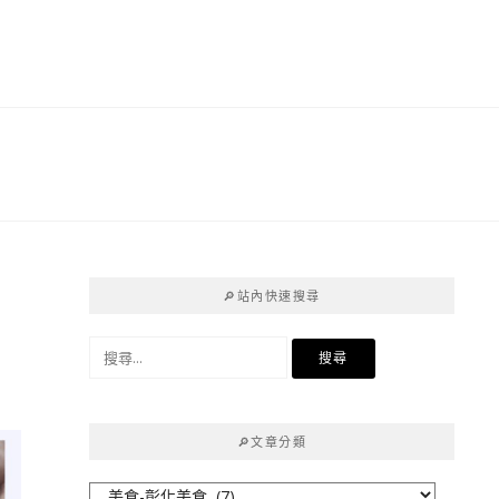
！
🔎站內快速搜尋
搜
尋
關
鍵
🔎文章分類
字:
🔎