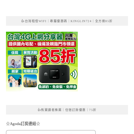
👍台灣租借WIFI｜專屬優惠碼｜KINGLIN724｜全方案85折
👍熊寶讀者推薦｜住宿訂房優惠｜75折
☆Agoda訂房連結☆