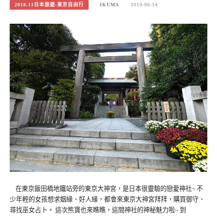
2018.11日本旅遊-東京自由行
IKUMA
2019-06-14
在東京飯田橋地鐵站旁的東京大神宮，是日本很靈驗的戀愛神社~ 不
少年輕的女孩想求姻緣、好人緣，都會來東京大神宮拜拜，購買御守、
尋找巫女占卜。 這次熊寶也來瞧瞧，這間神社的神秘魅力啦~ 到