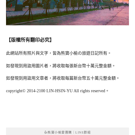
【版權所有翻印必究】
此網站所有照片與文字，皆為熊寶小榆の旅遊日記所有。
如發現到用盜用圖片者，將收取每張新台幣十萬元整金額。
如發現到用盜用文章者，將收取每篇新台幣五十萬元整金額。
copyright© 2014-2100 LIN-HSIN-YU All rights reserved。
👍熊寶小榆愛團購｜LINE群組