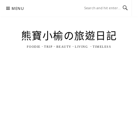
Skip
MENU
to
content
熊寶小榆の旅遊日記
FOODIE．TRIP．BEAUTY．LIVING ．TIMELESS