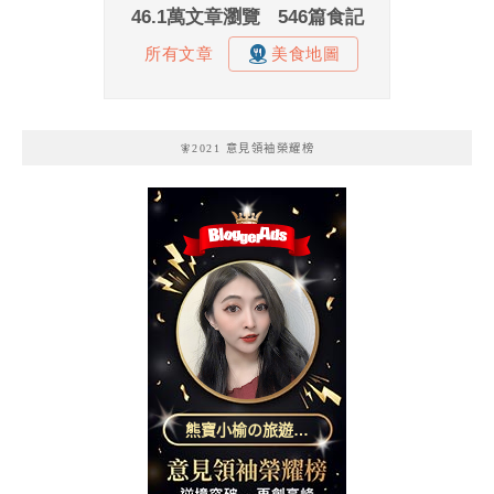
🧚2021 意見領袖榮耀榜
熊寶小榆の旅遊日
記