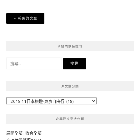
文
較舊的文章
章
導
覽
🔎站內快速搜尋
搜
尋
關
鍵
🔎文章分類
字:
🔎
文
章
🔎尋找文章大作戰
分
類
展開全部
|
收合全部