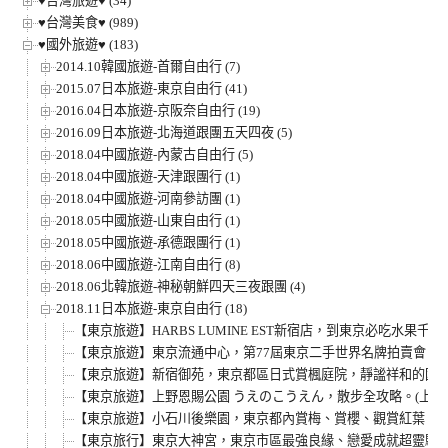
♥台灣旅遊♥ (34)
♥台灣美食♥ (989)
♥國外旅遊♥ (183)
2014.10韓國旅遊-首爾自由行 (7)
2015.07日本旅遊-東京自由行 (41)
2016.04日本旅遊-京阪奈自由行 (19)
2016.09日本旅遊-北海道跟團五天四夜 (5)
2018.04中國旅遊-內蒙古自由行 (5)
2018.04中國旅遊-天津跟團行 (1)
2018.04中國旅遊-河南參訪團 (1)
2018.05中國旅遊-山東自由行 (1)
2018.05中國旅遊-承德跟團行 (1)
2018.06中國旅遊-江南自由行 (8)
2018.06北韓旅遊-神秘朝鮮四天三夜跟團 (4)
2018.11日本旅遊-東京自由行 (18)
【東京旅遊】HARBS LUMINE EST新宿店，到東京必吃水
【東京旅遊】東京流通中心，第77屆東京二手世界名牌拍賣會，LV ，GUCC
【東京旅遊】新宿御苑，東京都區日式賞楓庭院，靜謐祥和的國民
【東京旅遊】上野恩賜公園 うえのこうえん，散步全攻略。(上
【東京旅遊】小石川後樂園，東京都內賞梅、賞櫻、觀賞紅葉、賞
【東京旅行】東京大神宮，東京市區最強良緣、戀愛成就超靈驗神