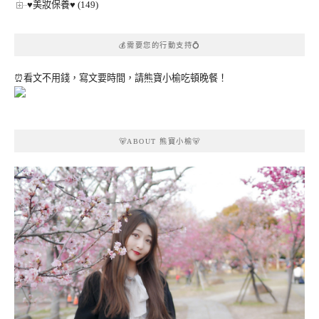
♥美妝保養♥ (149)
💰需要您的行動支持💍
⏰看文不用錢，寫文要時間，請熊寶小榆吃頓晚餐！
🐻ABOUT 熊寶小榆🐻