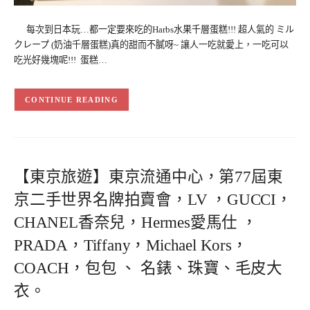
每次到日本玩…都一定要來吃的Harbs水果千層蛋糕!!! 超人氣的 ミル
クレープ (奶油千層蛋糕)真的甜而不膩呀~ 讓人一吃就愛上，一吃可以
吃光好幾塊呢!!! 蛋糕…
CONTINUE READING
【東京旅遊】東京流通中心，第77屆東
京二手世界名牌拍賣會，LV ，GUCCI，
CHANEL香奈兒，Hermes愛馬仕 ，
PRADA，Tiffany，Michael Kors，
COACH，包包 、 名錶、珠寶、毛皮大
衣。