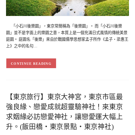
「小石川後樂園」，東京常簡稱為「後樂園」。 而「小石川後樂
園」並不是字面上的樂園之意，本質上是一個充滿日式風情的傳統美景
庭園。 庭園名「後樂」來自於戰國儒學思想家孟子所作《孟子・梁惠王
上》之中的名句…
CONTINUE READING
【東京旅行】東京大神宮，東京市區最
強良緣、戀愛成就超靈驗神社！來東京
求姻緣必訪戀愛神社，讓戀愛運大幅上
升。(飯田橋‧東京景點‧東京神社)