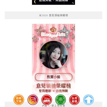
🧚2020 意見領袖榮耀榜
熊寶小榆
🔎燒ㄟ~新上架文章