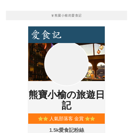
🧚熊寶小榆的愛食記