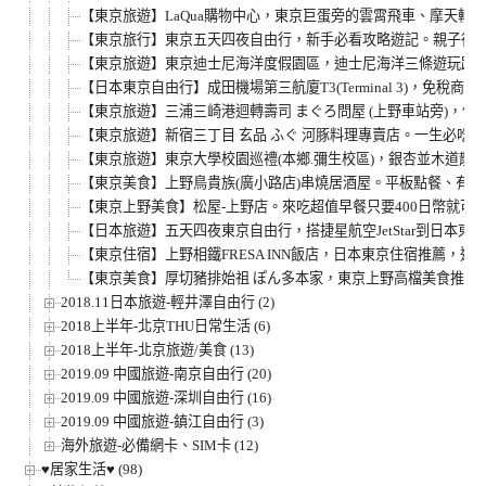
【東京旅遊】LaQua購物中心，東京巨蛋旁的雲霄飛車、摩天輪、
【東京旅行】東京五天四夜自由行，新手必看攻略遊記。親子行懶
【東京旅遊】東京迪士尼海洋度假園區，迪士尼海洋三條遊玩路線懶人
【日本東京自由行】成田機場第三航廈T3(Terminal 3)，免
【東京旅遊】三浦三崎港迴轉壽司 まぐろ問屋 (上野車站旁)，
【東京旅遊】新宿三丁目 玄品 ふぐ 河豚料理專賣店。一生必
【東京旅遊】東京大學校園巡禮(本鄉.彌生校區)，銀杏並木道散
【東京美食】上野鳥貴族(廣小路店)串燒居酒屋。平板點餐、有中
【東京上野美食】松屋-上野店。來吃超值早餐只要400日幣就可
【日本旅遊】五天四夜東京自由行，搭捷星航空JetStar到日本東京
【東京住宿】上野相鐵FRESA INN飯店，日本東京住宿推薦，
【東京美食】厚切豬排始祖 ぽん多本家，東京上野高檔美食推薦
2018.11日本旅遊-輕井澤自由行 (2)
2018上半年-北京THU日常生活 (6)
2018上半年-北京旅遊/美食 (13)
2019.09 中國旅遊-南京自由行 (20)
2019.09 中國旅遊-深圳自由行 (16)
2019.09 中國旅遊-鎮江自由行 (3)
海外旅遊-必備網卡、SIM卡 (12)
♥居家生活♥ (98)