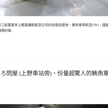
三航廈基本上都是廉航航空公司的出發抵達地，像有香草航空(JW)、捷
 機場的裝…
ろ問屋 (上野車站旁)，份量超驚人的鮪魚