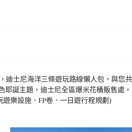
，迪士尼海洋三條遊玩路線懶人包，與您
，白色耶誕主題，迪士尼全區爆米花桶販售處，
．必玩遊樂設施．FP卷．一日遊行程規劃)