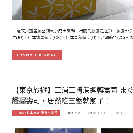
這次搭捷星航空到東京成田機場，出關的航廈是在第三航廈～ 第
空(JQ)、日本捷星航空(GK)、日本春秋航空(IJ)、濟洲航空(7C)。
CONTINUE READING
【東京旅遊】三浦三崎港迴轉壽司 まぐ
艦握壽司，居然吃三盤就飽了！
IKUMA
2019-04-19
0
2018.11日本旅遊-東京自由行