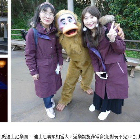
的迪士尼樂園。 迪士尼裏頭相當大，遊樂設施非常多(絕對玩不完)，加