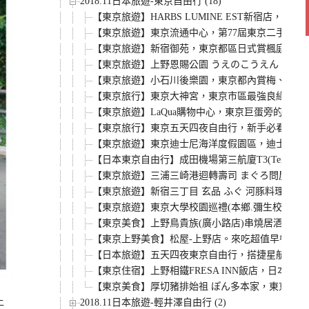
2018.11日本旅遊-東京自由行 (18)
【東京旅遊】HARBS LUMINE EST新宿
【東京旅遊】東京流通中心，第77屆東京二手世界名牌拍賣會，
【東京旅遊】新宿御苑，東京都區日式賞楓庭院，
【東京旅遊】上野恩賜公園 うえのこうえん，散步
【東京旅遊】小石川後樂園，東京都內賞梅、賞櫻
【東京旅行】東京大神宮，東京市區最強良緣、戀
【東京旅遊】LaQua購物中心，東京巨蛋旁的雲霄
【東京旅行】東京五天四夜自由行，新手必看攻略遊
【東京旅遊】東京迪士尼海洋度假園區，迪士尼海洋三
【日本東京自由行】成田機場第三航廈T3(Termin
【東京旅遊】三浦三崎港迴轉壽司 まぐろ問屋 (
【東京旅遊】新宿三丁目 玄品 ふぐ 河豚料理專
【東京旅遊】東京大學校園巡禮(本鄉.彌生校區)
【東京美食】上野鳥貴族(廣小路店)串燒居酒屋。
【東京上野美食】松屋-上野店。來吃超值早餐只要
【日本旅遊】五天四夜東京自由行，搭捷星航空JetS
【東京住宿】上野相鐵FRESA INN飯店，日本
【東京美食】厚切豬排始祖 ぽん多本家，東京上野
上
2018.11日本旅遊-輕井澤自由行 (2)