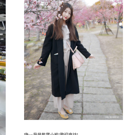
嗨~~我是熊寶小榆!歡迎來訪!