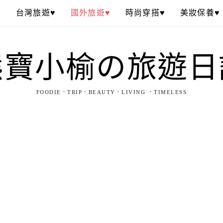
♥
台灣旅遊♥
國外旅遊♥
時尚穿搭♥
美妝保養♥
熊寶小榆の旅遊日
FOODIE．TRIP．BEAUTY．LIVING ．TIMELESS