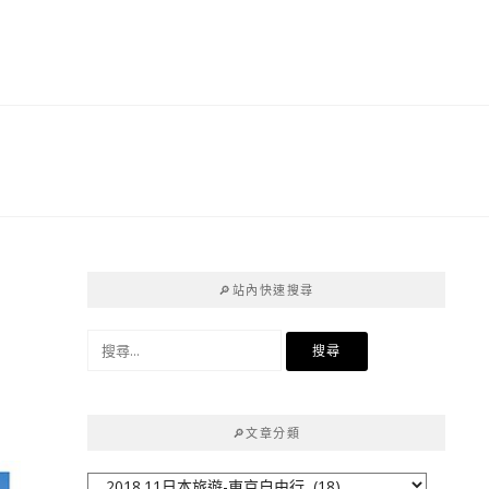
共
🔎站內快速搜尋
搜
尋
關
鍵
🔎文章分類
字:
🔎