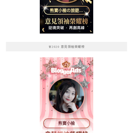
熊寶小榆の旅遊日
記
🧚2020 意見領袖榮耀榜
熊寶小榆