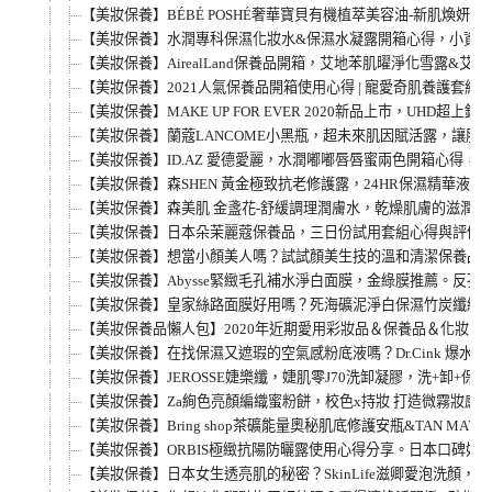
【美妝保養】BÉBÉ POSHÉ奢華寶貝有機植萃美容油-新肌煥
【美妝保養】水潤專科保濕化妝水&保濕水凝露開箱心得，小資女
【美妝保養】AirealLand保養品開箱，艾地苯肌曜淨化雪露
【美妝保養】2021人氣保養品開箱使用心得 | 寵愛奇肌養護套組 | 精
【美妝保養】MAKE UP FOR EVER 2020新品上市，UHD
【美妝保養】蘭蔻LANCOME小黑瓶，超未來肌因賦活露，讓肌
【美妝保養】ID.AZ 愛德愛麗，水潤嘟嘟唇唇蜜兩色開箱心得，
【美妝保養】森SHEN 黃金極致抗老修護露，24HR保濕精華液使
【美妝保養】森美肌 金盞花-舒緩調理潤膚水，乾燥肌膚的滋潤
【美妝保養】日本朵茉麗蔻保養品，三日份試用套組心得與評價，
【美妝保養】想當小顏美人嗎？試試顏美生技的溫和清潔保養品
【美妝保養】Abysse緊緻毛孔補水淨白面膜，金綠膜推薦。反孔
【美妝保養】皇家絲路面膜好用嗎？死海礦泥淨白保濕竹炭纖維面
【美妝保養品懶人包】2020年近期愛用彩妝品＆保養品＆化妝品推
【美妝保養】在找保濕又遮瑕的空氣感粉底液嗎？Dr.Cink 
【美妝保養】JEROSSE婕樂纖，婕肌零J70洗卸凝膠，洗+卸+保養
【美妝保養】Za絢色亮顏編織蜜粉餅，校色x持妝 打造微霧妝感!
【美妝保養】Bring shop茶礦能量奧秘肌底修護安瓶&TAN 
【美妝保養】ORBIS極緻抗陽防曬露使用心得分享。日本口碑好評NO.
【美妝保養】日本女生透亮肌的秘密？SkinLife滋卿愛泡洗