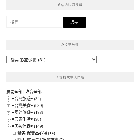
覽
🔎站內快速搜尋
搜
尋
關
鍵
🔎文章分類
字:
🔎
文
章
🔎尋找文章大作戰
分
類
展開全部
|
收合全部
♥台灣旅遊♥ (34)
♥台灣美食♥ (989)
♥國外旅遊♥ (183)
♥居家生活♥ (98)
♥美妝保養♥ (149)
變美-保養品心得 (14)
變美-健身房&按摩推拿 (7)