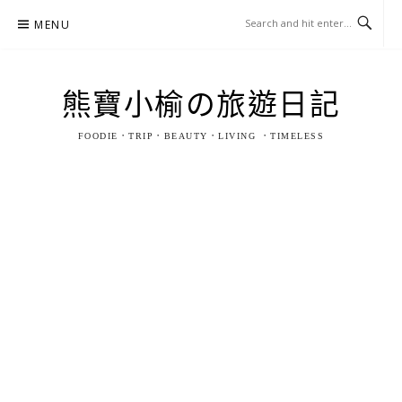
Skip
MENU
to
content
熊寶小榆の旅遊日記
FOODIE．TRIP．BEAUTY．LIVING ．TIMELESS