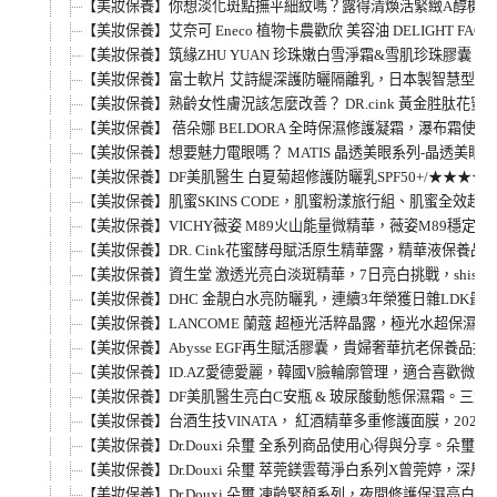
【美妝保養】你想淡化斑點撫平細紋嗎？露得清煥活緊緻A醇機能
【美妝保養】艾奈可 Eneco 植物卡農歡欣 美容油 DELIGHT F
【美妝保養】筑緣ZHU YUAN 珍珠嫩白雪淨霜&雪肌珍珠膠
【美妝保養】富士軟片 艾詩緹深護防曬隔離乳，日本製智慧型防曬， S
【美妝保養】熟齡女性膚況該怎麼改善？ DR.cink 黃金胜
【美妝保養】 蓓朵娜 BELDORA 全時保濕修護凝霜，瀑布
【美妝保養】想要魅力電眼嗎？ MATIS 晶透美眼系列-晶透美
【美妝保養】DF美肌醫生 白夏菊超修護防曬乳SPF50+/★★
【美妝保養】肌蜜SKINS CODE，肌蜜粉漾旅行組、肌蜜
【美妝保養】VICHY薇姿 M89火山能量微精華，薇姿M89穩
【美妝保養】DR. Cink花蜜酵母賦活原生精華露，精華液保
【美妝保養】資生堂 激透光亮白淡斑精華，7日亮白挑戰，shi
【美妝保養】DHC 金靚白水亮防曬乳，連續3年榮獲日雜LDK
【美妝保養】LANCOME 蘭蔻 超極光活粹晶露，極光水超保
【美妝保養】Abysse EGF再生賦活膠囊，貴婦奢華抗老保養
【美妝保養】ID.AZ愛德愛麗，韓國V臉輪廓管理，適合喜歡微
【美妝保養】DF美肌醫生亮白C安瓶 & 玻尿酸動態保濕霜。三
【美妝保養】台酒生技VINATA， 紅酒精華多重修護面膜，20
【美妝保養】Dr.Douxi 朵璽 全系列商品使用心得與分享
【美妝保養】Dr.Douxi 朵璽 萃莞鎂雲莓淨白系列X曾莞
【美妝保養】Dr.Douxi 朵璽 凍齡緊顏系列，夜間修護保