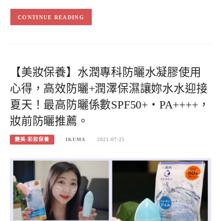
CONTINUE READING
【美妝保養】水潤專科防曬水凝膠使用
心得，高效防曬+潤澤保濕讓妳水水迎接
夏天！最高防曬係數SPF50+・PA++++，
妝前防曬推薦。
變美-彩妝保養
IKUMA
2021-07-25