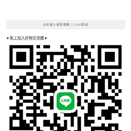
👍熊寶小榆愛團購｜LINE群組
▼馬上加入好物交流團▼