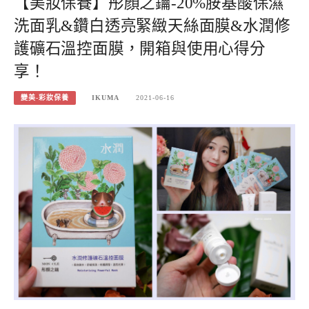
【美妝保養】彤顏之鑰-20%胺基酸保濕
洗面乳&鑽白透亮緊緻天絲面膜&水潤修
護礦石溫控面膜，開箱與使用心得分
享！
變美-彩妝保養
IKUMA
2021-06-16