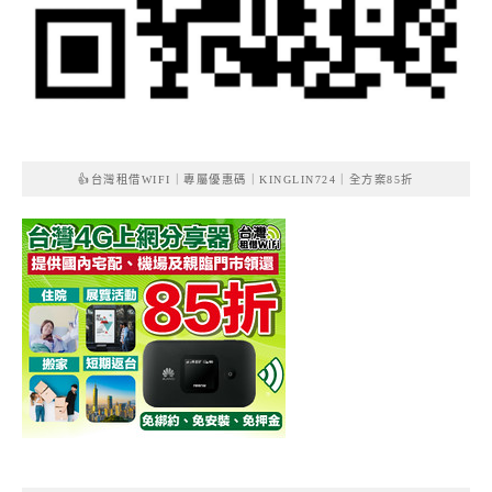
👍台灣租借WIFI｜專屬優惠碼｜KINGLIN724｜全方案85折