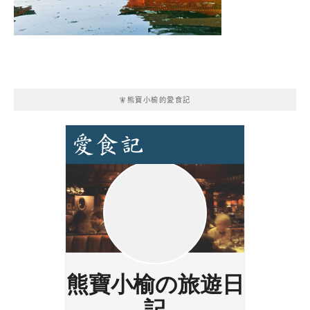
🧚熊寶小榆的愛食記