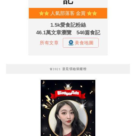
🧚2021 意見領袖榮耀榜