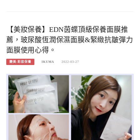
【美妝保養】EDN茵蝶頂級保養面膜推
薦，玻尿酸恆潤保濕面膜&緊緻抗皺彈力
面膜使用心得。
變美-彩妝保養
IKUMA
2022-03-27