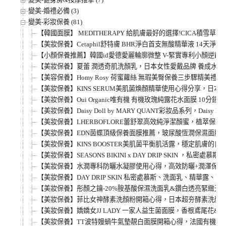
變美-婚禮必備 (3)
變美-彩妝保養 (81)
【韓國面膜】 MEDITHERAPY 給肌膚最好的選擇!CICA積雪
【美妝保養】Cetaphil舒特膚 BHR淨白首支無酸精華液 14天
【小顏保養推薦】韓國id愛德愛麗輪廓微整 V-緊實專利小顏逆
【美妝保養】夏蕾 潤透奇肌洗顏乳，日本女性愛戴品牌 養成水嫩透明肌！清
【美容保養】Homy Rosy 荷蜜蘿絲 無瑕美臀保養三步驟精美
【美妝保養】KINS SERUM美肌菌煥顏精華使用心得分享，日本
【美妝保養】Oui Organic唯有機 有機玫瑰純露花水面膜 10
【美妝保養】Daisy Doll by MARY QUANT彩妝品系列，Daisy
【美妝保養】LHERBOFLORE蕾舒翠高效純淨潔顏蜜，植萃保
【美妝保養】EDN茵蝶頂級保養面膜推薦，玻尿酸恆潤保濕面膜
【美妝保養】KINS BOOSTER美肌菌平衡肌活露，穩定肌膚的
【美妝保養】SEASONS BIKINI x DAY DRIP SKIN 
【美妝保養】水潤專科防曬水凝膠使用心得，高效防曬+潤澤保濕讓妳
【美妝保養】DAY DRIP SKIN 私密處慕斯、洗面乳、精華
【美妝保養】彤顏之鑰-20%胺基酸保濕洗面乳&鑽白透亮緊緻
【美妝保養】菲比女神酵素洗顏粉開箱心得，日本超夯酵素洗顏粉P
【美妝保養】嬌嬌女JJ LADY 一家人益生菌面膜，香根鳶尾花
【美妝保養】TT波特嫚蝸牛氣墊靚白面膜開箱心得，法國有機蝸牛