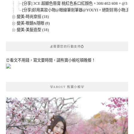
[分享] 3CE 超顯色唇膏 桃紅色系口紅顏色。308/402/408。@3 CON
[分享]好用美妝小物@眼線筆削筆器@YOUYI。絕對好用小物,激推
變美-時尚穿搭 (18)
變美-眼鏡&隱眼 (8)
變美-美髮造型 (18)
💰需要您的行動支持💍
⏰看文不用錢，寫文要時間，請熊寶小榆吃頓晚餐！
🐻ABOUT 熊寶小榆🐻