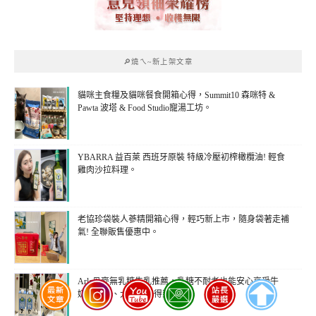
🔎燒ㄟ~新上架文章
貓咪主食糧及貓咪餐食開箱心得，Summit10 森咪特 &
Pawta 波塔 & Food Studio寵湯工坊。
YBARRA 益百萊 西班牙原裝 特級冷壓初榨橄欖油! 輕食
雞肉沙拉料理。
老協珍袋裝人蔘精開箱心得，輕巧新上市，隨身袋著走補
氣! 全聯販售優惠中。
Arla丹麥無乳糖牛乳推薦，乳糖不耐者也能安心享受牛
奶，全聯、大潤發買得到!