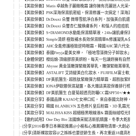
【美妝保養】Matis 卓越魚子麗緻晚霜 讓你擁有亮麗迷人光
【美妝保養】PSK深海保濕肌密組，保濕修護一次搞定！深海源
【美妝保養】Dr.Douxi 朵璽 微導雪肌淨白系列，加強美
【美妝保養】Dr.Douxi 朵璽杏仁酸煥膚系列，和惱人的痘
【美妝保養】S+DIAMOND水動能保濕精華液，24hr讓肌膚
【美妝保養】Simple清妍 極致補水長效保濕精華&修護凝乳&
【美妝保養】AHC全能修護極致逆時眼霜，韓國AHC第六代全臉都可擦
【美妝保養】泰國Freyja愛美女神，「極地雪藻微分子卸妝水
【身體保健】橙姑娘-頂級膠原美妍粉，每天一包讓妳擁有自然好
【美妝保養】Abysse 黃金藻嫩彈緊緻菁華乳，嫩彈緊緻菁華
【美妝保養】ASTALIFT 艾詩緹美白化妝水，FUJIFIL
【美妝保養】DF美肌醫生- 超胜肽緊緻彈力精華霜、超胜肽緊緻
【美妝保養】IONA伊歐娜保濕凝露，各大雜誌美妝保養排行榜第1名
【美妝保養】DF美肌醫生 白夏菊超透亮防曬CC霜SPF50+/
【美妝分享】泰國品牌 KAJAO七女神口紅， 來自泰國北財神，
【美妝分享】韓國 BLANBLVN 五色修片皇后粉霜、3D 乳霜
【美妝分享】MALISSA KISS 超細極黑眼線液& 霧面絲絨啞光
【邀約試用】One Day Bio 法國煥采賦活新肌精露，冬季大乾
[分享]2016春季日本藥妝推薦@小榆私心推薦購物清單+大創必買
[分享]清新裸妝妝容@之姊姊也要逆齡生長，再次重返18歲高校生