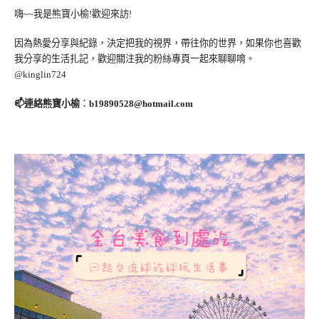
嗨~~我是熊寶小榆!歡迎來訪!
因為熱愛分享與紀錄，決定把我的視界，帶往你的世界，如果你也喜歡
我分享的生活扎記，歡迎關注我的粉絲專頁一起來聊聊唷。
@kinglin724
📫連絡熊寶小榆
：
b19890528@hotmail.com