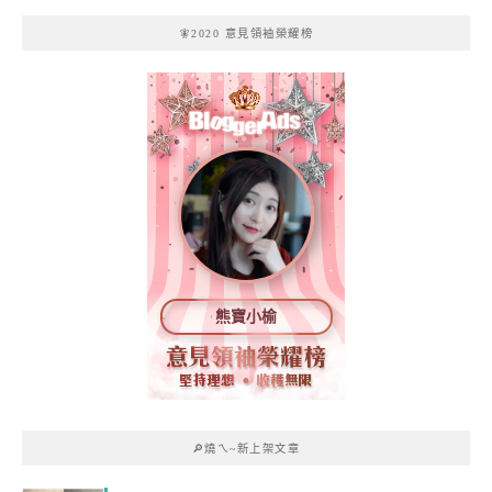
🧚2020 意見領袖榮耀榜
熊寶小榆
🔎燒ㄟ~新上架文章