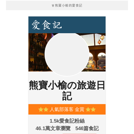
🧚熊寶小榆的愛食記