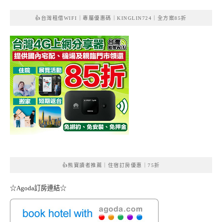
👍台灣租借WIFI｜專屬優惠碼｜KINGLIN724｜全方案85折
👍熊寶讀者推薦｜住宿訂房優惠｜75折
☆Agoda訂房連結☆