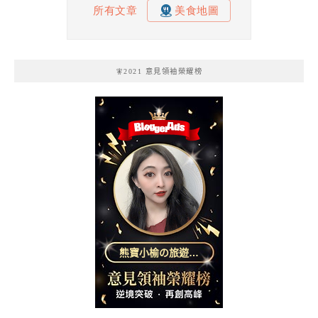
🧚2021 意見領袖榮耀榜
熊寶小榆の旅遊日
記