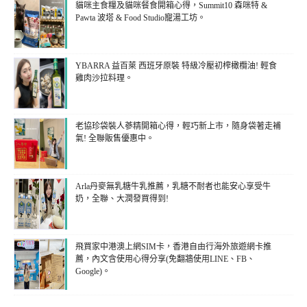
貓咪主食糧及貓咪餐食開箱心得，Summit10 森咪特 &
Pawta 波塔 & Food Studio寵湯工坊。
YBARRA 益百萊 西班牙原裝 特級冷壓初榨橄欖油! 輕食
雞肉沙拉料理。
老協珍袋裝人蔘精開箱心得，輕巧新上市，隨身袋著走補
氣! 全聯販售優惠中。
Arla丹麥無乳糖牛乳推薦，乳糖不耐者也能安心享受牛
奶，全聯、大潤發買得到!
飛買家中港澳上網SIM卡，香港自由行海外旅遊網卡推
薦，內文含使用心得分享(免翻牆使用LINE、FB、
Google)。