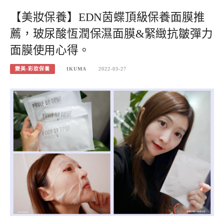
【美妝保養】EDN茵蝶頂級保養面膜推
薦，玻尿酸恆潤保濕面膜&緊緻抗皺彈力
面膜使用心得。
變美-彩妝保養
IKUMA
2022-03-27