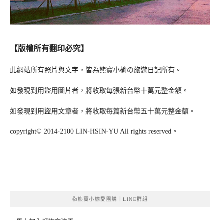
【版權所有翻印必究】
此網站所有照片與文字，皆為熊寶小榆の旅遊日記所有。
如發現到用盜用圖片者，將收取每張新台幣十萬元整金額。
如發現到用盜用文章者，將收取每篇新台幣五十萬元整金額。
copyright© 2014-2100 LIN-HSIN-YU All rights reserved。
👍熊寶小榆愛團購｜LINE群組