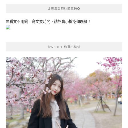
💰需要您的行動支持💍
⏰看文不用錢，寫文要時間，請熊寶小榆吃頓晚餐！
🐻ABOUT 熊寶小榆🐻