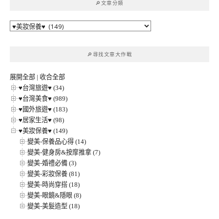
🔎文章分類
字:
🔎
文
章
🔎尋找文章大作戰
分
類
展開全部
|
收合全部
♥台灣旅遊♥ (34)
♥台灣美食♥ (989)
♥國外旅遊♥ (183)
♥居家生活♥ (98)
♥美妝保養♥ (149)
變美-保養品心得 (14)
變美-健身房&按摩推拿 (7)
變美-婚禮必備 (3)
變美-彩妝保養 (81)
變美-時尚穿搭 (18)
變美-眼鏡&隱眼 (8)
變美-美髮造型 (18)