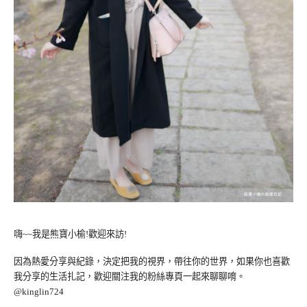
嗨~~我是熊寶小榆!歡迎來訪!
因為熱愛分享與紀錄，決定把我的視界，帶往你的世界，如果你也喜歡
我分享的生活扎記，歡迎關注我的粉絲專頁一起來聊聊唷。
@kinglin724