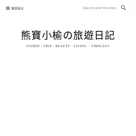
Skip
MENU
to
content
熊寶小榆の旅遊日記
FOODIE．TRIP．BEAUTY．LIVING ．TIMELESS