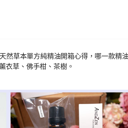
仁天然草本單方純精油開箱心得，哪一款精
薰衣草、佛手柑、茶樹。