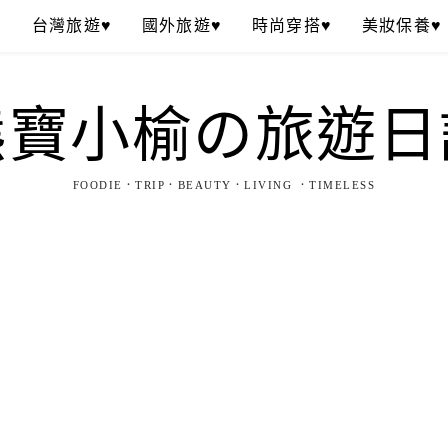
♥
台灣旅遊♥
國外旅遊♥
時尚穿搭♥
美妝保養♥
熊寶小榆の旅遊日
FOODIE．TRIP．BEAUTY．LIVING ．TIMELESS