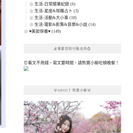
生活-日常隨筆紀錄 (6)
生活-星座&塔羅占卜 (3)
生活-活動&大小事 (10)
生活-電影&影集&音樂&小說 (14)
♥美妝保養♥ (149)
💰需要您的行動支持💍
⏰看文不用錢，寫文要時間，請熊寶小榆吃頓晚餐！
🐻ABOUT 熊寶小榆🐻