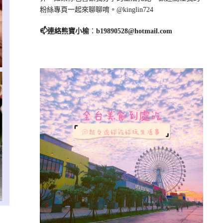
粉絲專頁一起來聊聊唷。@kinglin724
📫連絡熊寶小榆
：
b19890528@hotmail.com