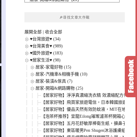
文
章
🔎尋找文章大作戰
分
類
展開全部
|
收合全部
♥台灣旅遊♥ (34)
♥台灣美食♥ (989)
♥國外旅遊♥ (183)
♥居家生活♥ (98)
居家-家電好物 (15)
居家-汽機車&相機手機 (10)
居家-裝潢&傢具 (7)
居家-開箱&網路購物 (25)
【居家好物】淨淨真濃縮洗衣精 效濃縮配方省量
【居家好物】飛買家旅遊電信，日本韓國旅遊，全球上網
【居家好物】優品天然有效防蚊液，MIT在地品牌
【泡茶杯推荐】宜龍Eilong璀璨濾茶杯開箱心
【居家好物】五月花舒敏厚棒衛生紙，擤鼻子、擦
【居家好物】東區暖男Pen Shugen沐浴護膚組，香