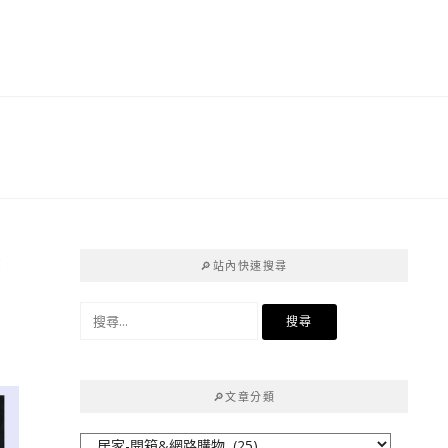
廚
🔎站內快速搜尋
搜
尋
關
鍵
🔎文章分類
字:
🔎