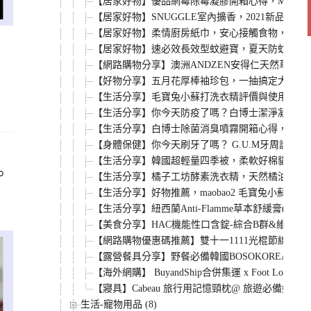
【居家好物】優品網霉除霉凝膠開箱心得，MIT在
【居家好物】SNUGGLE室內擴香，2021新品
【居家好物】柔情廚房紙巾，安心接觸食物，做出
【居家好物】速必效長效型蚊避寶，夏天防蚊就用液
【網路購物分享】澳洲ANDZEN安得仁天然草本
【好物分享】五月花厚棒袖珍包，一抽搞定大小事
【生活分享】毛寶兔小蘇打洗衣精評價與使用心得
【生活分享】你今天防疫了嗎？白博士潔淨凝露(乾
【生活分享】白博士除菌消臭噴霧開箱心得，鼠尾
【身體保健】你今天刷牙了嗎？ G.U.M牙周護
【生活分享】韓國超輕量四季被，柔軟好棉貓咪小
。
【生活分享】橘子工坊酵素洗衣精，天然橘油潔淨
【生活分享】好物推薦，maobao2 毛寶兔小
【生活分享】紐西蘭Anti-Flamme草本舒緩膏
【美食分享】HAC機能性口含錠-綜合B群&維生素
【網路購物優惠碼推薦】雙十一1111光棍節線上購
【露營餐具分享】野餐必備韓國BOSOKOREA攜帶
【海外網購】 BuyandShip合併集運 x Foot Locker
【寢具】Cabeau 旅行用記憶頸枕@ 旅遊必備好物.
生活-寵物用品 (8)