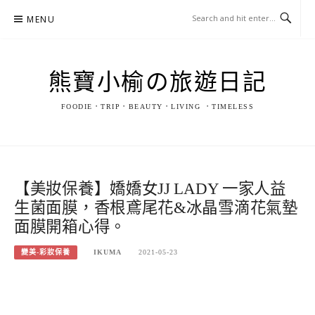
Skip
MENU
to
content
熊寶小榆の旅遊日記
FOODIE．TRIP．BEAUTY．LIVING ．TIMELESS
【美妝保養】嬌嬌女JJ LADY 一家人益
生菌面膜，香根鳶尾花&冰晶雪滴花氣墊
面膜開箱心得。
變美-彩妝保養
IKUMA
2021-05-23