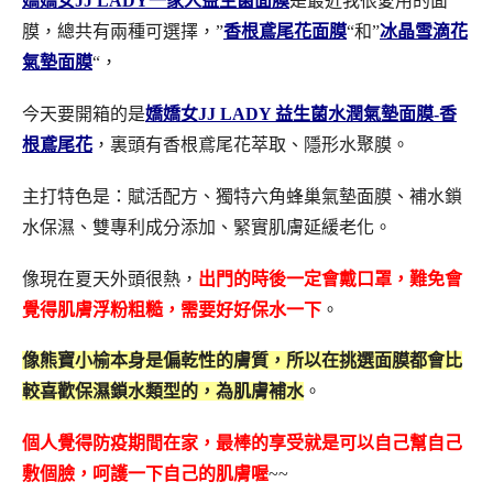
嬌嬌女JJ LADY一家人益生菌面膜
是最近我很愛用的面
膜，總共有兩種可選擇，”
香根鳶尾花面膜
“和”
冰晶雪滴花
氣墊面膜
“，
今天要開箱的是
嬌嬌女JJ LADY 益生菌水潤氣墊面膜-香
根鳶尾花
，裏頭有香根鳶尾花萃取、隱形水聚膜。
主打特色是：
賦活配方、獨特六角蜂巢氣墊面膜、補水鎖
水保濕、雙專利成分添加、緊實肌膚延緩老化。
像現在夏天外頭很熱，
出門的時後一定會戴口罩，難免會
覺得肌膚浮粉粗糙，需要好好保水一下
。
像熊寶小榆本身是偏乾性的膚質，所以在挑選面膜都會比
較喜歡保濕鎖水類型的，為肌膚補水
。
個人覺得防疫期間在家，最棒的享受就是可以自己幫自己
敷個臉，呵護一下自己的肌膚喔
~~