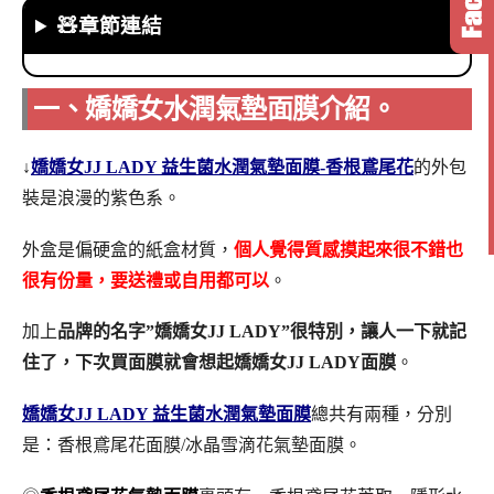
🧸章節連結
一、嬌嬌女水潤氣墊面膜介紹。
↓
嬌嬌女JJ LADY 益生菌水潤氣墊面膜-香根鳶尾花
的外包
裝是浪漫的紫色系。
外盒是偏硬盒的紙盒材質，
個人覺得質感摸起來很不錯也
很有份量，要送禮或自用都可以
。
加上
品牌的名字”嬌嬌女JJ LADY”很特別，讓人一下就記
住了，下次買面膜就會想起嬌嬌女JJ LADY面膜
。
嬌嬌女JJ LADY 益生菌水潤氣墊面膜
總共有兩種，分別
是：香根鳶尾花面膜/冰晶雪滴花氣墊面膜。