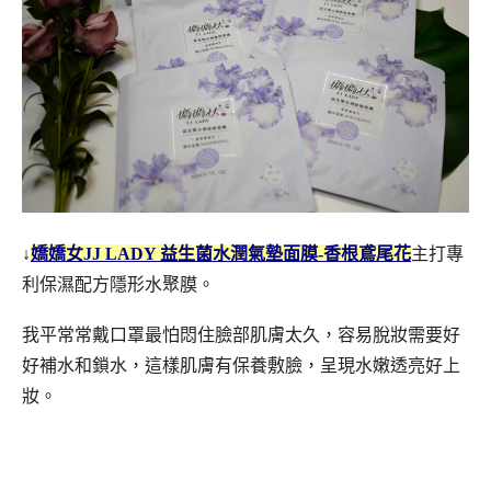
↓
嬌嬌女JJ LADY 益生菌水潤氣墊面膜-香根鳶尾花
主打專
利保濕配方隱形水聚膜。
我平常常戴口罩最怕悶住臉部肌膚太久，容易脫妝需要好
好補水和鎖水，這樣肌膚有保養敷臉，呈現水嫩透亮好上
妝。