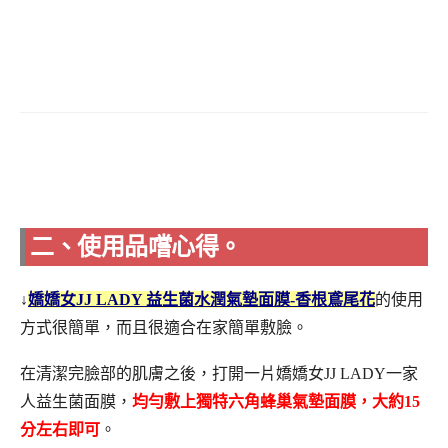
二、使用品嚐心得。
↓
嬌嬌女JJ LADY 益生菌水潤氣墊面膜-香根鳶尾花
的使用
方式很簡單，而且很適合在家簡單敷臉。
在清潔完臉部的肌膚之後，打開一片嬌嬌女JJ LADY一家
人益生菌面膜，
均勻敷上獨特六角蜂巢氣墊面膜，大約15
分左右即可
。