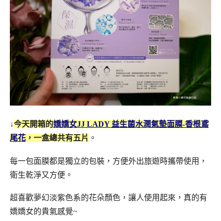
↓
今天開箱的
嬌嬌女JJ LADY 益生菌水潤氣墊面膜-香根鳶
尾花
，一盒總共有五片
。
每一包面膜都是獨立的包裝，方便外出旅遊時攜帶使用，
衛生乾淨又方便。
超喜歡夢幻淡紫色系的花朵顏色，讓人使用起來，真的有
嬌嬌女的貴氣感覺~