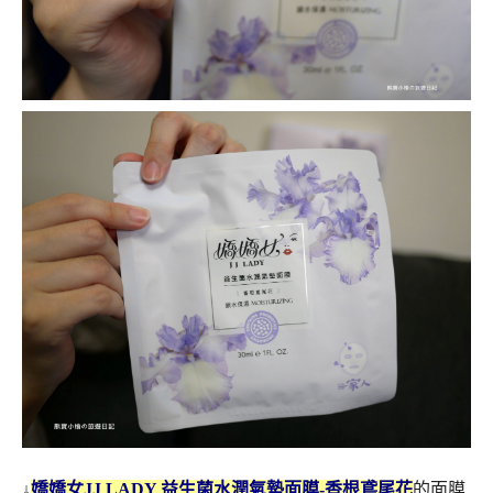
↓
嬌嬌女JJ LADY 益生菌水潤氣墊面膜-香根鳶尾花
的面膜