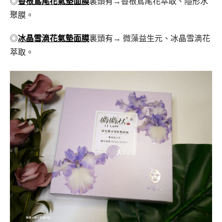
◎
香根鳶尾花氣墊面膜
裏頭有→香根鳶尾花萃取、隱形水
聚膜。
◎
冰晶雪滴花氣墊面膜
裏頭有→ 微藻益生元、冰晶雪滴花
萃取。