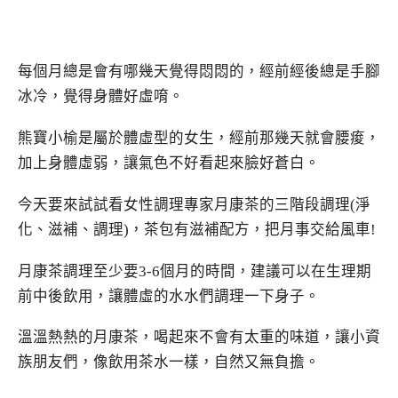
每個月總是會有哪幾天覺得悶悶的，經前經後總是手腳
冰冷，覺得身體好虛唷。
熊寶小榆是屬於體虛型的女生，經前那幾天就會腰痠，
加上身體虛弱，讓氣色不好看起來臉好蒼白。
今天要來試試看女性調理專家月康茶的三階段調理(淨
化、滋補、調理)，茶包有滋補配方，把月事交給風車!
月康茶調理至少要3-6個月的時間，建議可以在生理期
前中後飲用，讓體虛的水水們調理一下身子。
溫溫熱熱的月康茶，喝起來不會有太重的味道，讓小資
族朋友們，像飲用茶水一樣，自然又無負擔。