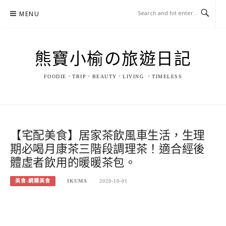
Skip
MENU
to
content
熊寶小榆の旅遊日記
FOODIE．TRIP．BEAUTY．LIVING ．TIMELESS
【宅配美食】居家茶飲風車生活，生理
期必喝月康茶三階段調理茶！適合經後
體虛者飲用的暖暖茶包。
美食-網購美食
IKUMA
2020-10-01