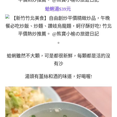
蛤蜊湯$39元
。
蛤蜊雖然不大顆，可是都很新鮮，每顆都是活的沒
有沙
湯頭有薑絲和酒的味道，好喝喔!