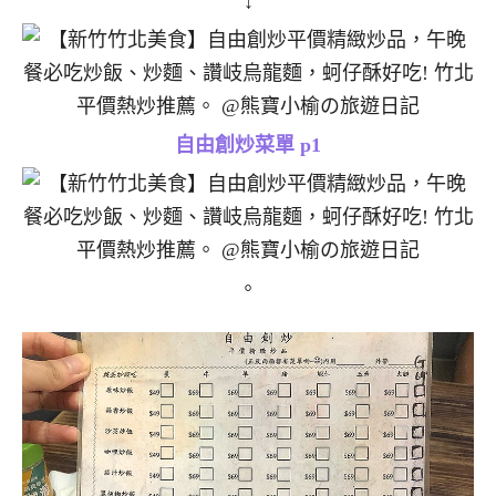
↓
自由創炒菜單 p1
。