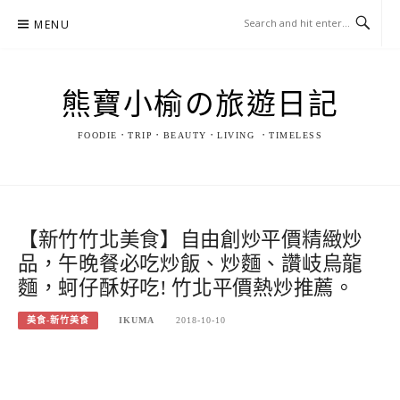
Skip
MENU
to
content
熊寶小榆の旅遊日記
FOODIE．TRIP．BEAUTY．LIVING ．TIMELESS
【新竹竹北美食】自由創炒平價精緻炒
品，午晚餐必吃炒飯、炒麵、讚岐烏龍
麵，蚵仔酥好吃! 竹北平價熱炒推薦。
美食-新竹美食
IKUMA
2018-10-10