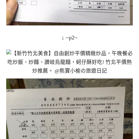
↓ ~p2~