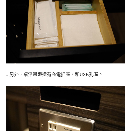
↓ 另外，桌沿邊邊還有充電插座，和USB孔喔。