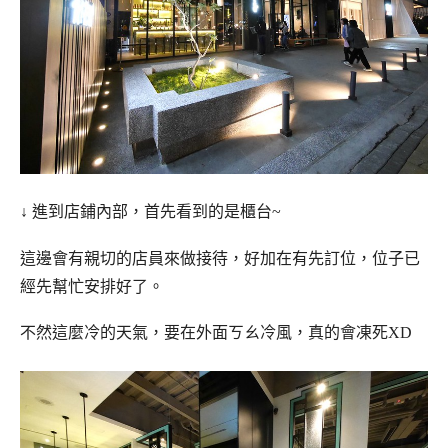
↓ 進到店鋪內部，首先看到的是櫃台~
這邊會有親切的店員來做接待，好加在有先訂位，位子已
經先幫忙安排好了。
不然這麼冷的天氣，要在外面ㄎㄠ冷風，真的會凍死XD