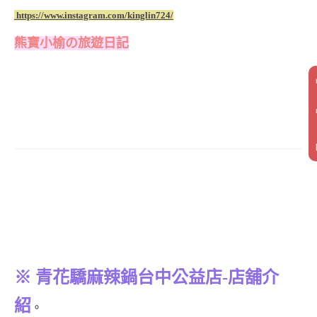
https://www.instagram.com/kinglin724/
熊寶小榆の旅遊日記
※ 青花驕麻辣鍋台中公益店-店舖介
紹
。