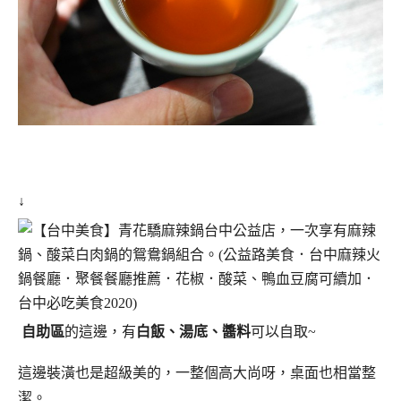
↓
自助區
的這邊，有
白飯、湯底、醬料
可以自取~
這邊裝潢也是超級美的，一整個高大尚呀，桌面也相當整
潔。