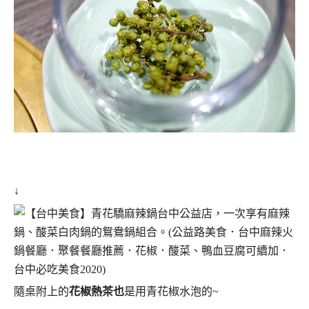
↓
隨桌附上的
花椒熱茶也
是用青花椒水泡的~