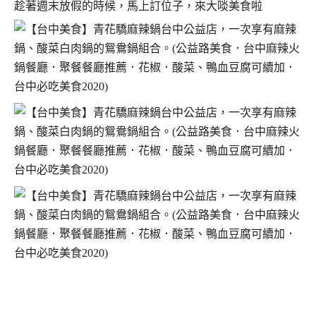
趁著週末放假的時候，馬上訂位子，​​​​​​來大啖美食啦