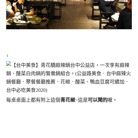
↓
每桌桌面上都有附上這個
青花椒
~這是
可以聞的
喔。