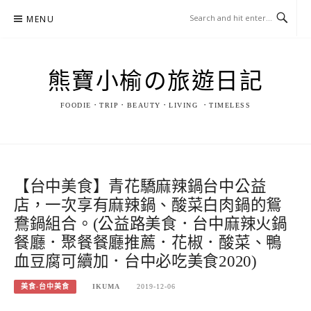
Skip
MENU
to
content
熊寶小榆の旅遊日記
FOODIE．TRIP．BEAUTY．LIVING ．TIMELESS
【台中美食】青花驕麻辣鍋台中公益
店，一次享有麻辣鍋、酸菜白肉鍋的鴛
鴦鍋組合。(公益路美食．台中麻辣火鍋
餐廳．聚餐餐廳推薦．花椒．酸菜、鴨
血豆腐可續加．台中必吃美食2020)
美食-台中美食
IKUMA
2019-12-06