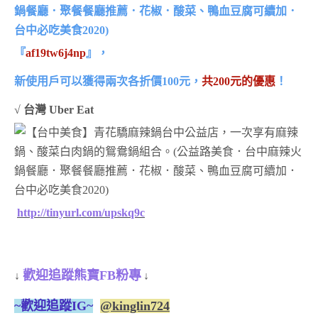
『
af19tw6j4np
』，
新使用戶可以獲得兩次各折價100元，
共200元的優惠
！
√
台灣 Uber Eat
http://tinyurl.com/upskq9c
歡迎追蹤熊寶FB粉專
↓
↓
~歡迎追蹤IG~
@kinglin724