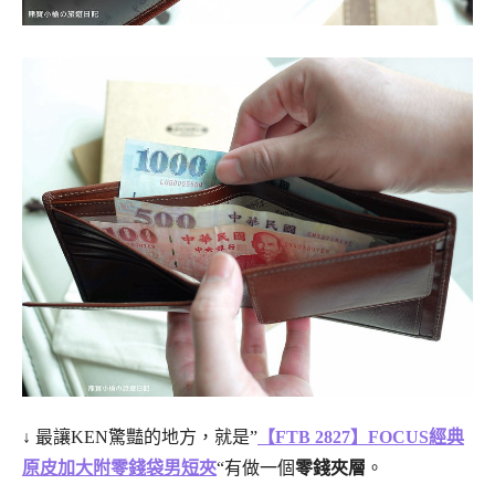
↓ 最讓KEN驚豔的地方，就是”
【FTB 2827】FOCUS經典
原皮加大附零錢袋男短夾
“有做一個
零錢夾層
。