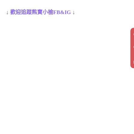
↓
歡迎追蹤熊寶小榆FB&IG
↓