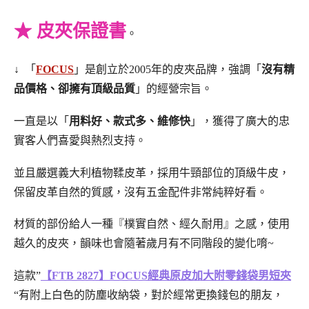
★ 皮夾保證書
。
↓ 「
FOCUS
」是創立於2005年的皮夾品牌，強調「
沒有精
品價格、卻擁有頂級品質
」的經營宗旨。
一直是以「
用料好、款式多、維修快
」，獲得了廣大的忠
實客人們喜愛與熱烈支持。
並且嚴選義大利植物鞣皮革，採用牛頸部位的頂級牛皮，
保留皮革自然的質感，沒有五金配件非常純粹好看。
材質的部份給人一種『樸實自然、經久耐用』之感，使用
越久的皮夾，韻味也會隨著歲月有不同階段的變化唷~
這款”
【FTB 2827】FOCUS經典原皮加大附零錢袋男短夾
“有附上白色的防塵收納袋，對於經常更換錢包的朋友，