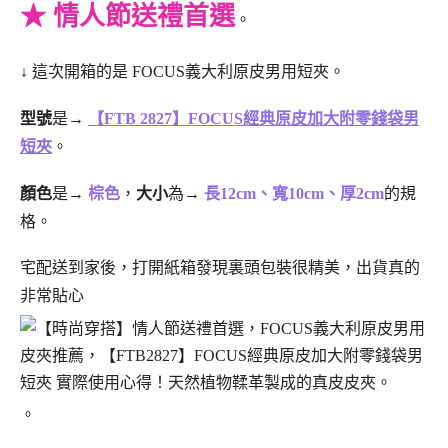
★ 情人節送禮首選
。
↓ 這次開箱的是 FOCUS義大利原皮男用短夾。
型號
是→
【FTB 2827】FOCUS經典原皮加大附零錢袋男
短夾
。
顏色
是→
棕色
，
大小
為→
長12cm、寬10cm、厚2cm
的規
格。
宅配送到家後，打開紙箱發現裏頭包裝很精美，出貨真的
非常貼心
。