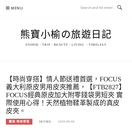
Skip
MENU
to
content
熊寶小榆の旅遊日記
FOODIE．TRIP．BEAUTY．LIVING ．TIMELESS
【時尚穿搭】情人節送禮首選，FOCUS
義大利原皮男用皮夾推薦，【FTB2827】
FOCUS經典原皮加大附零錢袋男短夾 實
際使用心得！天然植物鞣革製成的真皮
皮夾。
變美-時尚穿搭
IKUMA
2020-08-06