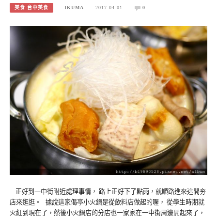
美食-台中美食
IKUMA
2017-04-01
0
正好到一中街附近處理事情， 路上正好下了點雨，就順路進來這間夯
店來逛逛。 據說這家偈亭小火鍋是從飲料店做起的喔， 從學生時期就
火紅到現在了，然後小火鍋店的分店也一家家在一中街周邊開起來了，