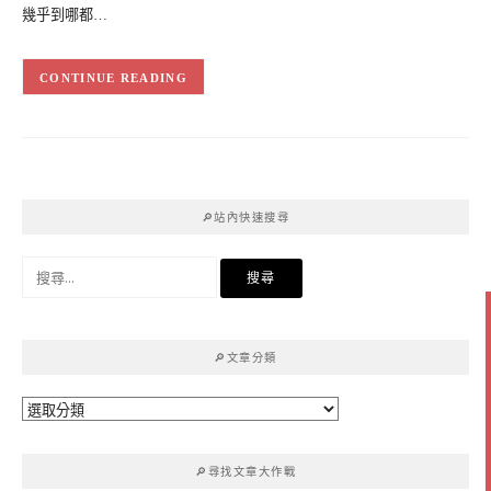
幾乎到哪都…
CONTINUE READING
🔎站內快速搜尋
搜
尋
關
鍵
🔎文章分類
字:
🔎
文
章
🔎尋找文章大作戰
分