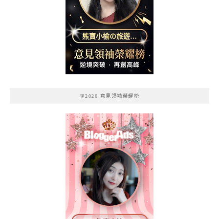
熊寶小榆の旅遊日
記
🧚2020 意見領袖榮耀榜