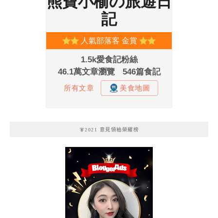
🧚2021 意見領袖榮耀榜