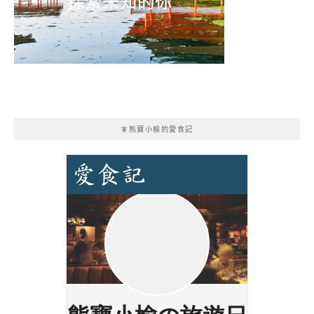
🧚熊寶小榆的愛食記