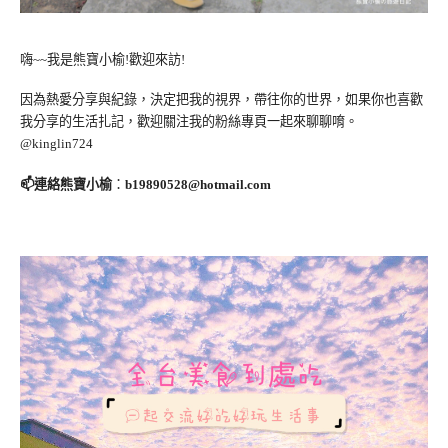
嗨~~我是熊寶小榆!歡迎來訪!
因為熱愛分享與紀錄，決定把我的視界，帶往你的世界，如果你也喜歡
我分享的生活扎記，歡迎關注我的粉絲專頁一起來聊聊唷。
@kinglin724
📫連絡熊寶小榆
：
b19890528@hotmail.com