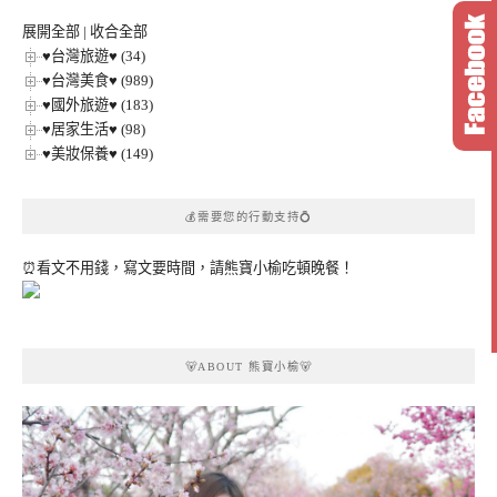
類
展開全部
|
收合全部
♥台灣旅遊♥ (34)
♥台灣美食♥ (989)
♥國外旅遊♥ (183)
♥居家生活♥ (98)
♥美妝保養♥ (149)
💰需要您的行動支持💍
⏰看文不用錢，寫文要時間，請熊寶小榆吃頓晚餐！
🐻ABOUT 熊寶小榆🐻