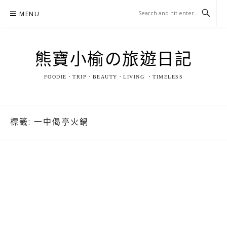
Skip
MENU
to
content
熊寶小榆の旅遊日記
FOODIE．TRIP．BEAUTY．LIVING ．TIMELESS
標籤:
一中偈亭火鍋