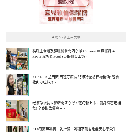
熊寶小榆
🔎燒ㄟ~新上架文章
貓咪主食糧及貓咪餐食開箱心得，Summit10 森咪特 &
Pawta 波塔 & Food Studio寵湯工坊。
YBARRA 益百萊 西班牙原裝 特級冷壓初榨橄欖油! 輕食
雞肉沙拉料理。
老協珍袋裝人蔘精開箱心得，輕巧新上市，隨身袋著走補
氣! 全聯販售優惠中。
Arla丹麥無乳糖牛乳推薦，乳糖不耐者也能安心享受牛