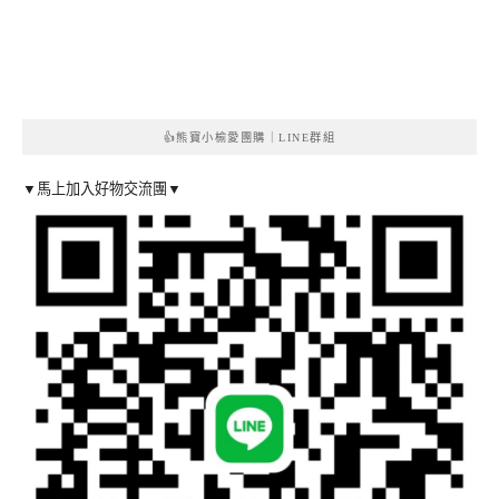
👍熊寶小榆愛團購｜LINE群組
▼馬上加入好物交流團▼