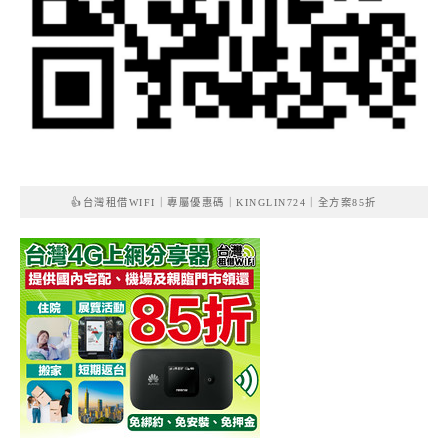
👍台灣租借WIFI｜專屬優惠碼｜KINGLIN724｜全方案85折