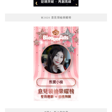
🧚2020 意見領袖榮耀榜
熊寶小榆