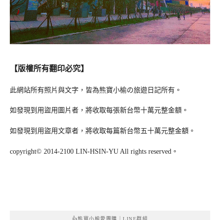
【版權所有翻印必究】
此網站所有照片與文字，皆為熊寶小榆の旅遊日記所有。
如發現到用盜用圖片者，將收取每張新台幣十萬元整金額。
如發現到用盜用文章者，將收取每篇新台幣五十萬元整金額。
copyright© 2014-2100 LIN-HSIN-YU All rights reserved。
👍熊寶小榆愛團購｜LINE群組