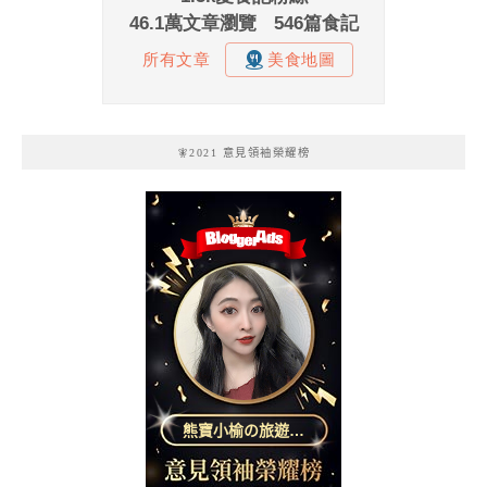
🧚2021 意見領袖榮耀榜
熊寶小榆の旅遊日
記