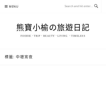
Skip
MENU
to
content
熊寶小榆の旅遊日記
FOODIE．TRIP．BEAUTY．LIVING ．TIMELESS
標籤:
中壢宵夜