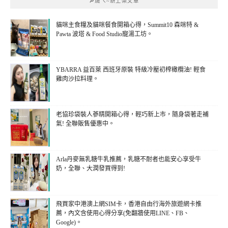
🔎燒ㄟ~新上架文章
貓咪主食糧及貓咪餐食開箱心得，Summit10 森咪特 &
Pawta 波塔 & Food Studio寵湯工坊。
YBARRA 益百萊 西班牙原裝 特級冷壓初榨橄欖油! 輕食
雞肉沙拉料理。
老協珍袋裝人蔘精開箱心得，輕巧新上市，隨身袋著走補
氣! 全聯販售優惠中。
Arla丹麥無乳糖牛乳推薦，乳糖不耐者也能安心享受牛
奶，全聯、大潤發買得到!
飛買家中港澳上網SIM卡，香港自由行海外旅遊網卡推
薦，內文含使用心得分享(免翻牆使用LINE、FB、
Google)。