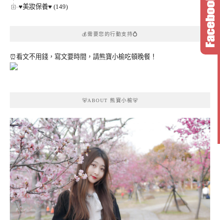
♥美妝保養♥ (149)
💰需要您的行動支持💍
⏰看文不用錢，寫文要時間，請熊寶小榆吃頓晚餐！
🐻ABOUT 熊寶小榆🐻