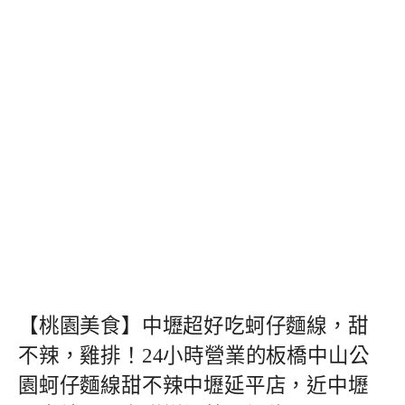
【桃園美食】中壢超好吃蚵仔麵線，甜
不辣，雞排！24小時營業的板橋中山公
園蚵仔麵線甜不辣中壢延平店，近中壢