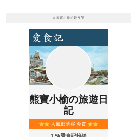
🧚熊寶小榆的愛食記