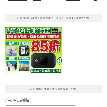
👍台灣租借WIFI｜專屬優惠碼｜KINGLIN724｜全方案85折
👍熊寶讀者推薦｜住宿訂房優惠｜75折
☆Agoda訂房連結☆