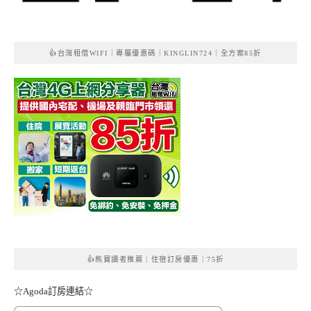
👍台灣租借WIFI｜專屬優惠碼｜KINGLIN724｜全方案85折
👍熊寶讀者推薦｜住宿訂房優惠｜75折
☆Agoda訂房連結☆