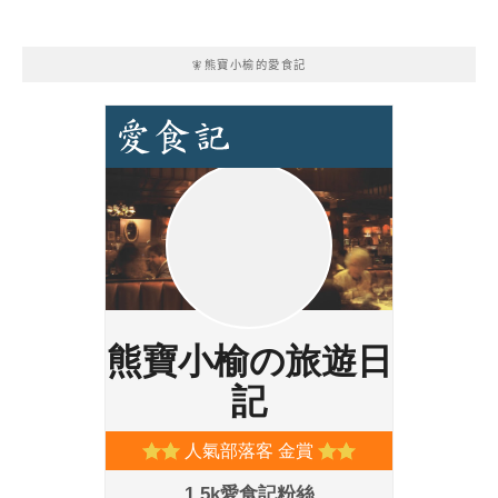
🧚熊寶小榆的愛食記