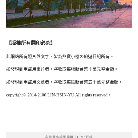
【版權所有翻印必究】
此網站所有照片與文字，皆為熊寶小榆の旅遊日記所有。
如發現到用盜用圖片者，將收取每張新台幣十萬元整金額。
如發現到用盜用文章者，將收取每篇新台幣五十萬元整金額。
copyright© 2014-2100 LIN-HSIN-YU All rights reserved。
👍熊寶小榆愛團購｜LINE群組