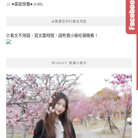
♥美妝保養♥ (149)
💰需要您的行動支持💍
⏰看文不用錢，寫文要時間，請熊寶小榆吃頓晚餐！
🐻ABOUT 熊寶小榆🐻