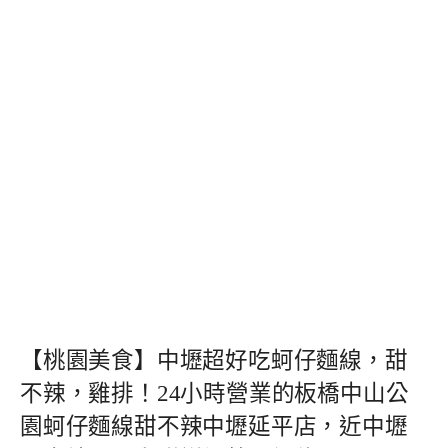
【桃園美食】中壢超好吃蚵仔麵線，甜
不辣，雞排！24小時營業的板橋中山公
園蚵仔麵線甜不辣中壢延平店，近中壢