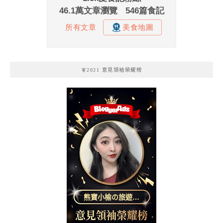
🧚2021 意見領袖榮耀榜
熊寶小榆の旅遊日
記