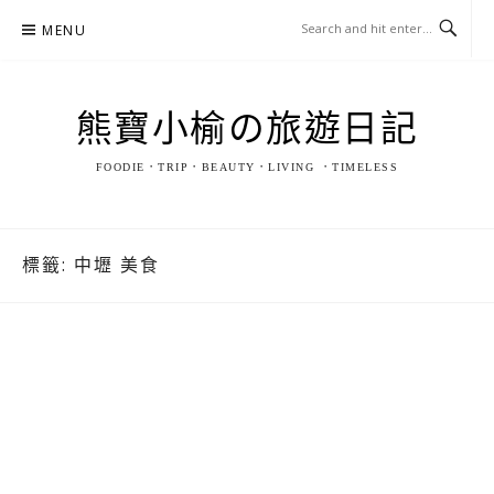
Skip
MENU
to
content
熊寶小榆の旅遊日記
FOODIE．TRIP．BEAUTY．LIVING ．TIMELESS
標籤:
中壢 美食