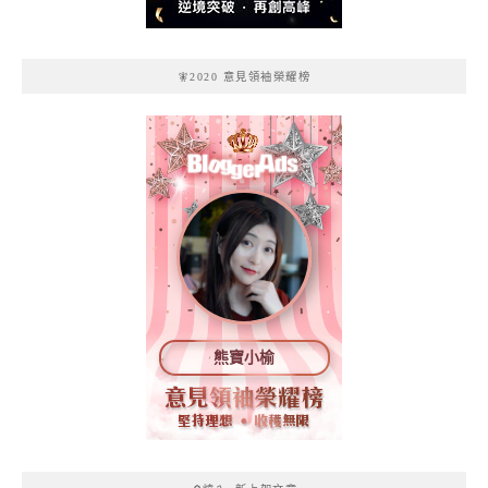
🧚2020 意見領袖榮耀榜
熊寶小榆