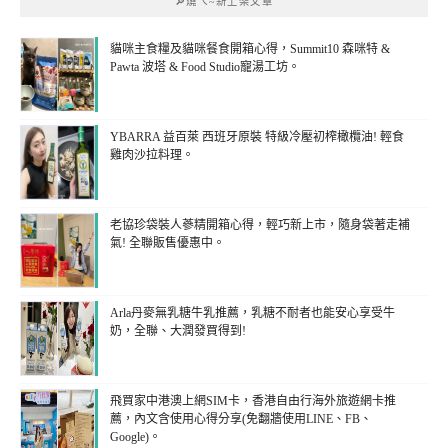
🔎燒ㄟ~新上架文章
貓咪主食糧及貓咪餐食開箱心得，Summit10 森咪特 &
Pawta 波塔 & Food Studio寵湯工坊。
YBARRA 益百萊 西班牙原裝 特級冷壓初榨橄欖油! 輕食
雞肉沙拉料理。
老協珍袋裝人蔘精開箱心得，輕巧新上市，隨身袋著走補
氣! 全聯販售優惠中。
Arla丹麥無乳糖牛乳推薦，乳糖不耐者也能安心享受牛
奶，全聯、大潤發買得到!
飛買家中港澳上網SIM卡，香港自由行海外旅遊網卡推
薦，內文含使用心得分享(免翻牆使用LINE、FB、
Google)。