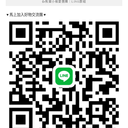
👍熊寶小榆愛團購｜LINE群組
▼馬上加入好物交流團▼