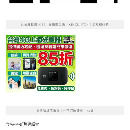
👍台灣租借WIFI｜專屬優惠碼｜KINGLIN724｜全方案85折
👍熊寶讀者推薦｜住宿訂房優惠｜75折
☆Agoda訂房連結☆