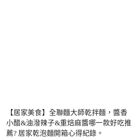
【居家美食】全聯麵大師乾拌麵，醬香
小醋&油潑辣子&重焙麻醬哪一款好吃推
薦? 居家乾泡麵開箱心得紀錄。