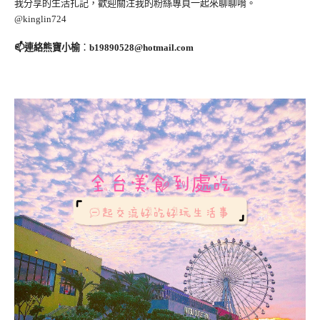
我分享的生活扎記，歡迎關注我的粉絲專頁一起來聊聊唷。
@kinglin724
📫連絡熊寶小榆
：
b19890528@hotmail.com