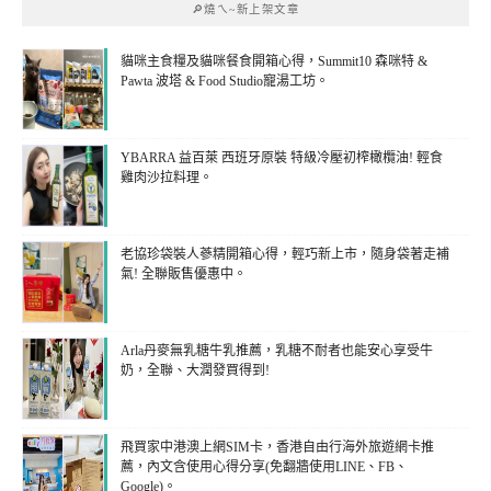
🔎燒ㄟ~新上架文章
貓咪主食糧及貓咪餐食開箱心得，Summit10 森咪特 &
Pawta 波塔 & Food Studio寵湯工坊。
YBARRA 益百萊 西班牙原裝 特級冷壓初榨橄欖油! 輕食
雞肉沙拉料理。
老協珍袋裝人蔘精開箱心得，輕巧新上市，隨身袋著走補
氣! 全聯販售優惠中。
Arla丹麥無乳糖牛乳推薦，乳糖不耐者也能安心享受牛
奶，全聯、大潤發買得到!
飛買家中港澳上網SIM卡，香港自由行海外旅遊網卡推
薦，內文含使用心得分享(免翻牆使用LINE、FB、
Google)。