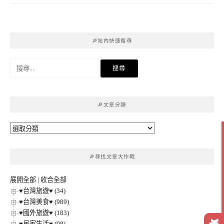
🔎站內快速搜尋
搜
尋
關
鍵
🔎文章分類
字:
🔎
文
章
🔎尋找文章大作戰
分
類
展開全部
|
收合全部
♥台灣旅遊♥ (34)
♥台灣美食♥ (989)
♥國外旅遊♥ (183)
♥居家生活♥ (98)