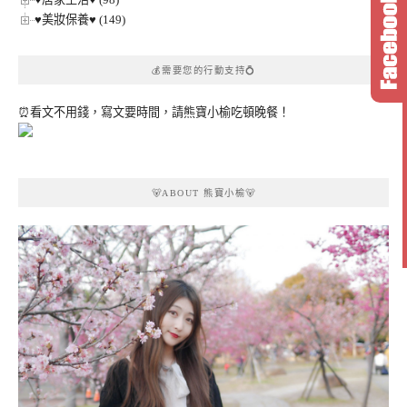
♥美妝保養♥ (149)
💰需要您的行動支持💍
⏰看文不用錢，寫文要時間，請熊寶小榆吃頓晚餐！
🐻ABOUT 熊寶小榆🐻