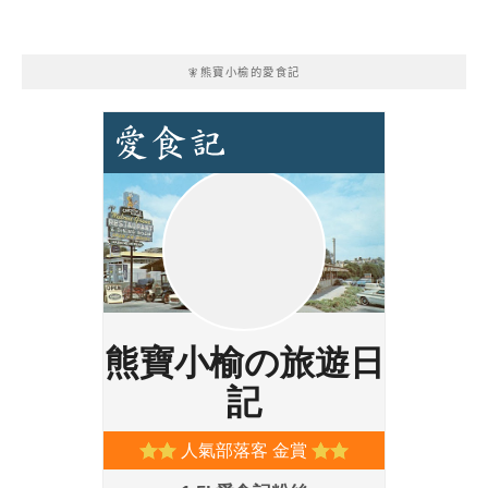
🧚熊寶小榆的愛食記