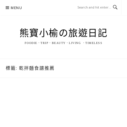
Skip
MENU
to
content
熊寶小榆の旅遊日記
FOODIE．TRIP．BEAUTY．LIVING ．TIMELESS
標籤:
乾拌麵食譜推薦