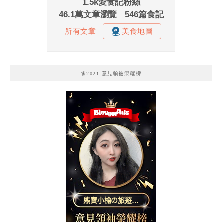
🧚2021 意見領袖榮耀榜
熊寶小榆の旅遊日
記