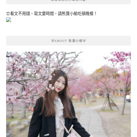
⏰看文不用錢，寫文要時間，請熊寶小榆吃頓晚餐！
🐻ABOUT 熊寶小榆🐻