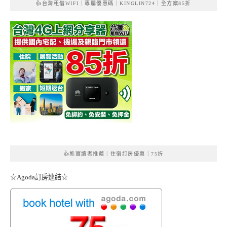
👍台灣租借WIFI｜專屬優惠碼｜KINGLIN724｜全方案85折
👍熊寶讀者推薦｜住宿訂房優惠｜75折
☆Agoda訂房連結☆