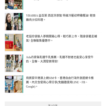
YBARRA 益百萊 西班牙原裝 特級冷壓初榨橄欖油! 輕食
雞肉沙拉料理。
老協珍袋裝人蔘精開箱心得，輕巧新上市，隨身袋著走補
氣! 全聯販售優惠中。
Arla丹麥無乳糖牛乳推薦，乳糖不耐者也能安心享受牛
奶，全聯、大潤發買得到!
飛買家中港澳上網SIM卡，香港自由行海外旅遊網卡推
薦，內文含使用心得分享(免翻牆使用LINE、FB、
Google)。
🌺AD🌺