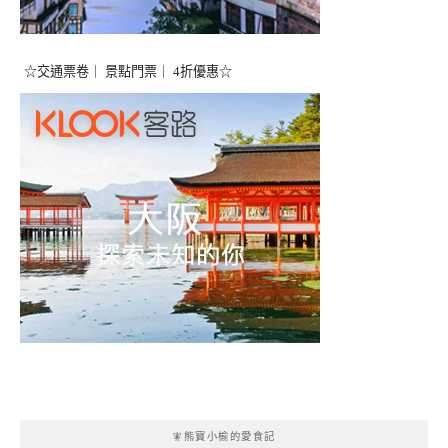
☆交通票卷｜ 景點門票｜ 4折優惠☆
🧚熊寶小榆的愛食記