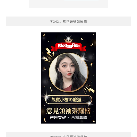
🧚2021 意見領袖榮耀榜
熊寶小榆の旅遊日
記