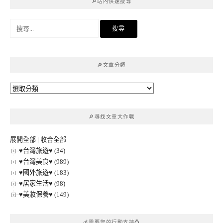
🔎站內快速搜尋
搜
尋
關
鍵
🔎文章分類
字:
🔎
文
章
🔎尋找文章大作戰
分
類
展開全部
|
收合全部
♥台灣旅遊♥ (34)
♥台灣美食♥ (989)
♥國外旅遊♥ (183)
♥居家生活♥ (98)
♥美妝保養♥ (149)
💰需要您的行動支持💍