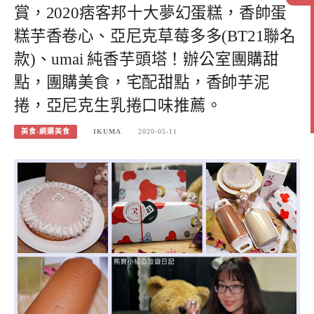
賞，2020痞客邦十大夢幻蛋糕，香帥蛋
糕芋香卷心、亞尼克草莓多多(BT21聯名
款)、umai 純香芋頭塔！辦公室團購甜
點，團購美食，宅配甜點，香帥芋泥
捲，亞尼克生乳捲口味推薦。
美食-網購美食
IKUMA
2020-05-11