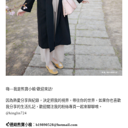
嗨~~我是熊寶小榆!歡迎來訪!
因為熱愛分享與紀錄，決定把我的視界，帶往你的世界，如果你也喜歡
我分享的生活扎記，歡迎關注我的粉絲專頁一起來聊聊唷。
@kinglin724
📫連絡熊寶小榆
：
b19890528@hotmail.com