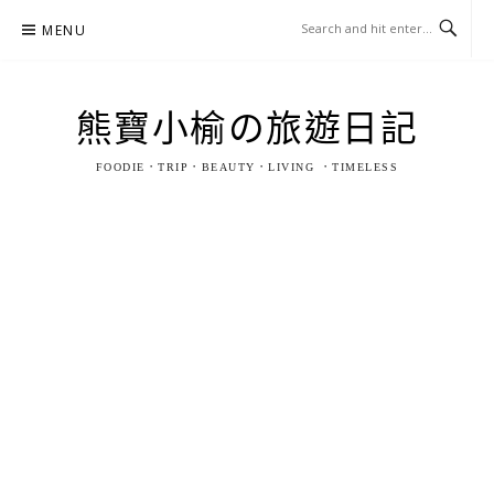
Skip
MENU
to
content
熊寶小榆の旅遊日記
FOODIE．TRIP．BEAUTY．LIVING ．TIMELESS