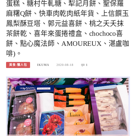
蛋糕、糖村牛軋糖、犁記月餅、聖保羅
麻糬Q餅、快車肉乾肉紙年貨、上信饌玉
鳳梨酥豆塔、郭元益喜餅、桃之夭夭抹
茶餅乾、喜年來蛋捲禮盒、chochoco喜
餅、點心魔法師、AMOUREUX、湛盧咖
啡)。
美食-懶人包
IKUMA
2020-08-18
1