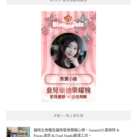
🧚2020 意見領袖榮耀榜
熊寶小榆
🔎燒ㄟ~新上架文章
貓咪主食糧及貓咪餐食開箱心得，Summit10 森咪特 &
Pawta 波塔 & Food Studio寵湯工坊。