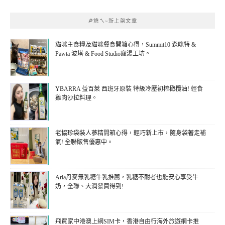
🔎燒ㄟ~新上架文章
貓咪主食糧及貓咪餐食開箱心得，Summit10 森咪特 &
Pawta 波塔 & Food Studio寵湯工坊。
YBARRA 益百萊 西班牙原裝 特級冷壓初榨橄欖油! 輕食
雞肉沙拉料理。
老協珍袋裝人蔘精開箱心得，輕巧新上市，隨身袋著走補
氣! 全聯販售優惠中。
Arla丹麥無乳糖牛乳推薦，乳糖不耐者也能安心享受牛
奶，全聯、大潤發買得到!
飛買家中港澳上網SIM卡，香港自由行海外旅遊網卡推