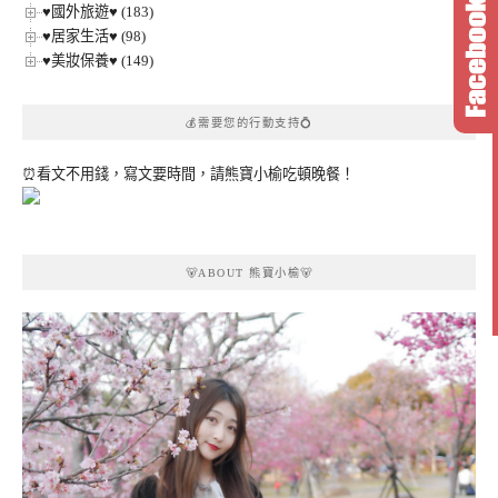
♥國外旅遊♥ (183)
♥居家生活♥ (98)
♥美妝保養♥ (149)
💰需要您的行動支持💍
⏰看文不用錢，寫文要時間，請熊寶小榆吃頓晚餐！
🐻ABOUT 熊寶小榆🐻