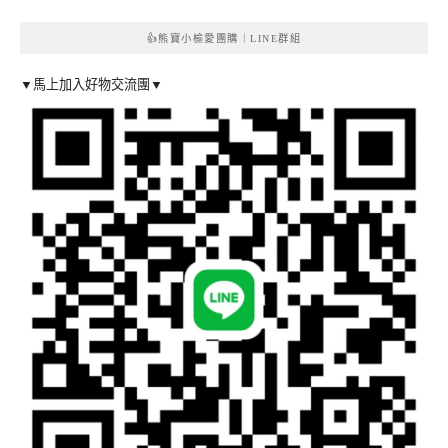
👍熊寶小榆愛團購｜LINE群組
▼馬上加入好物交流團▼