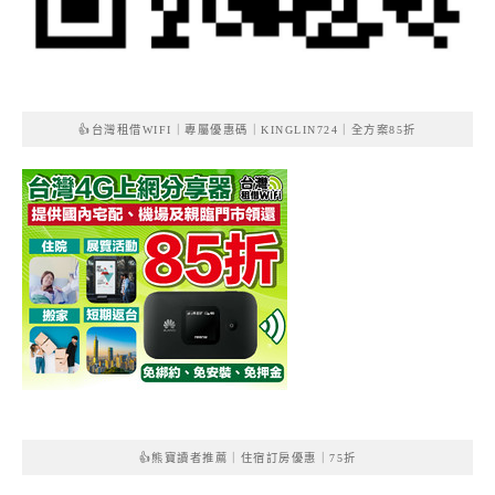
👍台灣租借WIFI｜專屬優惠碼｜KINGLIN724｜全方案85折
👍熊寶讀者推薦｜住宿訂房優惠｜75折