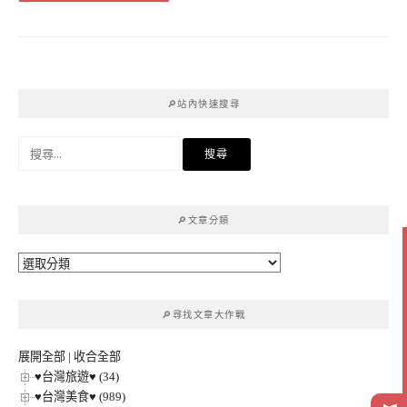
🔎站內快速搜尋
搜
尋
關
鍵
🔎文章分類
字:
🔎
文
章
🔎尋找文章大作戰
分
類
展開全部
|
收合全部
♥台灣旅遊♥ (34)
♥台灣美食♥ (989)