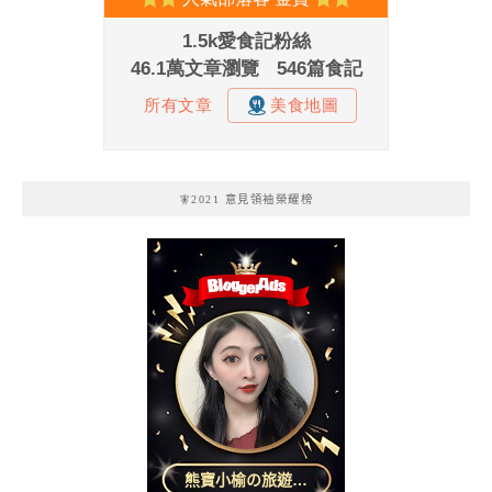
🧚2021 意見領袖榮耀榜
熊寶小榆の旅遊日