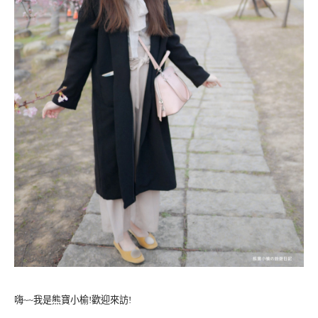
嗨~~我是熊寶小榆!歡迎來訪!