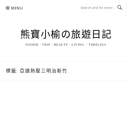
Skip
MENU
to
content
熊寶小榆の旅遊日記
FOODIE．TRIP．BEAUTY．LIVING ．TIMELESS
標籤:
亞譜熱壓三明治新竹