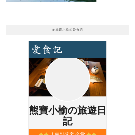
🧚熊寶小榆的愛食記