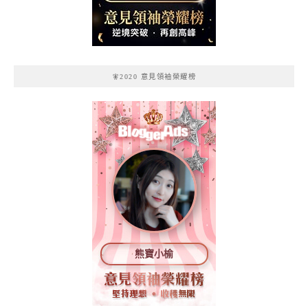
記
🧚2020 意見領袖榮耀榜
熊寶小榆