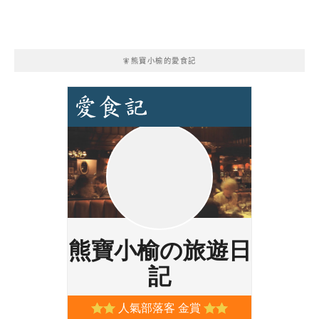
🧚熊寶小榆的愛食記