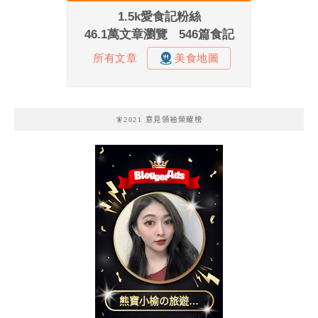
🧚2021 意見領袖榮耀榜
熊寶小榆の旅遊日
記