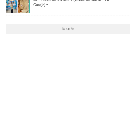
Google)。
🌺AD🌺