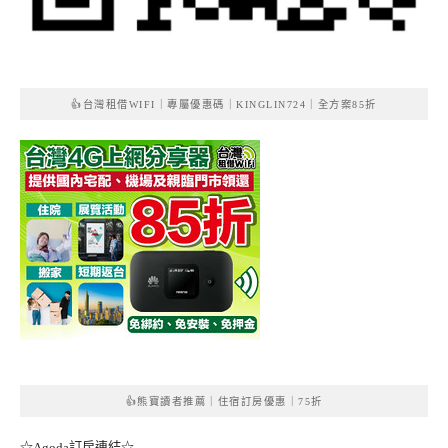
👍台灣租借WIFI｜專屬優惠碼｜KINGLIN724｜全方案85折
👍熊寶讀者推薦｜住宿訂房優惠｜75折
☆Agoda訂房連結☆