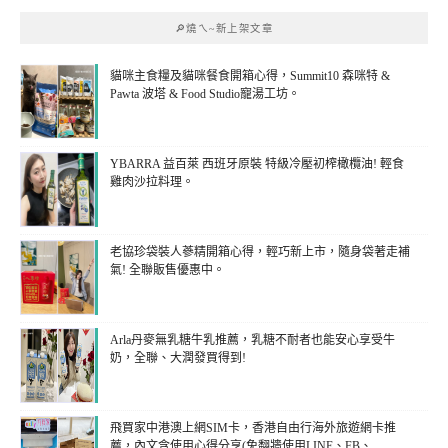
🔎燒ㄟ~新上架文章
貓咪主食糧及貓咪餐食開箱心得，Summit10 森咪特 &
Pawta 波塔 & Food Studio寵湯工坊。
YBARRA 益百萊 西班牙原裝 特級冷壓初榨橄欖油! 輕食
雞肉沙拉料理。
老協珍袋裝人蔘精開箱心得，輕巧新上市，隨身袋著走補
氣! 全聯販售優惠中。
Arla丹麥無乳糖牛乳推薦，乳糖不耐者也能安心享受牛
奶，全聯、大潤發買得到!
飛買家中港澳上網SIM卡，香港自由行海外旅遊網卡推
薦，內文含使用心得分享(免翻牆使用LINE、FB、