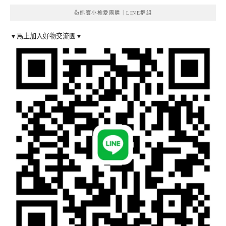
👍熊寶小榆愛團購｜LINE群組
▼馬上加入好物交流團▼