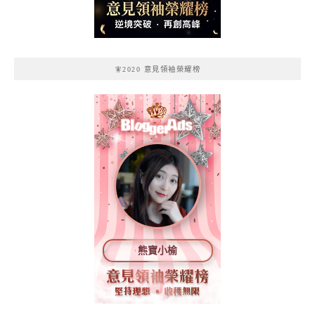
🧚2020 意見領袖榮耀榜
熊寶小榆