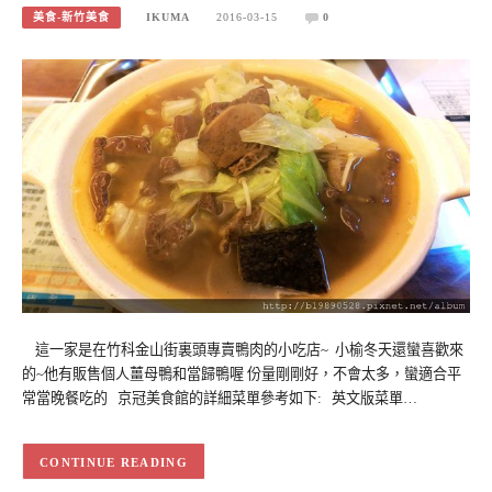
美食-新竹美食
IKUMA
2016-03-15
0
這一家是在竹科金山街裏頭專賣鴨肉的小吃店~ 小榆冬天還蠻喜歡來
的~他有販售個人薑母鴨和當歸鴨喔 份量剛剛好，不會太多，蠻適合平
常當晚餐吃的 京冠美食館的詳細菜單參考如下: 英文版菜單…
CONTINUE READING