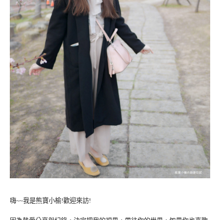
嗨~~我是熊寶小榆!歡迎來訪!