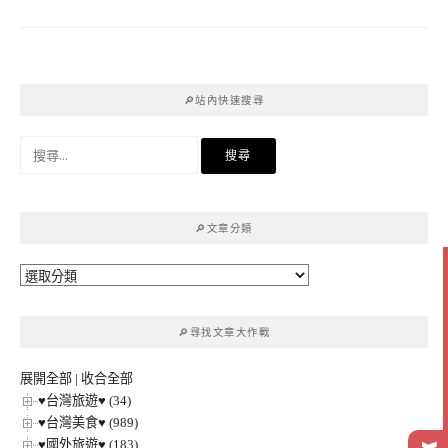
🔎站內快速搜尋
搜
尋
關
鍵
🔎文章分類
字:
🔎
文
章
🔎尋找文章大作戰
分
類
展開全部
|
收合全部
♥台灣旅遊♥ (34)
♥台灣美食♥ (989)
♥國外旅遊♥ (183)