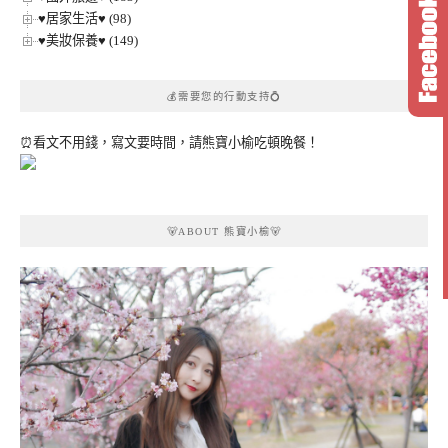
♥居家生活♥ (98)
♥美妝保養♥ (149)
💰需要您的行動支持💍
⏰看文不用錢，寫文要時間，請熊寶小榆吃頓晚餐！
🐻ABOUT 熊寶小榆🐻