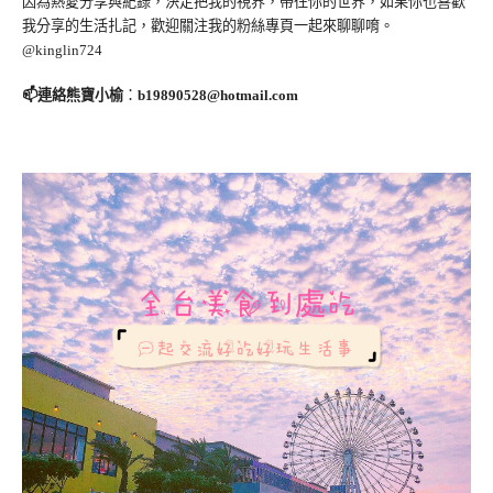
因為熱愛分享與紀錄，決定把我的視界，帶往你的世界，如果你也喜歡
我分享的生活扎記，歡迎關注我的粉絲專頁一起來聊聊唷。
@kinglin724
📫連絡熊寶小榆
：
b19890528@hotmail.com