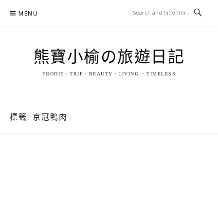
Skip
MENU
to
content
熊寶小榆の旅遊日記
FOODIE．TRIP．BEAUTY．LIVING ．TIMELESS
標籤:
京冠鴨肉