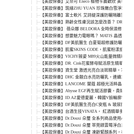
【美妝保養】艾奈可 Eneco 植物卡農歡欣 美容油 D
【美妝保養】筑緣ZHU YUAN 珍珠嫩白雪淨
【美妝保養】富士軟片 艾詩緹深護防曬隔離乳，日本製
【美妝保養】熟齡女性膚況該怎麼改善？ DR.ci
【美妝保養】 蓓朵娜 BELDORA 全時保濕
【美妝保養】想要魅力電眼嗎？ MATIS 晶透美
【美妝保養】DF美肌醫生 白夏菊超修護防曬乳SP
【美妝保養】肌蜜SKINS CODE，肌蜜粉漾
【美妝保養】VICHY薇姿 M89火山能量微精華
【美妝保養】DR. Cink花蜜酵母賦活原生精
【美妝保養】資生堂 激透光亮白淡斑精華，7日亮白
【美妝保養】DHC 金靚白水亮防曬乳，連續3年榮
【美妝保養】LANCOME 蘭蔻 超極光活粹晶
【美妝保養】Abysse EGF再生賦活膠囊，貴
【美妝保養】ID.AZ愛德愛麗，韓國V臉輪廓管
【美妝保養】DF美肌醫生亮白C安瓶 & 玻尿酸
【美妝保養】台酒生技VINATA， 紅酒精華多重
【美妝保養】Dr.Douxi 朵璽 全系列商品
【美妝保養】Dr.Douxi 朵璽 萃莞鎂雲莓淨
【美妝保養】Dr.Douxi 朵璽 凍齡緊顏系列