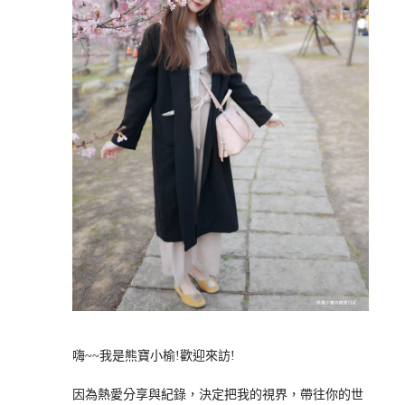
嗨~~我是熊寶小榆!歡迎來訪!
因為熱愛分享與紀錄，決定把我的視界，帶往你的世