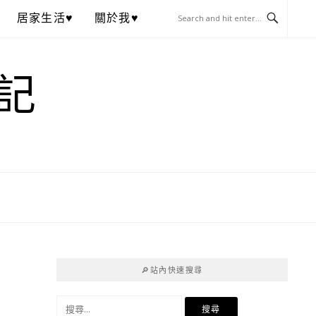
居家生活♥
關於我♥
記
🔎站內快速搜尋
搜