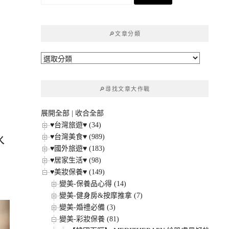
尋
關
鍵
🔎文章分類
字:
🔎
文
章
🔎尋找文章大作戰
分
類
展開全部
|
收合全部
♥台灣旅遊♥ (34)
♥台灣美食♥ (989)
水
♥國外旅遊♥ (183)
♥居家生活♥ (98)
♥美妝保養♥ (149)
變美-保養品心得 (14)
變美-健身房&按摩推拿 (7)
變美-婚禮必備 (3)
變美-彩妝保養 (81)