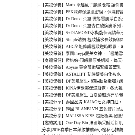
【美妝保養】Matis 卓越魚子麗緻晚霜 讓你
【美妝保養】PSK深海保濕肌密組，保濕修護一次
【美妝保養】Dr.Douxi 朵璽 微導雪肌淨
【美妝保養】Dr.Douxi 朵璽杏仁酸煥膚系列
【美妝保養】S+DIAMOND水動能保濕精華液，
【美妝保養】Simple清妍 極致補水長效保濕精
【美妝保養】AHC全能修護極致逆時眼霜，韓國AHC
【美妝保養】泰國Freyja愛美女神，「極地雪
【身體保健】橙姑娘-頂級膠原美妍粉，每天一包讓
【美妝保養】Abysse 黃金藻嫩彈緊緻菁華乳
【美妝保養】ASTALIFT 艾詩緹美白化妝水，
【美妝保養】DF美肌醫生- 超胜肽緊緻彈力精華
【美妝保養】IONA伊歐娜保濕凝露，各大雜誌美妝保
【美妝保養】DF美肌醫生 白夏菊超透亮防曬CC霜
【美妝分享】泰國品牌 KAJAO七女神口紅， 來
【美妝分享】韓國 BLANBLVN 五色修片皇后粉
【美妝分享】MALISSA KISS 超細極黑眼線液
【邀約試用】One Day Bio 法國煥采賦活新
[分享]2016春季日本藥妝推薦@小榆私心推薦購物