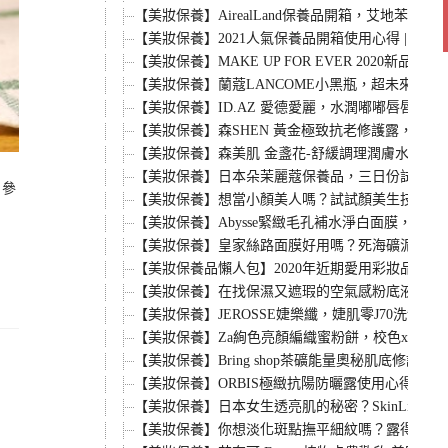
【美妝保養】AirealLand保養品開箱，艾地苯
【美妝保養】2021人氣保養品開箱使用心得 | 寵愛奇肌
【美妝保養】MAKE UP FOR EVER 2020
【美妝保養】蘭蔻LANCOME小黑瓶，超未來肌
【美妝保養】ID.AZ 愛德愛麗，水潤嘟嘟唇唇蜜
【美妝保養】森SHEN 黃金極致抗老修護露，24H
【美妝保養】森美肌 金盞花-舒緩調理潤膚水，乾
【美妝保養】日本朵茉麗蔻保養品，三日份試用套
，參
【美妝保養】想當小顏美人嗎？試試顏美生技的溫
【美妝保養】Abysse緊緻毛孔補水淨白面膜，金
【美妝保養】皇家絲路面膜好用嗎？死海礦泥淨白
【美妝保養品懶人包】2020年近期愛用彩妝品＆保
【美妝保養】在找保濕又遮瑕的空氣感粉底液嗎？Dr
【美妝保養】JEROSSE婕樂纖，婕肌零J70洗卸凝
【美妝保養】Za絢色亮顏編織蜜粉餅，校色x持妝 
【美妝保養】Bring shop茶礦能量奧秘肌底修護
【美妝保養】ORBIS極緻抗陽防曬露使用心得分享。日
【美妝保養】日本女生透亮肌的秘密？SkinLif
【美妝保養】你想淡化斑點撫平細紋嗎？露得清煥活