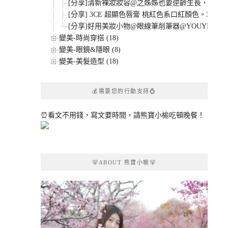
[分享]清新裸妝妝容@之姊姊也要逆齡生長，再次重
[分享] 3CE 超顯色唇膏 桃紅色系口紅顏色。308/402/4
[分享]好用美妝小物@眼線筆削筆器@YOUYI。絕
變美-時尚穿搭 (18)
變美-眼鏡&隱眼 (8)
變美-美髮造型 (18)
💰需要您的行動支持💍
⏰看文不用錢，寫文要時間，請熊寶小榆吃頓晚餐！
🐻ABOUT 熊寶小榆🐻