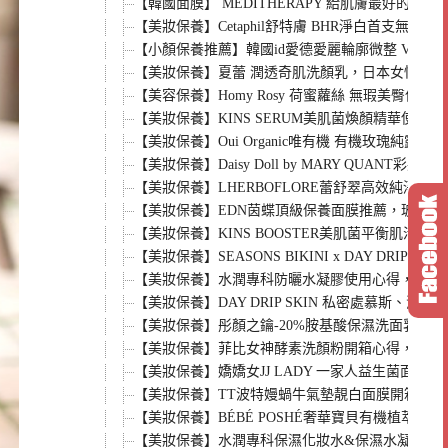
【韓國面膜】 MEDITHERAPY 給肌膚最好的選
【美妝保養】Cetaphil舒特膚 BHR淨白首支無
【小顏保養推薦】韓國id愛德愛麗輪廓微整 V-緊
【美妝保養】夏蕾 潤透奇肌洗顏乳，日本女性愛戴品牌 養
【美容保養】Homy Rosy 荷蜜蘿絲 無瑕美臀
【美妝保養】KINS SERUM美肌菌煥顏精華使用
【美妝保養】Oui Organic唯有機 有機玫瑰純
【美妝保養】Daisy Doll by MARY QUANT彩妝
【美妝保養】LHERBOFLORE蕾舒翠高效純淨
【美妝保養】EDN茵蝶頂級保養面膜推薦，玻尿酸
【美妝保養】KINS BOOSTER美肌菌平衡肌活
【美妝保養】SEASONS BIKINI x DAY DR
【美妝保養】水潤專科防曬水凝膠使用心得，高效防曬
【美妝保養】DAY DRIP SKIN 私密處慕斯
【美妝保養】彤顏之鑰-20%胺基酸保濕洗面乳&
【美妝保養】菲比女神酵素洗顏粉開箱心得，日本超
【美妝保養】嬌嬌女JJ LADY 一家人益生菌面
【美妝保養】TT波特嫚蝸牛氣墊靚白面膜開箱心得
【美妝保養】BÉBÉ POSHÉ奢華寶貝有機植萃
【美妝保養】水潤專科保濕化妝水&保濕水凝露開