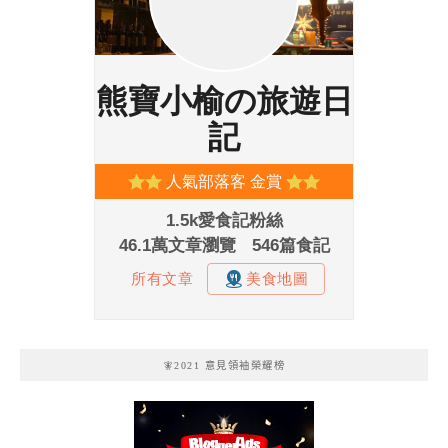
🧚2021 意見領袖榮耀榜