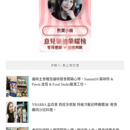
熊寶小榆
🔎燒ㄟ~新上架文章
貓咪主食糧及貓咪餐食開箱心得，Summit10 森咪特 &
Pawta 波塔 & Food Studio寵湯工坊。
YBARRA 益百萊 西班牙原裝 特級冷壓初榨橄欖油! 輕食
雞肉沙拉料理。