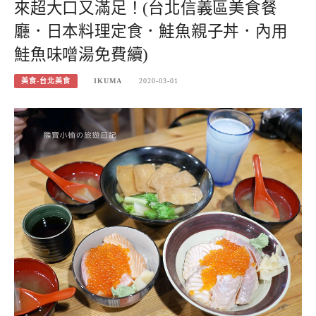
來超大口又滿足！(台北信義區美食餐
廳．日本料理定食．鮭魚親子丼．內用
鮭魚味噌湯免費續)
美食-台北美食
IKUMA
2020-03-01