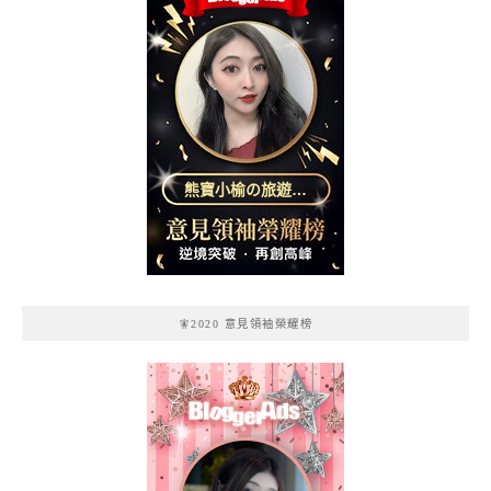
熊寶小榆の旅遊日
記
🧚2020 意見領袖榮耀榜