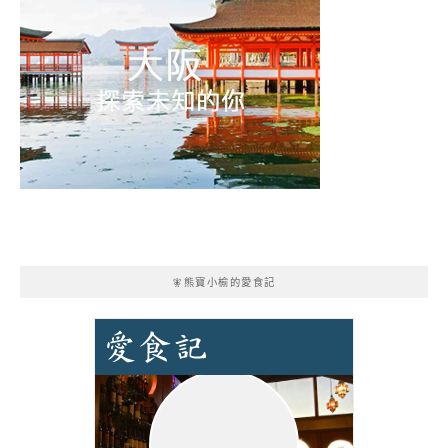
🧚熊寶小榆的愛食記