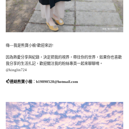
嗨~~我是熊寶小榆!歡迎來訪!
因為熱愛分享與紀錄，決定把我的視界，帶往你的世界，如果你也喜歡
我分享的生活扎記，歡迎關注我的粉絲專頁一起來聊聊唷。
@kinglin724
📫連絡熊寶小榆
：
b19890528@hotmail.com