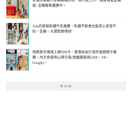
老協珍袋裝人蔘精開箱心得，輕巧新上市，隨身袋著走補
氣! 全聯販售優惠中。
Arla丹麥無乳糖牛乳推薦，乳糖不耐者也能安心享受牛
奶，全聯、大潤發買得到!
飛買家中港澳上網SIM卡，香港自由行海外旅遊網卡推
薦，內文含使用心得分享(免翻牆使用LINE、FB、
Google)。
🌺AD🌺