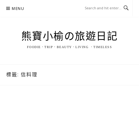
Skip
MENU
to
content
熊寶小榆の旅遊日記
FOODIE．TRIP．BEAUTY．LIVING ．TIMELESS
標籤:
信料理