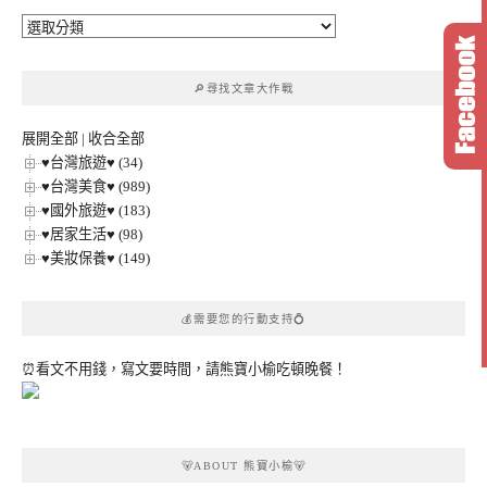
🔎
文
章
🔎尋找文章大作戰
分
類
展開全部
|
收合全部
♥台灣旅遊♥ (34)
♥台灣美食♥ (989)
♥國外旅遊♥ (183)
♥居家生活♥ (98)
♥美妝保養♥ (149)
💰需要您的行動支持💍
⏰看文不用錢，寫文要時間，請熊寶小榆吃頓晚餐！
🐻ABOUT 熊寶小榆🐻