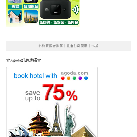
👍熊寶讀者推薦｜住宿訂房優惠｜75折
☆Agoda訂房連結☆