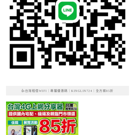
👍台灣租借WIFI｜專屬優惠碼｜KINGLIN724｜全方案85折