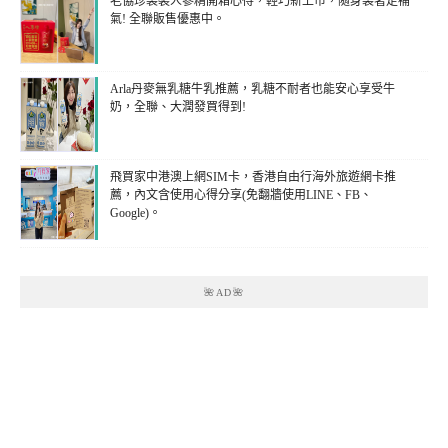
老協珍袋裝人蔘精開箱心得，輕巧新上市，隨身袋著走補
氣! 全聯販售優惠中。
Arla丹麥無乳糖牛乳推薦，乳糖不耐者也能安心享受牛
奶，全聯、大潤發買得到!
飛買家中港澳上網SIM卡，香港自由行海外旅遊網卡推
薦，內文含使用心得分享(免翻牆使用LINE、FB、
Google)。
🌺AD🌺