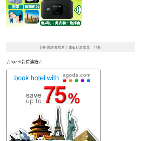
👍熊寶讀者推薦｜住宿訂房優惠｜75折
☆Agoda訂房連結☆