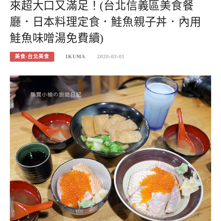
來超大口又滿足！(台北信義區美食餐
廳．日本料理定食．鮭魚親子丼．內用
鮭魚味噌湯免費續)
美食-台北美食
IKUMA
2020-03-01