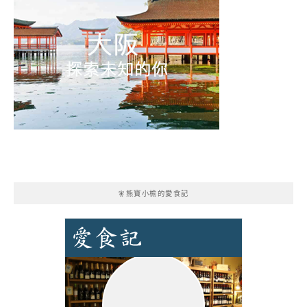
🧚熊寶小榆的愛食記