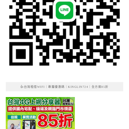
👍台灣租借WIFI｜專屬優惠碼｜KINGLIN724｜全方案85折