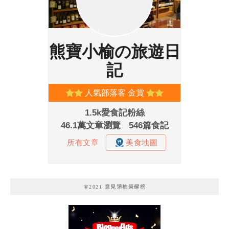
🧚2021 意見領袖榮耀榜