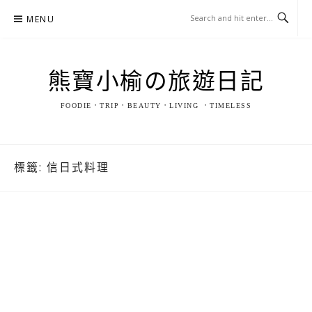
Skip
MENU
to
content
熊寶小榆の旅遊日記
FOODIE．TRIP．BEAUTY．LIVING ．TIMELESS
標籤:
信日式料理