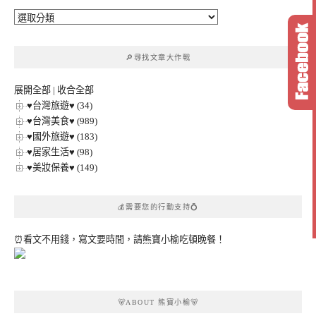
🔎
文
章
🔎尋找文章大作戰
分
類
展開全部
|
收合全部
♥台灣旅遊♥ (34)
♥台灣美食♥ (989)
♥國外旅遊♥ (183)
♥居家生活♥ (98)
♥美妝保養♥ (149)
💰需要您的行動支持💍
⏰看文不用錢，寫文要時間，請熊寶小榆吃頓晚餐！
🐻ABOUT 熊寶小榆🐻