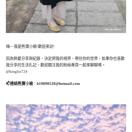
嗨~~我是熊寶小榆!歡迎來訪!
因為熱愛分享與紀錄，決定把我的視界，帶往你的世界，如果你也喜歡
我分享的生活扎記，歡迎關注我的粉絲專頁一起來聊聊唷。
@kinglin724
📫連絡熊寶小榆
：
b19890528@hotmail.com