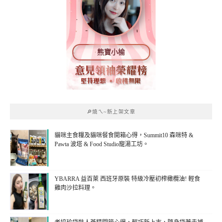
熊寶小榆
🔎燒ㄟ~新上架文章
貓咪主食糧及貓咪餐食開箱心得，Summit10 森咪特 &
Pawta 波塔 & Food Studio寵湯工坊。
YBARRA 益百萊 西班牙原裝 特級冷壓初榨橄欖油! 輕食
雞肉沙拉料理。