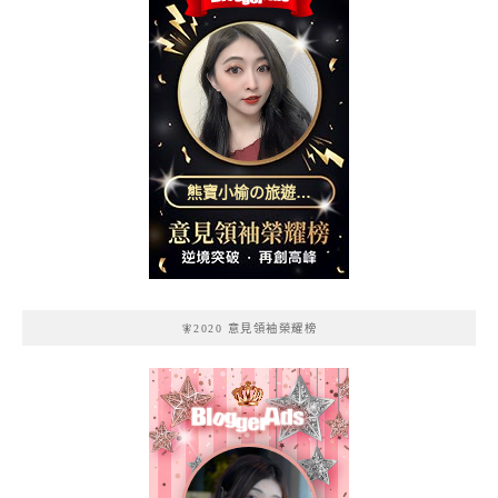
熊寶小榆の旅遊日
記
🧚2020 意見領袖榮耀榜