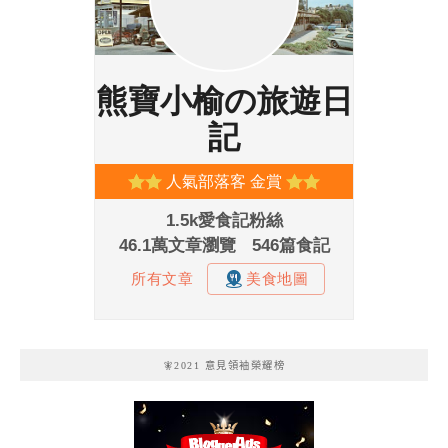
🧚2021 意見領袖榮耀榜