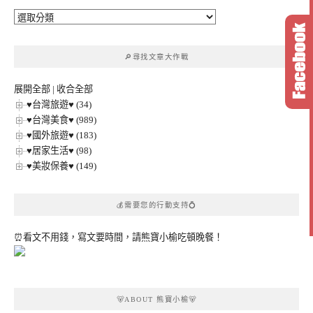
🔎
文
章
🔎尋找文章大作戰
分
類
展開全部
|
收合全部
♥台灣旅遊♥ (34)
♥台灣美食♥ (989)
♥國外旅遊♥ (183)
♥居家生活♥ (98)
♥美妝保養♥ (149)
💰需要您的行動支持💍
⏰看文不用錢，寫文要時間，請熊寶小榆吃頓晚餐！
🐻ABOUT 熊寶小榆🐻