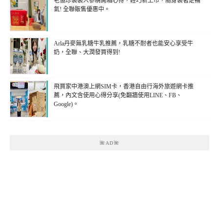
老協珍袋裝人蔘精開箱心得，輕巧新上市，隨身袋著走補
氣! 全聯販售優惠中。
Arla丹麥無乳糖牛乳推薦，乳糖不耐者也能安心享受牛
奶，全聯、大潤發買得到!
飛買家中港澳上網SIM卡，香港自由行海外旅遊網卡推
薦，內文含使用心得分享(免翻牆使用LINE、FB、
Google)。
🌺AD🌺