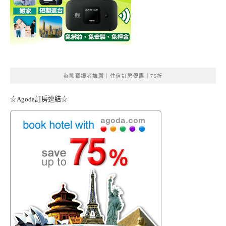
👍熊寶讀者推薦｜住宿訂房優惠｜75折
☆Agoda訂房連結☆