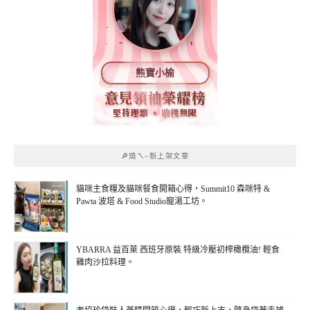
熊寶小榆
🔎燒ㄟ~新上架文章
貓咪主食糧及貓咪餐食開箱心得，Summit10 森咪特 &
Pawta 波塔 & Food Studio寵湯工坊。
YBARRA 益百萊 西班牙原裝 特級冷壓初榨橄欖油! 輕食
雞肉沙拉料理。