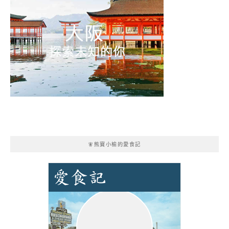
🧚熊寶小榆的愛食記