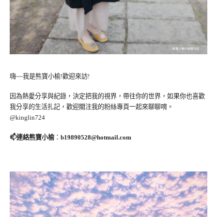
嗨~~我是熊寶小榆!歡迎來訪!
因為熱愛分享與紀錄，決定把我的視界，帶往你的世界，如果你也喜歡
我分享的生活扎記，歡迎關注我的粉絲專頁一起來聊聊唷。
@kinglin724
📫連絡熊寶小榆
：
b19890528@hotmail.com