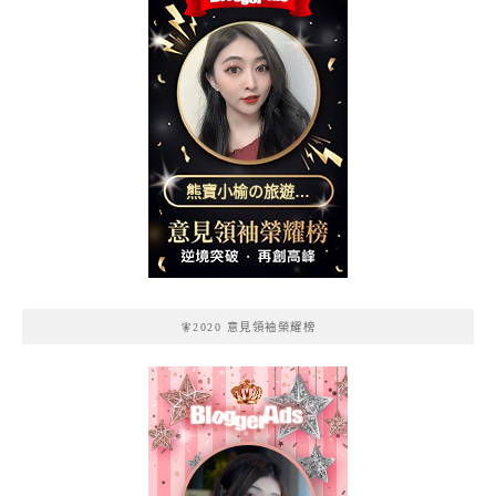
熊寶小榆の旅遊日
記
🧚2020 意見領袖榮耀榜