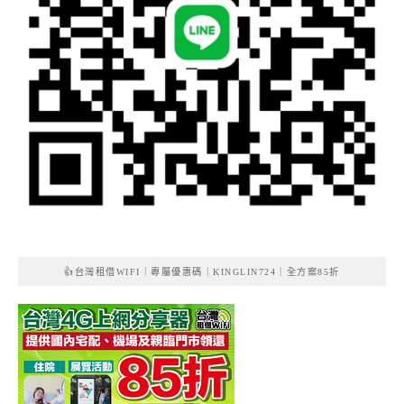
👍台灣租借WIFI｜專屬優惠碼｜KINGLIN724｜全方案85折