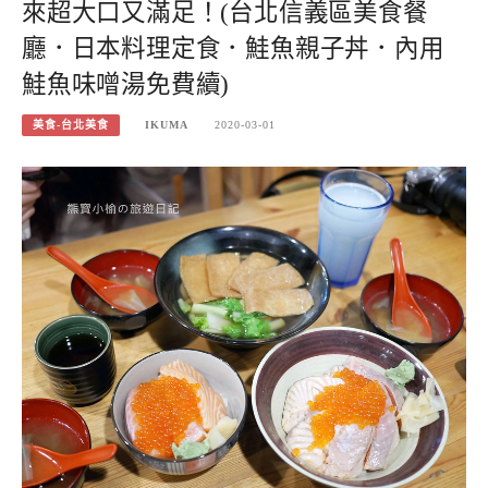
來超大口又滿足！(台北信義區美食餐
廳．日本料理定食．鮭魚親子丼．內用
鮭魚味噌湯免費續)
美食-台北美食
IKUMA
2020-03-01