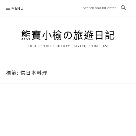
Skip
MENU
to
content
熊寶小榆の旅遊日記
FOODIE．TRIP．BEAUTY．LIVING ．TIMELESS
標籤:
信日本料理