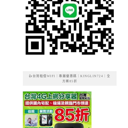
👍台灣租借WIFI｜專屬優惠碼｜KINGLIN724｜全
方案85折