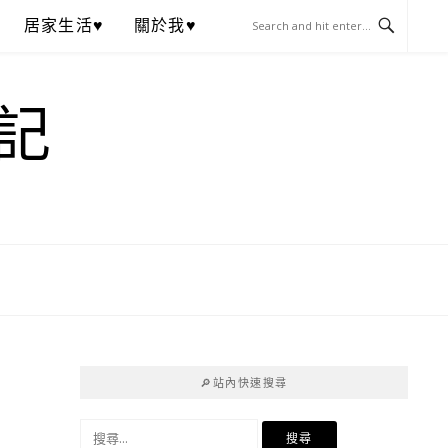
居家生活♥
關於我♥
記
🔎站內快速搜尋
搜