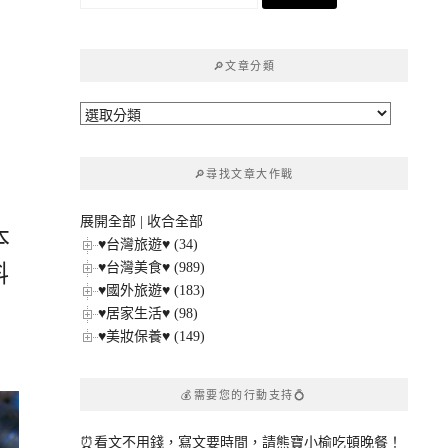
尋
關
鍵
🔎文章分類
字:
🔎
文
章
🔎尋找文章大作戰
分
類
展開全部
|
收合全部
本
♥台灣旅遊♥ (34)
♥台灣美食♥ (989)
料
♥國外旅遊♥ (183)
♥居家生活♥ (98)
♥美妝保養♥ (149)
💰需要您的行動支持💍
⏰看文不用錢，寫文要時間，請熊寶小榆吃頓晚餐！