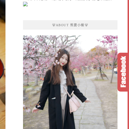
🐻ABOUT 熊寶小榆🐻