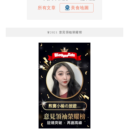
🧚2021 意見領袖榮耀榜
熊寶小榆の旅遊日
記