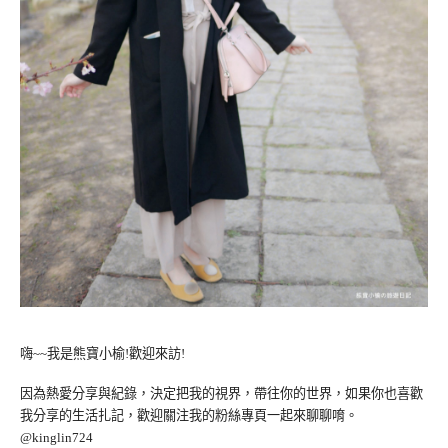
嗨~~我是熊寶小榆!歡迎來訪!
因為熱愛分享與紀錄，決定把我的視界，帶往你的世界，如果你也喜歡
我分享的生活扎記，歡迎關注我的粉絲專頁一起來聊聊唷。
@kinglin724