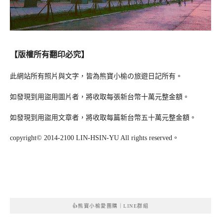
【版權所有翻印必究】
此網站所有照片與文字，皆為熊寶小榆の旅遊日記所有。
如發現到用盜用圖片者，將收取每張新台幣十萬元整金額。
如發現到用盜用文章者，將收取每篇新台幣五十萬元整金額。
copyright© 2014-2100 LIN-HSIN-YU All rights reserved。
👍熊寶小榆愛團購｜LINE群組