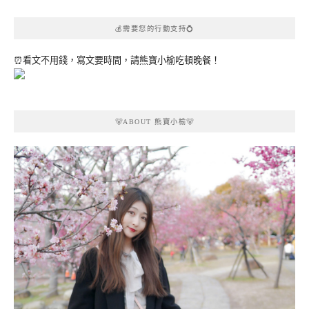
💰需要您的行動支持💍
⏰看文不用錢，寫文要時間，請熊寶小榆吃頓晚餐！
🐻ABOUT 熊寶小榆🐻