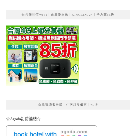
👍台灣租借WIFI｜專屬優惠碼｜KINGLIN724｜全方案85折
👍熊寶讀者推薦｜住宿訂房優惠｜75折
☆Agoda訂房連結☆