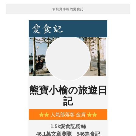
🧚熊寶小榆的愛食記