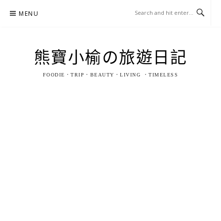
Skip
MENU
to
content
熊寶小榆の旅遊日記
FOODIE．TRIP．BEAUTY．LIVING ．TIMELESS