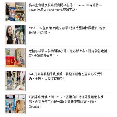
貓咪主食糧及貓咪餐食開箱心得，Summit10 森咪特 &
Pawta 波塔 & Food Studio寵湯工坊。
YBARRA 益百萊 西班牙原裝 特級冷壓初榨橄欖油! 輕食
雞肉沙拉料理。
老協珍袋裝人蔘精開箱心得，輕巧新上市，隨身袋著走補
氣! 全聯販售優惠中。
Arla丹麥無乳糖牛乳推薦，乳糖不耐者也能安心享受牛
奶，全聯、大潤發買得到!
飛買家中港澳上網SIM卡，香港自由行海外旅遊網卡推
薦，內文含使用心得分享(免翻牆使用LINE、FB、
Google)。