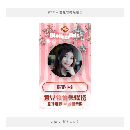
🧚2020 意見領袖榮耀榜
熊寶小榆
🔎燒ㄟ~新上架文章