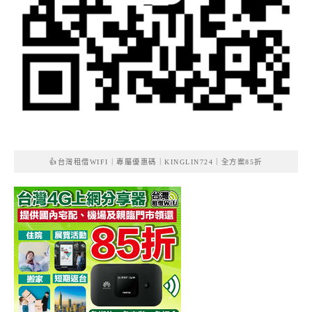
👍台灣租借WIFI｜專屬優惠碼｜KINGLIN724｜全方案85折