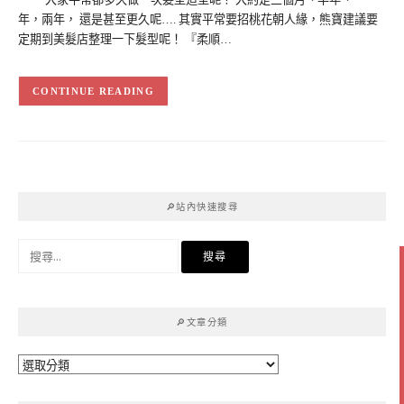
年，兩年， 還是甚至更久呢…. 其實平常要招桃花朝人緣，熊寶建議要
定期到美髮店整理一下髮型呢！ 『柔順…
CONTINUE READING
🔎站內快速搜尋
搜
尋
關
鍵
🔎文章分類
字:
🔎
文
章