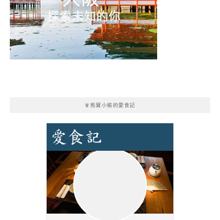
🧚熊寶小榆的愛食記