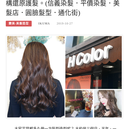
構還原護髮。(信義染髮．平價染髮．美
髮店．圓臉髮型．通化街)
變美-美髮造型
IKUMA
2019-10-27
大家平常都多久做一次髮型造型呢？ 大約是三個月、半年、一