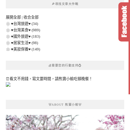
🔎尋找文章大作戰
分
類
展開全部
|
收合全部
♥台灣旅遊♥ (34)
♥台灣美食♥ (989)
♥國外旅遊♥ (183)
♥居家生活♥ (98)
♥美妝保養♥ (149)
💰需要您的行動支持💍
⏰看文不用錢，寫文要時間，請熊寶小榆吃頓晚餐！
🐻ABOUT 熊寶小榆🐻