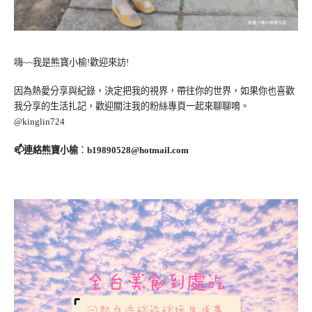
嗨~~我是熊寶小榆!歡迎來訪!
因為熱愛分享與紀錄，決定把我的視界，帶往你的世界，如果你也喜歡
我分享的生活扎記，歡迎關注我的粉絲專頁一起來聊聊唷。
@kinglin724
📫連絡熊寶小榆
：
b19890528@hotmail.com