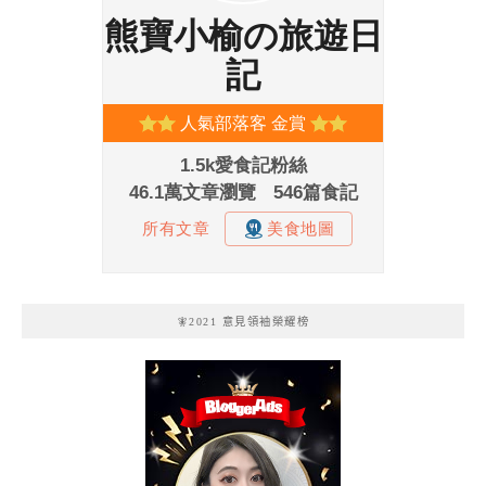
🧚2021 意見領袖榮耀榜