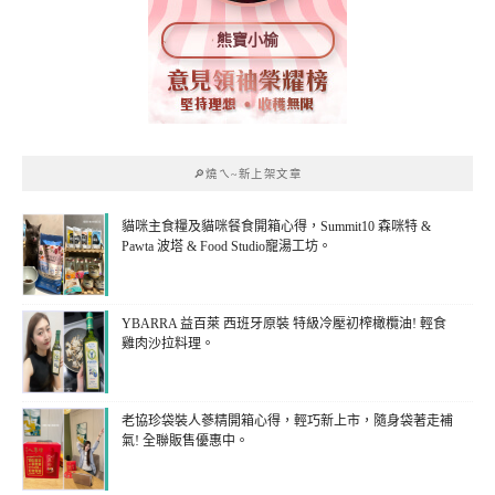
熊寶小榆
🔎燒ㄟ~新上架文章
貓咪主食糧及貓咪餐食開箱心得，Summit10 森咪特 &
Pawta 波塔 & Food Studio寵湯工坊。
YBARRA 益百萊 西班牙原裝 特級冷壓初榨橄欖油! 輕食
雞肉沙拉料理。
老協珍袋裝人蔘精開箱心得，輕巧新上市，隨身袋著走補
氣! 全聯販售優惠中。