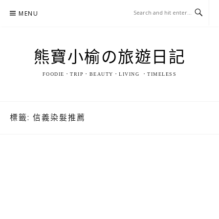
Skip
MENU
to
content
熊寶小榆の旅遊日記
FOODIE．TRIP．BEAUTY．LIVING ．TIMELESS
標籤:
信義染髮推薦