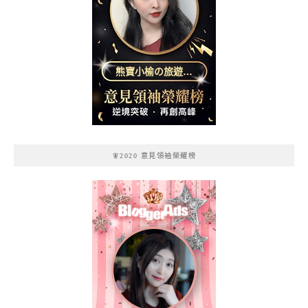
熊寶小榆の旅遊日
記
🧚2020 意見領袖榮耀榜