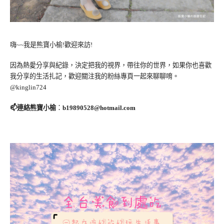
嗨~~我是熊寶小榆!歡迎來訪!
因為熱愛分享與紀錄，決定把我的視界，帶往你的世界，如果你也喜歡
我分享的生活扎記，歡迎關注我的粉絲專頁一起來聊聊唷。
@kinglin724
📫連絡熊寶小榆
：
b19890528@hotmail.com