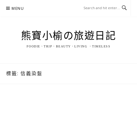
Skip
MENU
to
content
熊寶小榆の旅遊日記
FOODIE．TRIP．BEAUTY．LIVING ．TIMELESS
標籤:
信義染髮