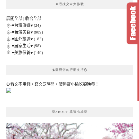
🔎尋找文章大作戰
分
類
展開全部
|
收合全部
♥台灣旅遊♥ (34)
♥台灣美食♥ (989)
♥國外旅遊♥ (183)
♥居家生活♥ (98)
♥美妝保養♥ (149)
💰需要您的行動支持💍
⏰看文不用錢，寫文要時間，請熊寶小榆吃頓晚餐！
🐻ABOUT 熊寶小榆🐻