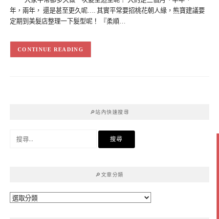
年，兩年， 還是甚至更久呢…. 其實平常要招桃花朝人緣，熊寶建議要
定期到美髮店整理一下髮型呢！ 『柔順…
CONTINUE READING
🔎站內快速搜尋
搜
尋
關
鍵
🔎文章分類
字:
🔎
文
章