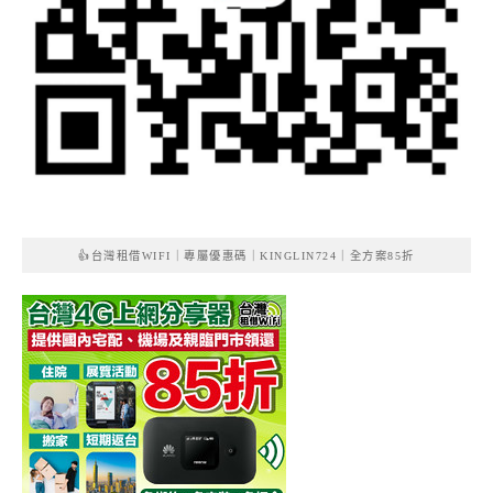
👍台灣租借WIFI｜專屬優惠碼｜KINGLIN724｜全方案85折