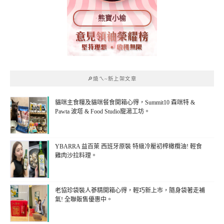
熊寶小榆
🔎燒ㄟ~新上架文章
貓咪主食糧及貓咪餐食開箱心得，Summit10 森咪特 &
Pawta 波塔 & Food Studio寵湯工坊。
YBARRA 益百萊 西班牙原裝 特級冷壓初榨橄欖油! 輕食
雞肉沙拉料理。
老協珍袋裝人蔘精開箱心得，輕巧新上市，隨身袋著走補
氣! 全聯販售優惠中。