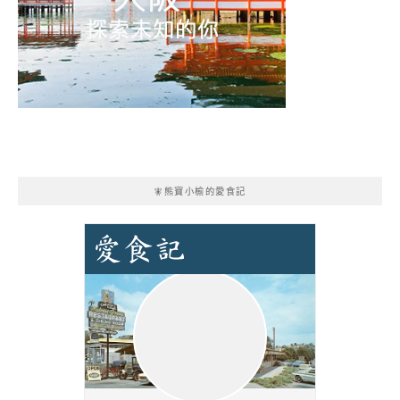
🧚熊寶小榆的愛食記