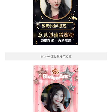
熊寶小榆の旅遊日
記
🧚2020 意見領袖榮耀榜