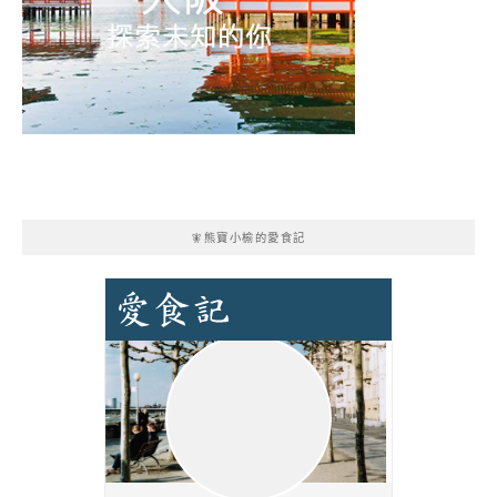
🧚熊寶小榆的愛食記