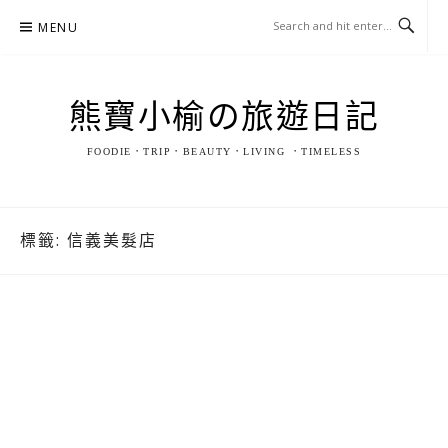
Skip
MENU
to
content
熊寶小榆の旅遊日記
FOODIE．TRIP．BEAUTY．LIVING ．TIMELESS
標籤:
信義美髮店