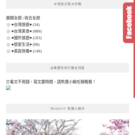
🔎尋找文章大作戰
分
類
展開全部
|
收合全部
♥台灣旅遊♥ (34)
♥台灣美食♥ (989)
♥國外旅遊♥ (183)
♥居家生活♥ (98)
♥美妝保養♥ (149)
💰需要您的行動支持💍
⏰看文不用錢，寫文要時間，請熊寶小榆吃頓晚餐！
🐻ABOUT 熊寶小榆🐻