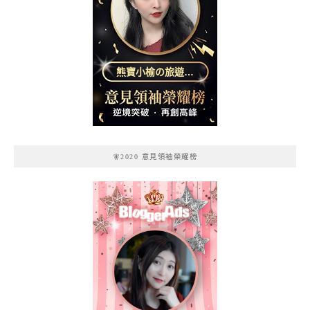
熊寶小榆の旅遊日
記
🧚2020 意見領袖榮耀榜