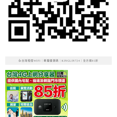
👍台灣租借WIFI｜專屬優惠碼｜KINGLIN724｜全方案85折