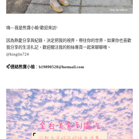
嗨~~我是熊寶小榆!歡迎來訪!
因為熱愛分享與紀錄，決定把我的視界，帶往你的世界，如果你也喜歡
我分享的生活扎記，歡迎關注我的粉絲專頁一起來聊聊唷。
@kinglin724
📫連絡熊寶小榆
：
b19890528@hotmail.com