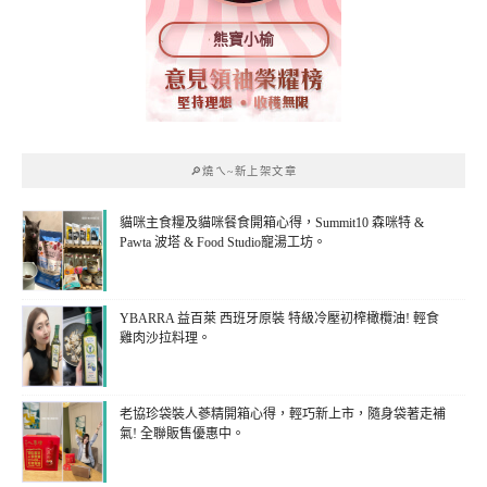
熊寶小榆
🔎燒ㄟ~新上架文章
貓咪主食糧及貓咪餐食開箱心得，Summit10 森咪特 &
Pawta 波塔 & Food Studio寵湯工坊。
YBARRA 益百萊 西班牙原裝 特級冷壓初榨橄欖油! 輕食
雞肉沙拉料理。
老協珍袋裝人蔘精開箱心得，輕巧新上市，隨身袋著走補
氣! 全聯販售優惠中。