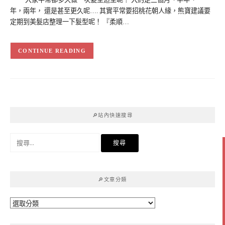
年，兩年， 還是甚至更久呢…. 其實平常要招桃花朝人緣，熊寶建議要
定期到美髮店整理一下髮型呢！ 『柔順…
CONTINUE READING
🔎站內快速搜尋
搜
尋
關
鍵
🔎文章分類
字:
🔎
文
章