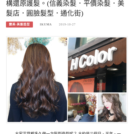
構還原護髮。(信義染髮．平價染髮．美
髮店．圓臉髮型．通化街)
變美-美髮造型
IKUMA
2019-10-27
大家平常都多久做一次髮型造型呢？ 大約是三個月、半年、一