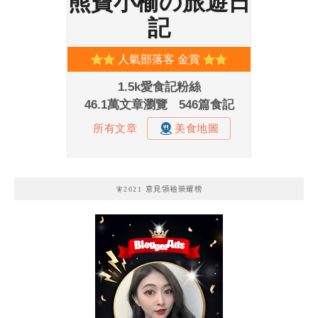
🧚2021 意見領袖榮耀榜