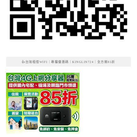
👍台灣租借WIFI｜專屬優惠碼｜KINGLIN724｜全方案85折