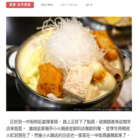
美食-台中美食
IKUMA
2017-04-01
0
正好到一中街附近處理事情， 路上正好下了點雨，就順路進來這間夯
店來逛逛。 據說這家偈亭小火鍋是從飲料店做起的喔， 從學生時期就
火紅到現在了，然後小火鍋店的分店也一家家在一中街周邊開起來了，