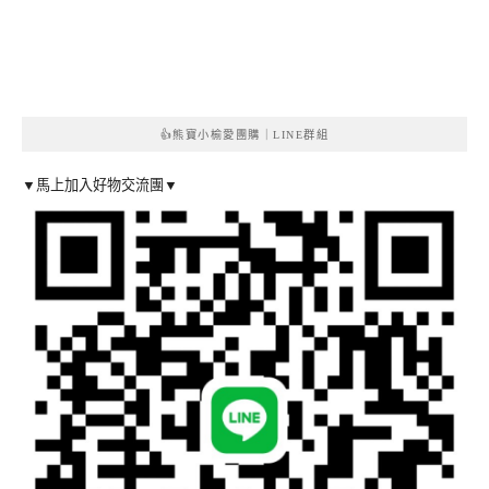
👍熊寶小榆愛團購｜LINE群組
▼馬上加入好物交流團▼