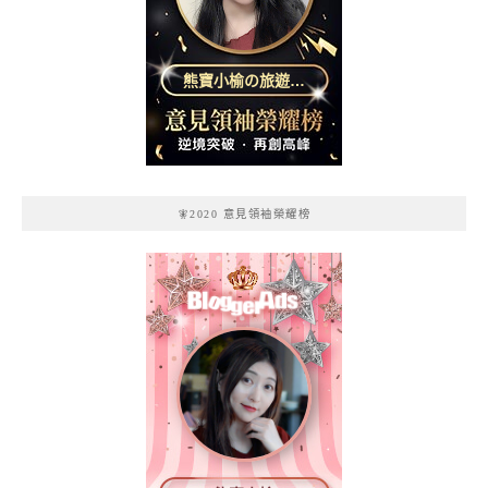
熊寶小榆の旅遊日
記
🧚2020 意見領袖榮耀榜