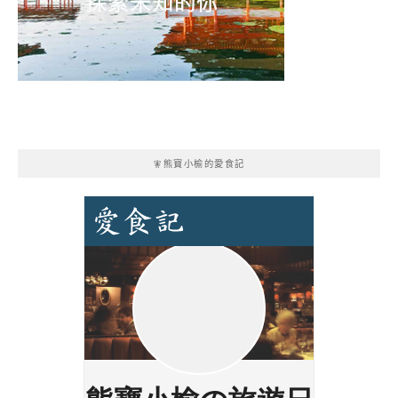
🧚熊寶小榆的愛食記