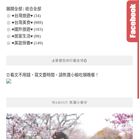
類
展開全部
|
收合全部
♥台灣旅遊♥ (34)
♥台灣美食♥ (989)
♥國外旅遊♥ (183)
♥居家生活♥ (98)
♥美妝保養♥ (149)
💰需要您的行動支持💍
⏰看文不用錢，寫文要時間，請熊寶小榆吃頓晚餐！
🐻ABOUT 熊寶小榆🐻