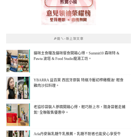
熊寶小榆
🔎燒ㄟ~新上架文章
貓咪主食糧及貓咪餐食開箱心得，Summit10 森咪特 &
Pawta 波塔 & Food Studio寵湯工坊。
YBARRA 益百萊 西班牙原裝 特級冷壓初榨橄欖油! 輕食
雞肉沙拉料理。
老協珍袋裝人蔘精開箱心得，輕巧新上市，隨身袋著走補
氣! 全聯販售優惠中。
Arla丹麥無乳糖牛乳推薦，乳糖不耐者也能安心享受牛