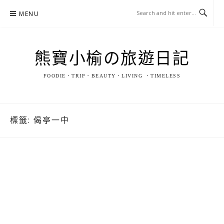
Skip
MENU
to
content
熊寶小榆の旅遊日記
FOODIE．TRIP．BEAUTY．LIVING ．TIMELESS
標籤:
偈亭一中