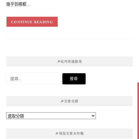
幾乎到哪都…
CONTINUE READING
🔎站內快速搜尋
搜
尋
關
鍵
🔎文章分類
字:
🔎
文
章
🔎尋找文章大作戰
分