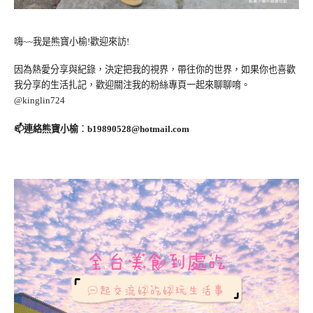
嗨~~我是熊寶小榆!歡迎來訪!
因為熱愛分享與紀錄，決定把我的視界，帶往你的世界，如果你也喜歡
我分享的生活扎記，歡迎關注我的粉絲專頁一起來聊聊唷。
@kinglin724
📫連絡熊寶小榆
：
b19890528@hotmail.com