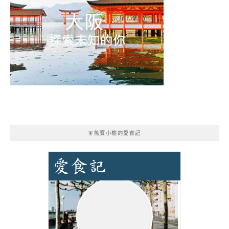
🧚熊寶小榆的愛食記