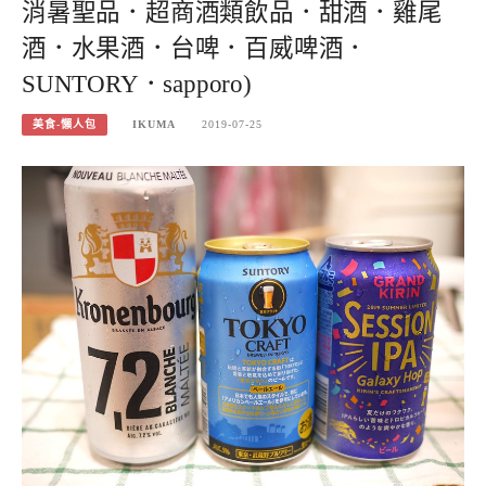
消暑聖品．超商酒類飲品．甜酒．雞尾
酒．水果酒．台啤．百威啤酒．
SUNTORY．sapporo)
美食-懶人包
IKUMA
2019-07-25