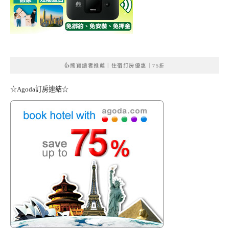
👍熊寶讀者推薦｜住宿訂房優惠｜75折
☆Agoda訂房連結☆