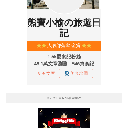
🧚2021 意見領袖榮耀榜