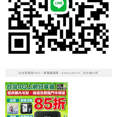
👍台灣租借WIFI｜專屬優惠碼｜KINGLIN724｜全方案85折