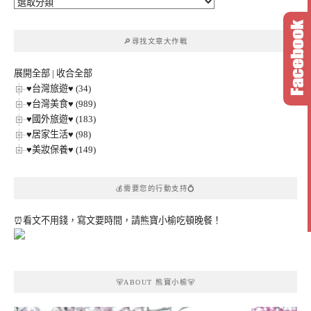
🔎
文
章
🔎尋找文章大作戰
分
類
展開全部
|
收合全部
♥台灣旅遊♥ (34)
♥台灣美食♥ (989)
♥國外旅遊♥ (183)
♥居家生活♥ (98)
♥美妝保養♥ (149)
💰需要您的行動支持💍
⏰看文不用錢，寫文要時間，請熊寶小榆吃頓晚餐！
🐻ABOUT 熊寶小榆🐻