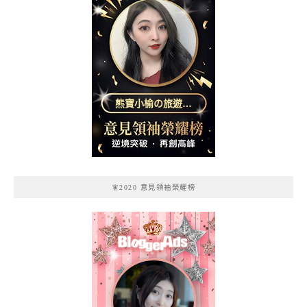
熊寶小榆の旅遊日
記
🧚2020 意見領袖榮耀榜