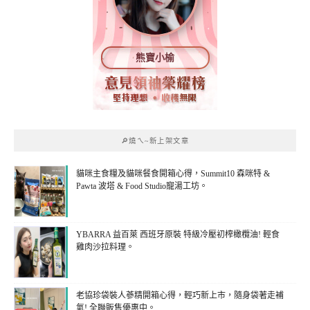
熊寶小榆
🔎燒ㄟ~新上架文章
貓咪主食糧及貓咪餐食開箱心得，Summit10 森咪特 &
Pawta 波塔 & Food Studio寵湯工坊。
YBARRA 益百萊 西班牙原裝 特級冷壓初榨橄欖油! 輕食
雞肉沙拉料理。
老協珍袋裝人蔘精開箱心得，輕巧新上市，隨身袋著走補
氣! 全聯販售優惠中。