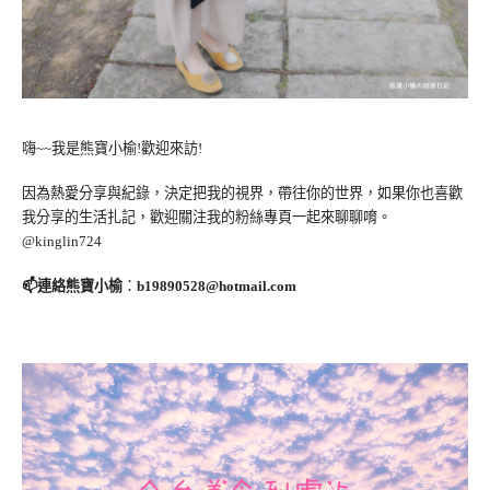
嗨~~我是熊寶小榆!歡迎來訪!
因為熱愛分享與紀錄，決定把我的視界，帶往你的世界，如果你也喜歡
我分享的生活扎記，歡迎關注我的粉絲專頁一起來聊聊唷。
@kinglin724
📫連絡熊寶小榆
：
b19890528@hotmail.com