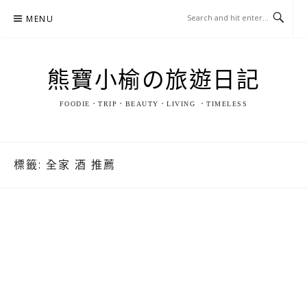
Skip
MENU
to
content
熊寶小榆の旅遊日記
FOODIE．TRIP．BEAUTY．LIVING ．TIMELESS
標籤:
全家 酒 推薦