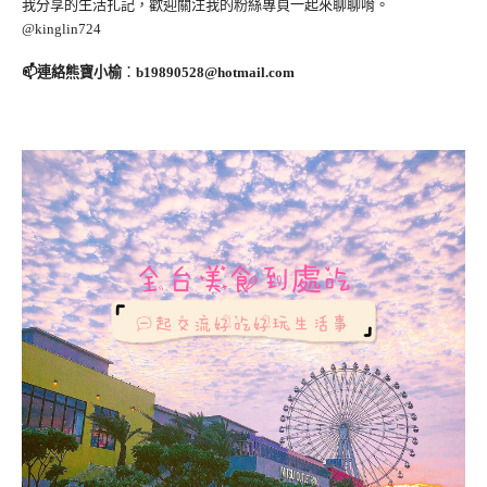
我分享的生活扎記，歡迎關注我的粉絲專頁一起來聊聊唷。
@kinglin724
📫連絡熊寶小榆
：
b19890528@hotmail.com