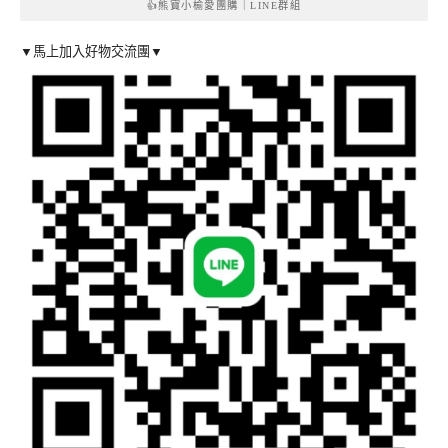
👍熊寶小榆愛團購｜LINE群組
▼馬上加入好物交流團▼