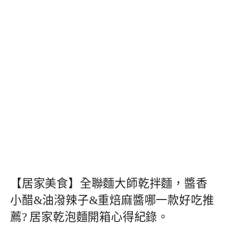
【居家美食】全聯麵大師乾拌麵，醬香
小醋&油潑辣子&重焙麻醬哪一款好吃推
薦? 居家乾泡麵開箱心得紀錄。