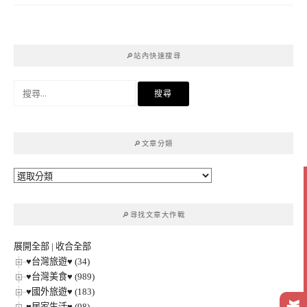
🔎站內快速搜尋
搜
尋
關
鍵
🔎文章分類
字:
🔎
文
章
🔎尋找文章大作戰
分
類
展開全部
|
收合全部
♥台灣旅遊♥ (34)
♥台灣美食♥ (989)
♥國外旅遊♥ (183)
♥居家生活♥ (98)