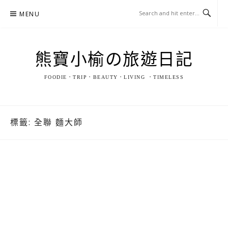
Skip
MENU
to
content
熊寶小榆の旅遊日記
FOODIE．TRIP．BEAUTY．LIVING ．TIMELESS
標籤:
全聯 麵大師