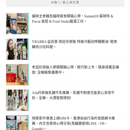
🔎燒ㄟ~新上架文章
貓咪主食糧及貓咪餐食開箱心得，Summit10 森咪特 &
Pawta 波塔 & Food Studio寵湯工坊。
YBARRA 益百萊 西班牙原裝 特級冷壓初榨橄欖油! 輕食
雞肉沙拉料理。
老協珍袋裝人蔘精開箱心得，輕巧新上市，隨身袋著走補
氣! 全聯販售優惠中。
Arla丹麥無乳糖牛乳推薦，乳糖不耐者也能安心享受牛
奶，全聯、大潤發買得到!
飛買家中港澳上網SIM卡，香港自由行海外旅遊網卡推
薦，內文含使用心得分享(免翻牆使用LINE、FB、
Google)。