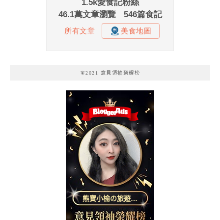
🧚2021 意見領袖榮耀榜
熊寶小榆の旅遊日
記