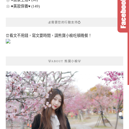
♥美妝保養♥ (149)
💰需要您的行動支持💍
⏰看文不用錢，寫文要時間，請熊寶小榆吃頓晚餐！
🐻ABOUT 熊寶小榆🐻