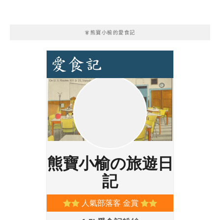
🧚熊寶小榆的愛食記