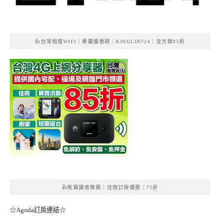
👍台灣租借WIFI｜專屬優惠碼｜KINGLIN724｜全方案85折
👍熊寶讀者推薦｜住宿訂房優惠｜75折
☆Agoda訂房連結☆