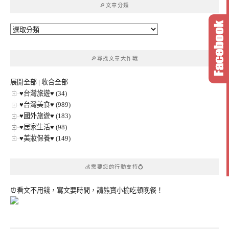
🔎文章分類
字:
🔎
文
章
🔎尋找文章大作戰
分
類
展開全部
|
收合全部
♥台灣旅遊♥ (34)
♥台灣美食♥ (989)
♥國外旅遊♥ (183)
♥居家生活♥ (98)
♥美妝保養♥ (149)
💰需要您的行動支持💍
⏰看文不用錢，寫文要時間，請熊寶小榆吃頓晚餐！