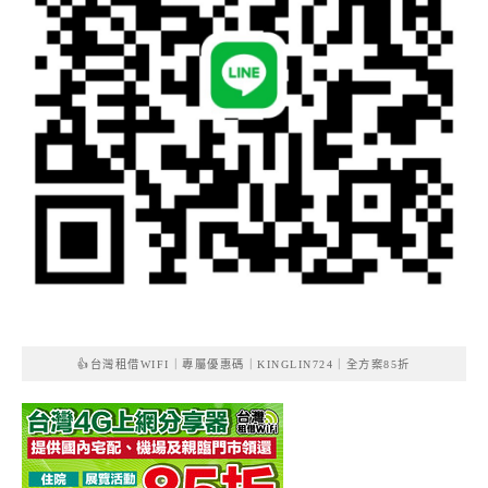
👍台灣租借WIFI｜專屬優惠碼｜KINGLIN724｜全方案85折