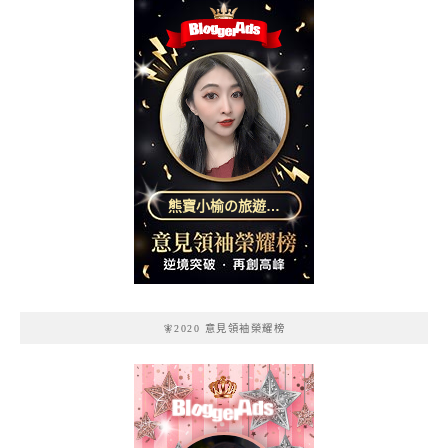
熊寶小榆の旅遊日
記
🧚2020 意見領袖榮耀榜