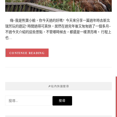
嗨~我是熊寶小榆，你今天過的好嗎? 今天來分享一篇過年時去新北
瑞芳玩的遊記! 時間過得可真快，居然在過完年後又匆匆過了一個多月~
不過今天介紹的這些景點，不管哪時候去，都還是一樣漂亮唷。 行程上
也…
CONTINUE READING
🔎站內快速搜尋
搜
尋
關
鍵