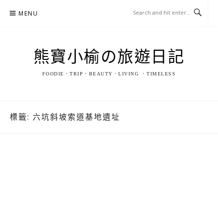
Skip
MENU
to
content
熊寶小榆の旅遊日記
FOODIE．TRIP．BEAUTY．LIVING ．TIMELESS
標籤:
六坑斜坡索道基地遺址