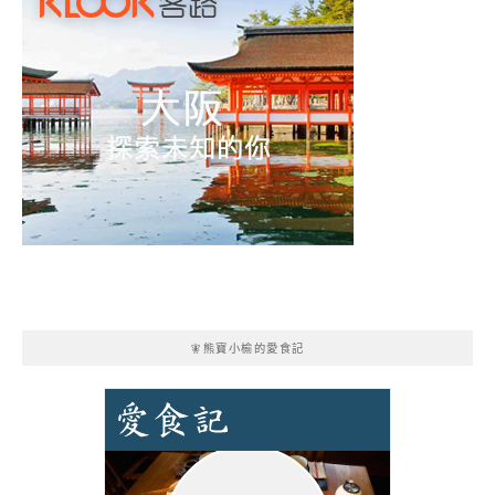
🧚熊寶小榆的愛食記