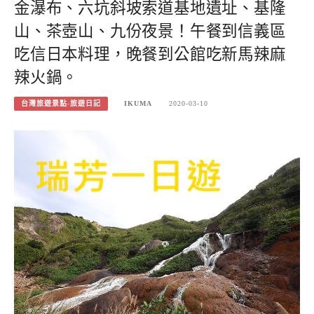
金瀑布、六坑斜坡索道基地遺址、基隆
山、茶壺山、九份夜景！午餐到信義區
吃信日本料理，晚餐到公館吃新馬辣麻
辣火鍋。
台灣旅遊景點-旅遊日記
IKUMA
2020-03-10