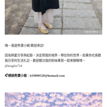
嗨~~我是熊寶小榆!歡迎來訪!
因為熱愛分享與紀錄，決定把我的視界，帶往你的世界，如果你也喜歡
我分享的生活扎記，歡迎關注我的粉絲專頁一起來聊聊唷。
@kinglin724
📫連絡熊寶小榆
：
b19890528@hotmail.com