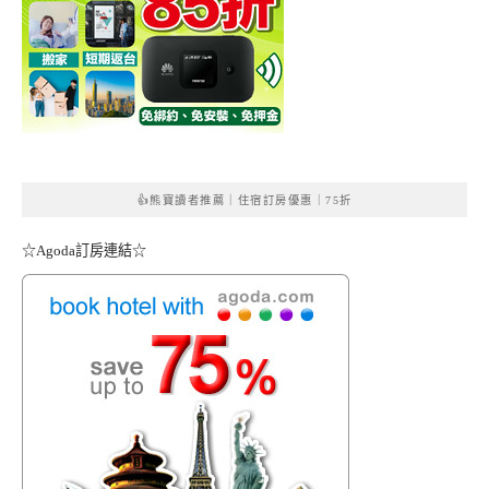
👍熊寶讀者推薦｜住宿訂房優惠｜75折
☆Agoda訂房連結☆