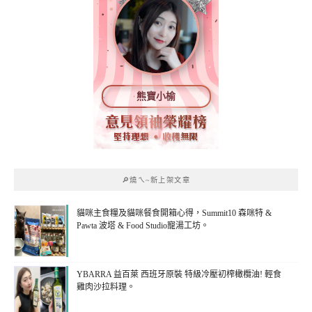
熊寶小榆
🔎燒ㄟ~新上架文章
貓咪主食糧及貓咪餐食開箱心得，Summit10 森咪特 &
Pawta 波塔 & Food Studio寵湯工坊。
YBARRA 益百萊 西班牙原裝 特級冷壓初榨橄欖油! 輕食
雞肉沙拉料理。