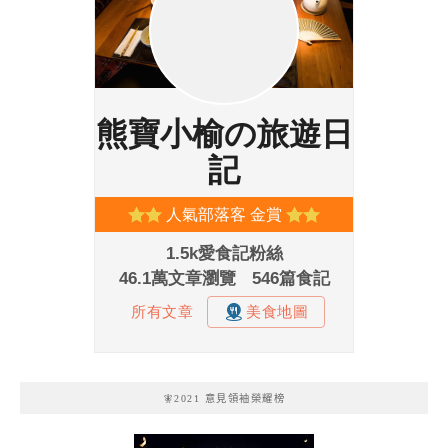
🧚2021 意見領袖榮耀榜