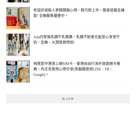
老協珍袋裝人蔘精開箱心得，輕巧新上市，隨身袋著走補
氣! 全聯販售優惠中。
Arla丹麥無乳糖牛乳推薦，乳糖不耐者也能安心享受牛
奶，全聯、大潤發買得到!
飛買家中港澳上網SIM卡，香港自由行海外旅遊網卡推
薦，內文含使用心得分享(免翻牆使用LINE、FB、
Google)。
🌺AD🌺