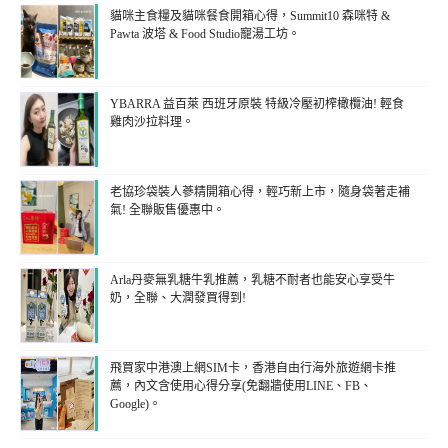
貓咪主食糧及貓咪餐食開箱心得，Summit10 森咪特 &
Pawta 波塔 & Food Studio寵湯工坊。
YBARRA 益百萊 西班牙原裝 特級冷壓初榨橄欖油! 輕食
雞肉沙拉料理。
老協珍袋裝人蔘精開箱心得，輕巧新上市，隨身袋著走補
氣! 全聯販售優惠中。
Arla丹麥無乳糖牛乳推薦，乳糖不耐者也能安心享受牛
奶，全聯、大潤發買得到!
飛買家中港澳上網SIM卡，香港自由行海外旅遊網卡推
薦，內文含使用心得分享(免翻牆使用LINE、FB、
Google)。