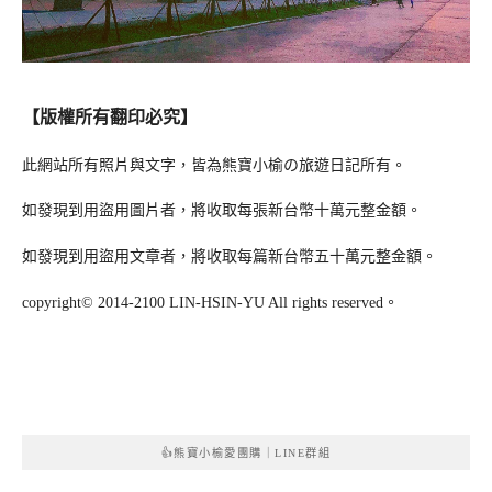
【版權所有翻印必究】
此網站所有照片與文字，皆為熊寶小榆の旅遊日記所有。
如發現到用盜用圖片者，將收取每張新台幣十萬元整金額。
如發現到用盜用文章者，將收取每篇新台幣五十萬元整金額。
copyright© 2014-2100 LIN-HSIN-YU All rights reserved。
👍熊寶小榆愛團購｜LINE群組