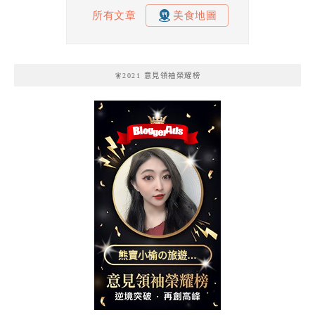
🧚2021 意見領袖榮耀榜
熊寶小榆の旅遊日
記