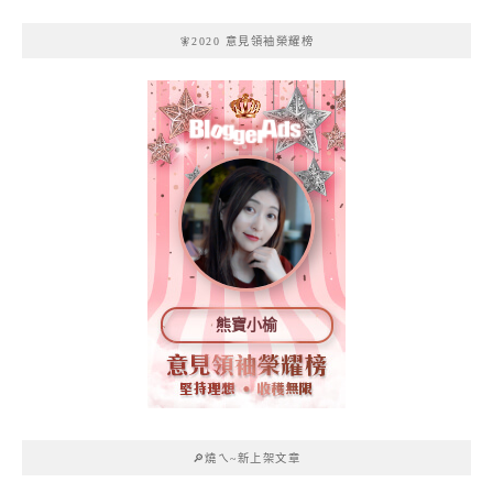
🧚2020 意見領袖榮耀榜
熊寶小榆
🔎燒ㄟ~新上架文章