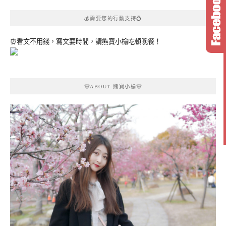
💰需要您的行動支持💍
⏰看文不用錢，寫文要時間，請熊寶小榆吃頓晚餐！
🐻ABOUT 熊寶小榆🐻