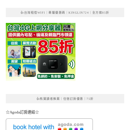
👍台灣租借WIFI｜專屬優惠碼｜KINGLIN724｜全方案85折
👍熊寶讀者推薦｜住宿訂房優惠｜75折
☆Agoda訂房連結☆