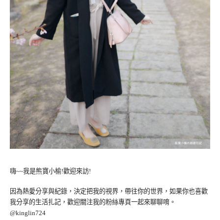
嗨~~我是熊寶小榆!歡迎來訪!
因為熱愛分享與紀錄，決定把我的視界，帶往你的世界，如果你也喜歡
我分享的生活扎記，歡迎關注我的粉絲專頁一起來聊聊唷。
@kinglin724