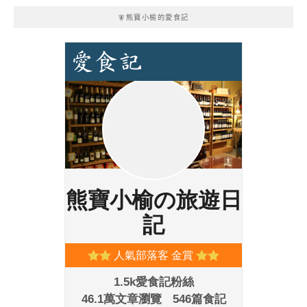
🧚熊寶小榆的愛食記