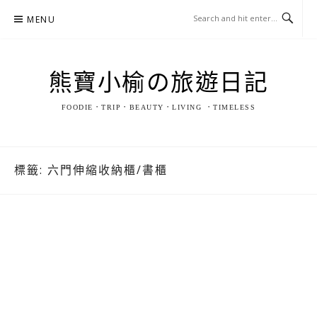
Skip
MENU
to
content
熊寶小榆の旅遊日記
FOODIE．TRIP．BEAUTY．LIVING ．TIMELESS
標籤:
六門伸縮收納櫃/書櫃