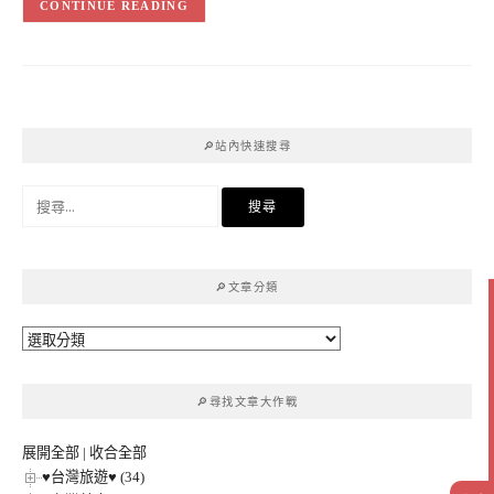
CONTINUE READING
🔎站內快速搜尋
搜
尋
關
鍵
🔎文章分類
字:
🔎
文
章
🔎尋找文章大作戰
分
類
展開全部
|
收合全部
♥台灣旅遊♥ (34)