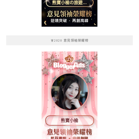
熊寶小榆の旅遊日
記
🧚2020 意見領袖榮耀榜
熊寶小榆