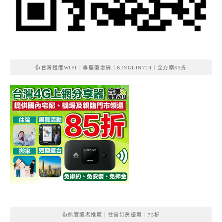
👍台灣租借WIFI｜專屬優惠碼｜KINGLIN724｜全方案85折
👍熊寶讀者推薦｜住宿訂房優惠｜75折