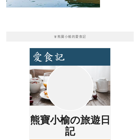
🧚熊寶小榆的愛食記