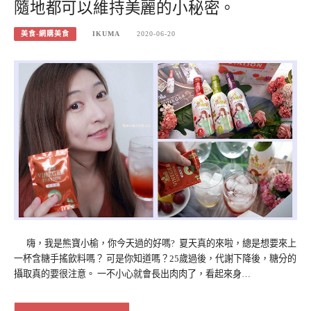
隨地都可以維持美麗的小秘密。
美食-網購美食
IKUMA
2020-06-20
嗨，我是熊寶小榆，你今天過的好嗎? 夏天​真的​​來啦，總是想要來上
一杯含糖手搖飲料嗎？ 可是你知道嗎？25歲過後，代謝下降後，糖分的
攝取真的要很注意。 一不小心就會長出肉肉了，看起來身…