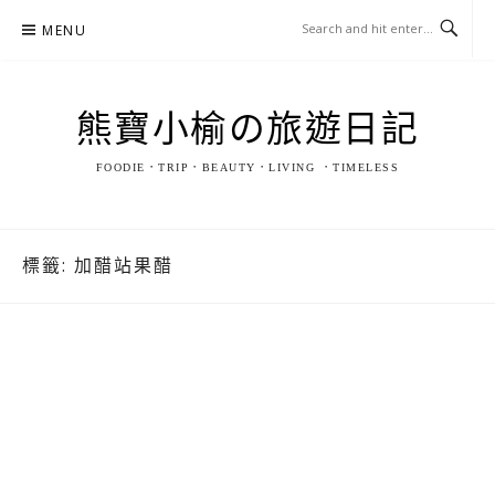
Skip
MENU
to
content
熊寶小榆の旅遊日記
FOODIE．TRIP．BEAUTY．LIVING ．TIMELESS
標籤:
加醋站果醋