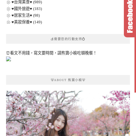
♥台灣美食♥ (989)
♥國外旅遊♥ (183)
♥居家生活♥ (98)
♥美妝保養♥ (149)
💰需要您的行動支持💍
⏰看文不用錢，寫文要時間，請熊寶小榆吃頓晚餐！
🐻ABOUT 熊寶小榆🐻