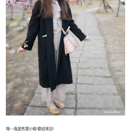
嗨~~我是熊寶小榆!歡迎來訪!