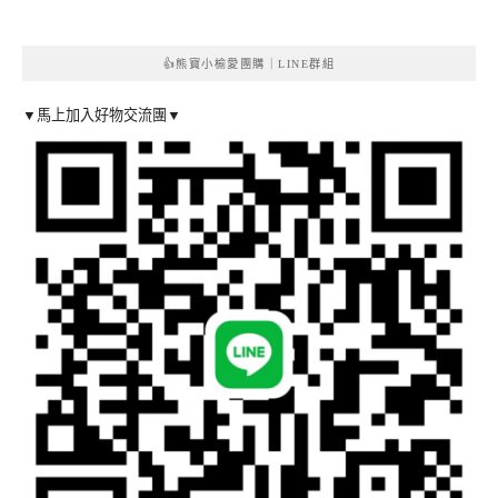
👍熊寶小榆愛團購｜LINE群組
▼馬上加入好物交流團▼