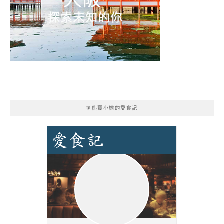
🧚熊寶小榆的愛食記