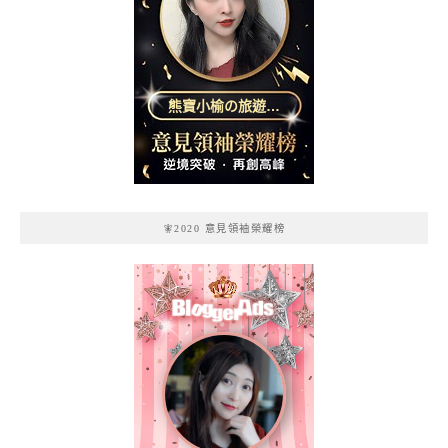
熊寶小榆の旅遊日
記
🧚2020 意見領袖榮耀榜