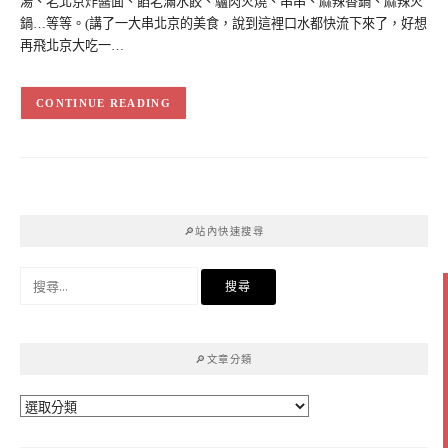
湯、老北京炸醬面、餡老滿水餃、驢肉火燒、串串、麻辣香鍋、麻辣火
鍋…等等。(講了一大串北京的美食，說到這裡口水都快流下來了，好想
再飛北京大吃一…
CONTINUE READING
🔎站內快速搜尋
搜
尋
關
鍵
🔎文章分類
字:
🔎
文