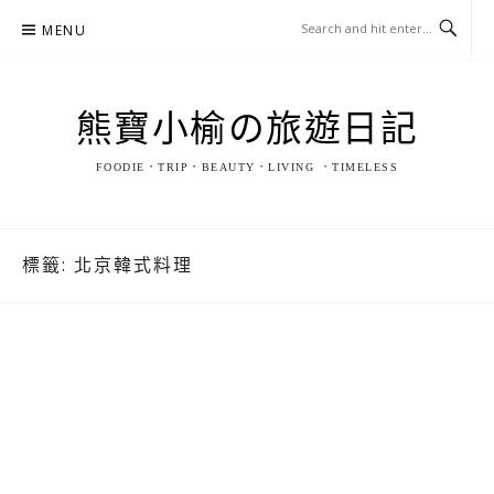
Skip
MENU
to
content
熊寶小榆の旅遊日記
FOODIE．TRIP．BEAUTY．LIVING ．TIMELESS
標籤:
北京韓式料理