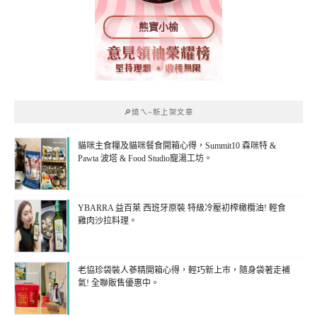
熊寶小榆
🔎燒ㄟ~新上架文章
貓咪主食糧及貓咪餐食開箱心得，Summit10 森咪特 &
Pawta 波塔 & Food Studio寵湯工坊。
YBARRA 益百萊 西班牙原裝 特級冷壓初榨橄欖油! 輕食
雞肉沙拉料理。
老協珍袋裝人蔘精開箱心得，輕巧新上市，隨身袋著走補
氣! 全聯販售優惠中。