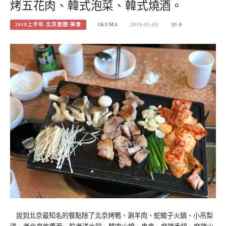
烤五花肉、韓式泡菜、韓式燒酒。
2018上半年-北京旅遊/美食
IKUMA
2019-01-03
0
說到北京最知名的餐點除了北京烤鴨、涮羊肉、蛇蠍子火鍋、小吊梨