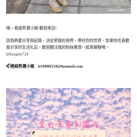
嗨~~我是熊寶小榆!歡迎來訪!
因為熱愛分享與紀錄，決定把我的視界，帶往你的世界，如果你也喜歡
我分享的生活扎記，歡迎關注我的粉絲專頁一起來聊聊唷。
@kinglin724
📫連絡熊寶小榆
：
b19890528@hotmail.com