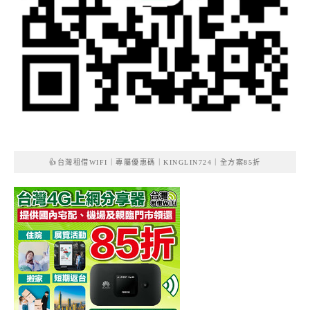
👍台灣租借WIFI｜專屬優惠碼｜KINGLIN724｜全方案85折