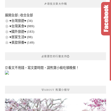
章
🔎尋找文章大作戰
分
類
展開全部
|
收合全部
♥台灣旅遊♥ (34)
♥台灣美食♥ (989)
♥國外旅遊♥ (183)
♥居家生活♥ (98)
♥美妝保養♥ (149)
💰需要您的行動支持💍
⏰看文不用錢，寫文要時間，請熊寶小榆吃頓晚餐！
🐻ABOUT 熊寶小榆🐻