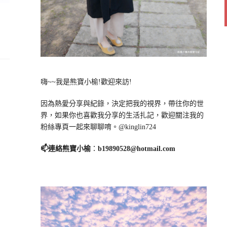
嗨~~我是熊寶小榆!歡迎來訪!
因為熱愛分享與紀錄，決定把我的視界，帶往你的世
界，如果你也喜歡我分享的生活扎記，歡迎關注我的
粉絲專頁一起來聊聊唷。@kinglin724
📫連絡熊寶小榆
：
b19890528@hotmail.com