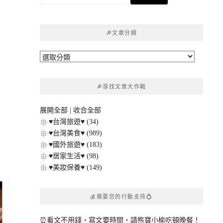
尋
關
鍵
🔎文章分類
字:
🔎
文
章
🔎尋找文章大作戰
分
類
展開全部
|
收合全部
♥台灣旅遊♥ (34)
♥台灣美食♥ (989)
♥國外旅遊♥ (183)
♥居家生活♥ (98)
♥美妝保養♥ (149)
💰需要您的行動支持💍
⏰看文不用錢，寫文要時間，請熊寶小榆吃頓晚餐！