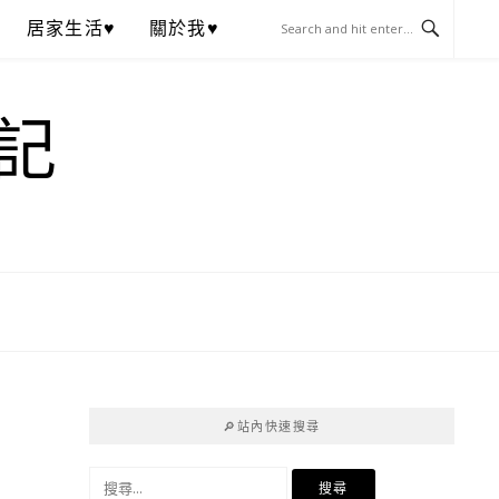
居家生活♥
關於我♥
記
🔎站內快速搜尋
搜