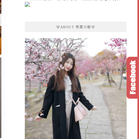
🐻ABOUT 熊寶小榆🐻