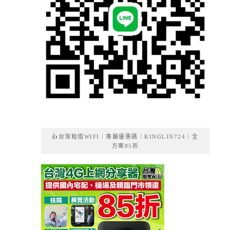
👍台灣租借WIFI｜專屬優惠碼｜KINGLIN724｜全
方案85折