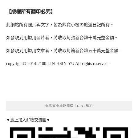
【版權所有翻印必究】
此網站所有照片與文字，皆為熊寶小榆の旅遊日記所有。
如發現到用盜用圖片者，將收取每張新台幣十萬元整金額。
如發現到用盜用文章者，將收取每篇新台幣五十萬元整金額。
copyright© 2014-2100 LIN-HSIN-YU All rights reserved。
👍熊寶小榆愛團購｜LINE群組
▼馬上加入好物交流團▼