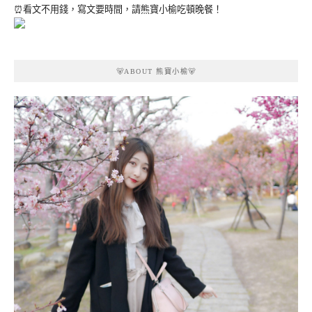
⏰看文不用錢，寫文要時間，請熊寶小榆吃頓晚餐！
🐻ABOUT 熊寶小榆🐻