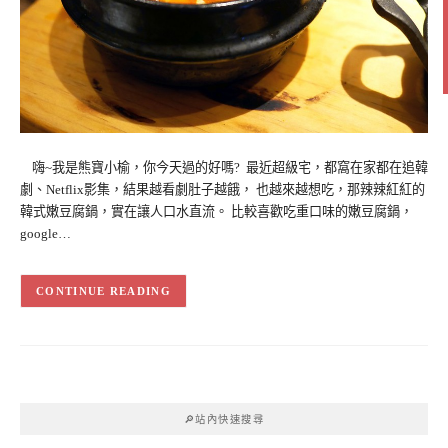
嗨~我是熊寶小榆，你今天過的好嗎? 最近超級宅，都窩在家都在追韓
劇、Netflix影集，結果越看劇肚子越餓， 也越來越想吃，那辣辣紅紅的
韓式嫩豆腐鍋，實在讓人口水直流。 比較喜歡吃重口味的嫩豆腐鍋，
google…
CONTINUE READING
🔎站內快速搜尋