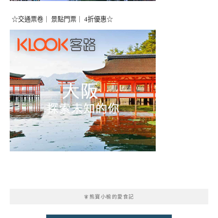
☆交通票卷｜ 景點門票｜ 4折優惠☆
🧚熊寶小榆的愛食記