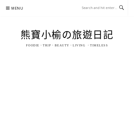
Skip
MENU
to
content
熊寶小榆の旅遊日記
FOODIE．TRIP．BEAUTY．LIVING ．TIMELESS