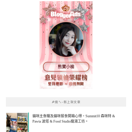
熊寶小榆
🔎燒ㄟ~新上架文章
貓咪主食糧及貓咪餐食開箱心得，Summit10 森咪特 &
Pawta 波塔 & Food Studio寵湯工坊。