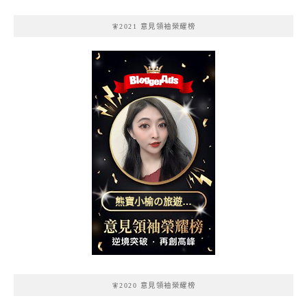
🧚2021 意見領袖榮耀榜
熊寶小榆の旅遊日
記
🧚2020 意見領袖榮耀榜