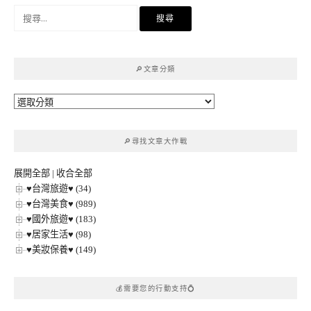
搜
尋
關
鍵
🔎文章分類
字:
🔎
文
章
🔎尋找文章大作戰
分
類
展開全部
|
收合全部
♥台灣旅遊♥ (34)
♥台灣美食♥ (989)
♥國外旅遊♥ (183)
♥居家生活♥ (98)
♥美妝保養♥ (149)
💰需要您的行動支持💍