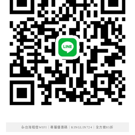
👍台灣租借WIFI｜專屬優惠碼｜KINGLIN724｜全方案85折