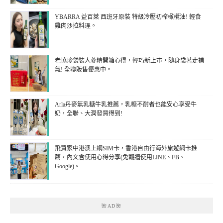
YBARRA 益百萊 西班牙原裝 特級冷壓初榨橄欖油! 輕食
雞肉沙拉料理。
老協珍袋裝人蔘精開箱心得，輕巧新上市，隨身袋著走補
氣! 全聯販售優惠中。
Arla丹麥無乳糖牛乳推薦，乳糖不耐者也能安心享受牛
奶，全聯、大潤發買得到!
飛買家中港澳上網SIM卡，香港自由行海外旅遊網卡推
薦，內文含使用心得分享(免翻牆使用LINE、FB、
Google)。
🌺AD🌺