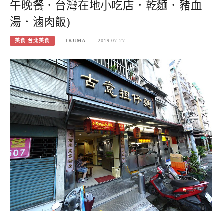
午晚餐．台灣在地小吃店．乾麵．豬血
湯．滷肉飯)
美食-台北美食
IKUMA
2019-07-27