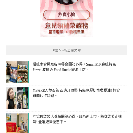
熊寶小榆
🔎燒ㄟ~新上架文章
貓咪主食糧及貓咪餐食開箱心得，Summit10 森咪特 &
Pawta 波塔 & Food Studio寵湯工坊。
YBARRA 益百萊 西班牙原裝 特級冷壓初榨橄欖油! 輕食
雞肉沙拉料理。
老協珍袋裝人蔘精開箱心得，輕巧新上市，隨身袋著走補
氣! 全聯販售優惠中。