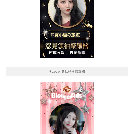
熊寶小榆の旅遊日
記
🧚2020 意見領袖榮耀榜