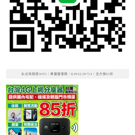
👍台灣租借WIFI｜專屬優惠碼｜KINGLIN724｜全方案85折