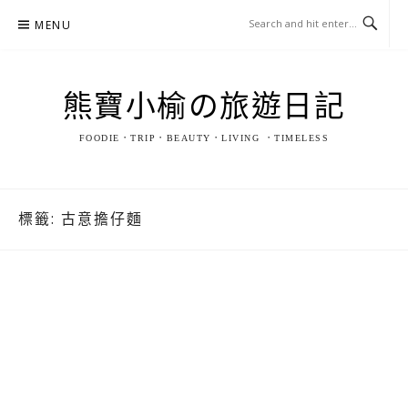
Skip
MENU
to
content
熊寶小榆の旅遊日記
FOODIE．TRIP．BEAUTY．LIVING ．TIMELESS
標籤:
古意擔仔麵