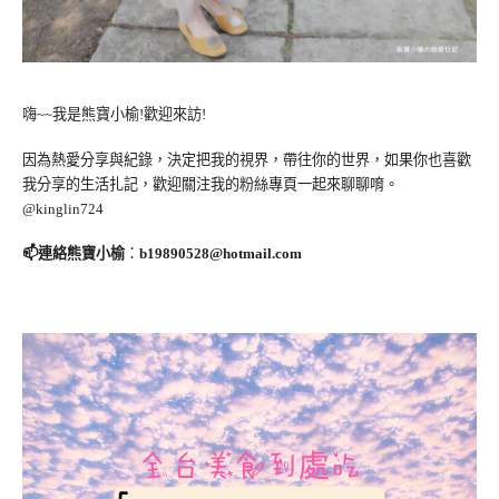
嗨~~我是熊寶小榆!歡迎來訪!
因為熱愛分享與紀錄，決定把我的視界，帶往你的世界，如果你也喜歡
我分享的生活扎記，歡迎關注我的粉絲專頁一起來聊聊唷。
@kinglin724
📫連絡熊寶小榆
：
b19890528@hotmail.com