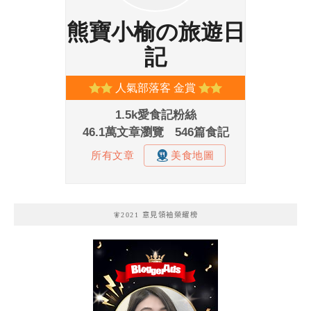
🧚2021 意見領袖榮耀榜