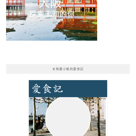
🧚熊寶小榆的愛食記