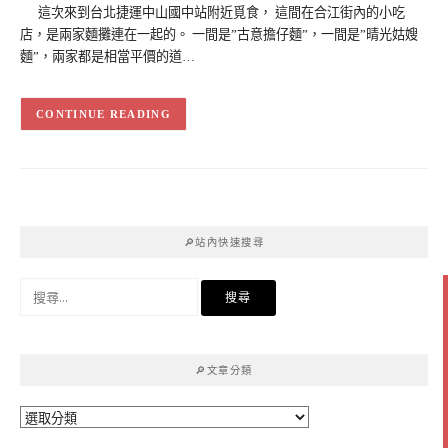
這次來到台北捷運中山國中站附近覓食， 這間在合江街內的小吃
店，是兩家麵攤連在一起的。 一間是”古意擔仔麵”，一間是”晴光姑嫂
麵”，兩家都是相當平價的道…
CONTINUE READING
🔎站內快速搜尋
搜
尋
關
鍵
🔎文章分類
字:
🔎
文