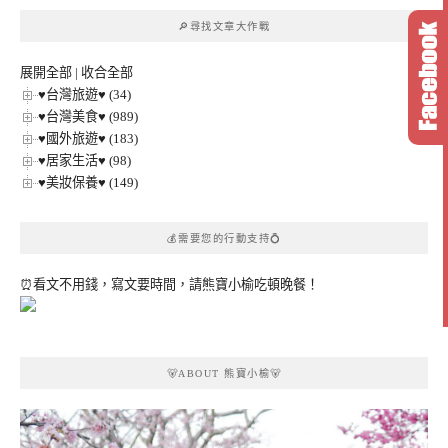
章
🔎尋找文章大作戰
分
類
展開全部
|
收合全部
♥台灣旅遊♥ (34)
♥台灣美食♥ (989)
♥國外旅遊♥ (183)
♥居家生活♥ (98)
♥美妝保養♥ (149)
💰需要您的行動支持💍
⏰看文不用錢，寫文要時間，請熊寶小榆吃頓晚餐！
🐻ABOUT 熊寶小榆🐻