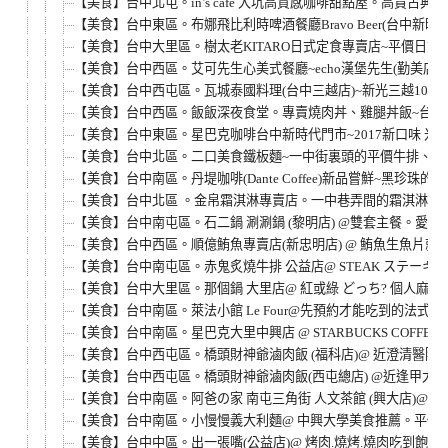
【美食】台中北屯。in’s cafe 大坑高質感咖啡甜點屋。高
【美食】台中東區。布娜飛比利時啤酒餐廳Bravo Beer(台中新時
【美食】台中大里區。樹太老KITARO日式定食專賣店~平價日
【美食】台中西區。艾可先生心美式餐廳~echo漢堡先生(勤美店)
【美食】台中西屯區。瓦城泰國料理(台中三越店)~新光三越10樓
【美食】台中西區。飯飯深夜食堂。專賣燒肉丼、雞腿丼飯~台中
【美食】台中東區。星巴克咖啡台中新時代門市~2017新口味 米
【美食】台中北區。二口美食鐵板麵~一中街裏頭的平價牛排、雞
【美食】台中南區。丹堤咖啡(Dante Coffee)新品嘗鮮~黑
【美食】台中北區 。金帛霜淇淋專賣店。一中巷弄間的霜淇淋鯛
【美食】台中南屯區。石二鍋 涮涮鍋 (黎明店) @雙套主餐。
【美食】台中西區。順億鮪魚專賣店(新忠明店) @ 鮪魚生魚片
【美食】台中南屯區。赤鬼炙燒牛排 公益店@ STEAK ステー
【美食】台中大里區。那個鍋 大里店@ 紅或綠 どっち? 個人
【美食】台中南區。萊法小館 Le Four@先預約才能吃到的法
【美食】台中南區。星巴克大里中興店 @ STARBUCKS COF
【美食】台中西屯區。橋頭財神爺滷肉飯 (福科店)@ 近澄清醫
【美食】台中西屯區。橋頭財神爺滷肉飯(西屯總店) @近逢甲大
【美食】台中南區。阿爸の家 南屯三角街 人文茶館 (興大店)@
【美食】台中南區。小慢慢義大利麵@ 中興大學美食推薦。平價義大
【美食】台中中區。出一張嘴(公益店)@ 烤肉.燒烤.燒肉吃到飽。平日中午$