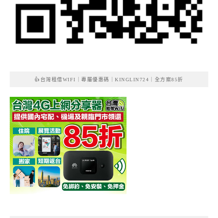
👍台灣租借WIFI｜專屬優惠碼｜KINGLIN724｜全方案85折