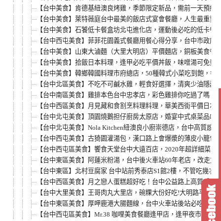
【台中美食】肯德基紐澳良烤雞，季節限定新品，需前一天預約
【台中美食】萊特薇庭台中最美的飯店式宴會餐廳，人生最重要
【台中美食】石饕低卡餐盒坊北屯進化店，運動後必吃的低卡餐推
【台中西屯美食】菲菲花園義式餐廳用餐心得分享，台中市政府
【台中美食】山東大滷麵（大里大明店）平價麵店，銅板美食午
【台中美食】拾飯日本料理，逢甲必吃平價丼飯，味噌湯可免費
【台中美食】韓鄉韓國料理市府總店，50種韓式小菜吃到飽，每
【台中北區美食】不吃不可鹹水雞，輕食好選擇，清爽少油隱藏
【台中南區美食】雞排本色台中忠孝店，彩色雞排你吃過了嗎？
【台中西區美食】月見藏和食割烹料理料理，華美西街平價日本
【台中北屯美食】頂園燒鵝担仔廚房太原店，婚宴中式桌菜品嚐
【台中北屯美食】Nola Kitchen紐澳良小廚崇德店，台中
【台中西屯美食】古猗園灌湯包，漢口路上會爆漿的薄皮小籠包
【台中西屯區美食】饗食天堂台中大遠百店，2020年超詳細菜單
【台中東區美食】阿蓮米粉湯，台中後火車站60年老店，改走文
【台中東區】北村豆腐家 台中站前秀泰店S1館2樓，不管吃幾
【台中西區美食】月之戀人蛋糕超好吃！台中公益路上高質感甜
【台中大里美食】王哥肉丸大里店，碗粿大份好吃!大明路平價午
【台中東區美食】厚呷鹿港大腸麵線，台中火車站後站必吃銅板
【台中西屯區美食】Mr.38 咖哩美食餐廳逢甲店，逢甲夜市必