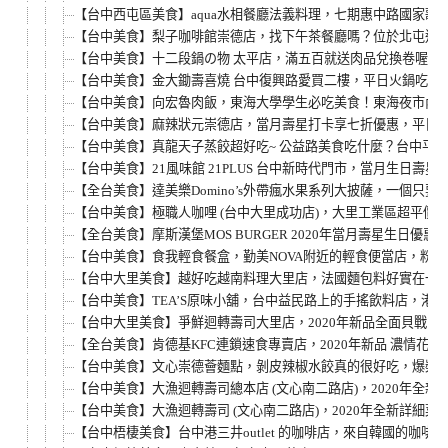
【台中西屯區美食】aqua水相餐廳法義料理，七期惠中路國家
【台中美食】梨子咖啡館崇德店，找下午茶餐廳嗎？位於北屯適
【台中美食】十二段鍋の物 太平店，滿五百就送肉品兌換卷喔！
【台中美食】金大鋤壽喜燒 台中復興路愛買二樓，平日火鍋吃到飽
【台中美食】向宏魯肉飯，東海大學學生必吃美食！東海夜市內
【台中美食】麻辣狀元崇德店，當月壽星打卡享七折優惠，平日見
【台中美食】真龍天子蒸餃超好吃~ 公益路美食吃什麼？台中平
【台中美食】21風味館 21PLUS 台中新時代門市，當月生日壽星
【全台美食】達美樂Domino’s外帶瘋水果系列大披薩，一個只
【台中美食】極職人咖哩 (台中大里成功店)，大里工業區超平價
【全台美食】摩斯漢堡MOS BURGER 2020年當月壽星生
【台中美食】食我輕食餐盒，勤美NOVA附近的輕食便當店，粉嫩
【台中大里美食】越好吃越南料理大里店，法國麵包料好實在一
【台中美食】TEA’S原味小舖，台中益民路上的手搖飲料店，港
【台中大里美食】爭鮮迴轉壽司大里店，2020年新品全面貝戰中
【全台美食】肯德基KFC連鎖速食專賣店，2020年新品 濃情花生
【台中美食】文心崇德薈麵點，剝皮辣椒水餃真的很好吃，爆漿
【台中美食】大漁迴轉壽司總本店 (文心南二路店)，2020年
【台中美食】大漁迴轉壽司 (文心南二路店)，2020年全新詳
【台中梧棲美食】台中港三井outlet 的咖啡店，來自韓國的咖啡伴