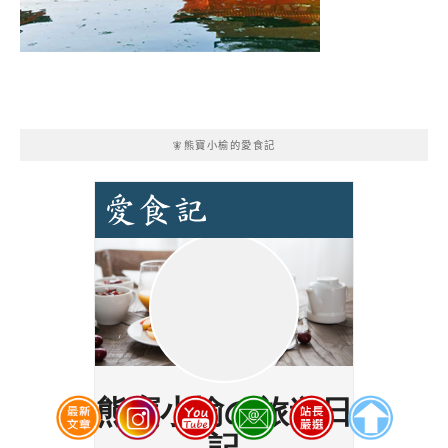
🧚熊寶小榆的愛食記