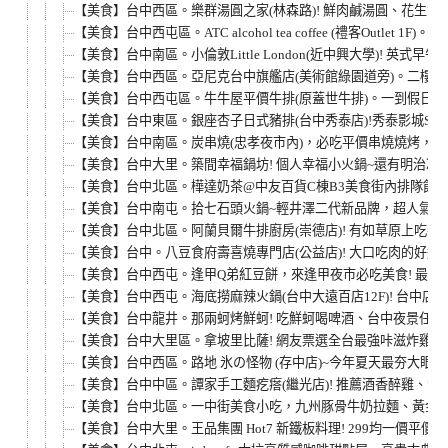
【美食】台中西區。樂群湯圓之家(林森路)! 鮮肉鹹湯圓、花生
【美食】台中西屯區。ATC alcohol tea coffee (禮客Outle
【美食】台中南區。小倫敦Little London(近中興大學)!
【美食】台中西區。亞尼克台中旗艦店(美術館綠園道旁)。二樓
【美食】台中西屯區。牛牛屋平價牛排(原蓋世牛排)。一到假日就
【美食】台中東區。銀座杏子日式豬排(台中秀泰店)!秀泰影城S1
【美食】台中南區。炭串燒(忠孝夜市內)，必吃平價串燒燒烤，忠
【美食】台中大里。築間幸福鍋坊! 個人幸福小火鍋~還有明治冰
【美食】台中北區。樺達奶茶@中友百貨C棟B3美食街內排隊飲料
【美食】台中南屯。拾七石頭火鍋~輕井澤二代新品牌，超人氣火
【美食】台中北區。阿蘭貝爾牛排廚房(崇德店)! 有如草原上吃牛
【美食】台中。八豆食府壽喜燒專門店(公益店)! 大口吃肉的好
【美食】台中西屯。逢甲Q弟紅豆餅，來逢甲夜市必吃美食! 最便
【美食】台中西屯。海底撈麻辣火鍋(台中大遠百店12F)! 台中
【美食】台中龍井。那兩蚵烤鮮蚵! 吃鮮蚵喝啤酒、台中夜景任
【美食】台中大里區。拿坡里比薩! 網友票選全台最強咔滋炸雞~TOP
【美食】台中西區。路地 氷の怪物 (存中店)~今年夏天最夯大眼
【美食】台中中區。譚家手工麵疙瘩(繼光店)! 推薦酒香醉雞、海
【美食】台中北區。一中街美食小吃，九州豚骨牛奶拉麵、黃金
【美食】台中大里。王品集團 Hot7 新鐵板料理! 299均一價