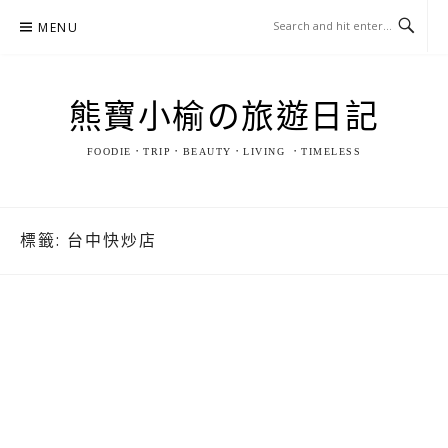
Skip
MENU
to
content
熊寶小榆の旅遊日記
FOODIE．TRIP．BEAUTY．LIVING ．TIMELESS
標籤:
台中快炒店