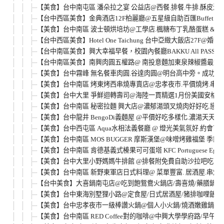
【美食】台中南屯區 潘朵拉之宴 公益店@西餐.排餐.牛排.酥皮
【台中西區美食】金典酒店12F柏麗廳@五星級自助百匯Buffet吃
【美食】台中南區 波士頓烘培坊@工學店.楓糖布丁乳酪蛋糕 & 1
【台中西區美食】Hotel One Taichung 台中亞緻大飯店27F@
【台中南區美食】興大幸福早餐，校園內餐廳BAKKU All PAS
【台中南區美食】南興肉圓五權路@ 南投意麵加東泉辣椒醬最對味
【美食】台中霧峰 無名餐車肉圓.谷達肉圓@明台高中旁。成功路
【美食】台中南區 烤東烤西串燒專賣店@忠孝夜市.平價燒烤.串燒
【美食】台中大里 爭鮮迴轉壽司@海陸一貫精選1月份美國安格斯
【美食】台中南區 秘密拉麵 興大店@濃郁湯頭叉燒肉好好吃.戀
【美食】台中龍井 BengoDi義麵屋 @平價好吃多樣化.濃湯天天不
【美食】台中西屯區 Aqua水相法義餐廳 @ 燈光美氣氛好.約會
【美食】台中南區 MOS BUGGER 摩斯漢堡@味噌烤雞福堡 季節
【美食】台中南區 肯德基義式榛果可可蛋塔 KFC Portuguese Egg Ta
【美食】台中大里小野媽媽牛排館 @排餐附免費自助沙拉吧吃到飽
【美食】台中南區 新野東軍店日式料理@ 菜單豐富. 居酒屋.串燒.
【台中美食】大喜鍋南屯店@吃到飽鴛鴦火鍋店/壽喜燒/藥膳鍋/
【美食】台中東海別墅狸小路@定食屋/日式居酒屋/豬排咖哩飯
【美食】台中忠孝夜市一級棒讚火鍋@個人小火鍋/燒酒嫩雞鍋/
【美食】台中南區 RED Coffee對的咖啡@中興大學學府路/早午餐