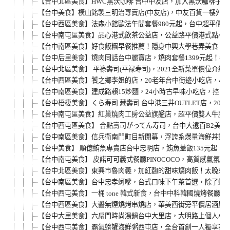
【台中北區美食】HWC黑沃咖啡 台中中友店，加入黑沃咖啡手機
【台中美食】橫山銘製三明治專賣店(中友店)，中友百貨一樓外
【台中西區美食】法森小館歐法午間套餐980元起，台中超平價
【台中南屯區美食】品心港式飲茶公益店，公益路平價港式點心
【台中南區美食】好食飯糰早餐推薦！隱身中興大學巷弄美食，
【台中后里美食】燒肉同話台中麗寶店，燒肉套餐1399元起！
【台中北區美食】 平祿壽司(平禄寿司)，2021全新菜單價位
【台中西區美食】饕之鄉李姐的店，20老年台中街邊小吃店，小
【台中南區美食】建成路賴15炒麵，24小時古早味小吃店，控
【台中梧棲美食】くら寿司 藏壽司 台中港三井OUTLET店，2
【台中南屯區美食】紅巢燒肉工房公益旗艦店，超平價雙人牛豚燒
【台中西屯區美食】 合點壽司がってん寿司，台中大遠百B2美
【台中南區美食】信兵衛南門町目新開幕，浮誇系爆量海鮮丼飯
【台中美食】 順億鮪魚專賣店台中忠明店，鮪魚蓋飯135元起
【台中南屯美食】 皮諾可可義式餐廳PINOCOCO，高質感氣
【台中北區美食】東興市魯肉義，加紅麴的甜味爌肉飯！太晚來
【台中南區美食】台中忠孝蚵嗲，台式口味下午茶首選，除了蚵
【台中西屯美食】一桶 tone 韓式新食，台中中科韓國燒烤餐
【台中西區美食】大醬無煙燒烤串燒店，華美西街旁平價居酒屋
【台中大里美食】六扇門時尚湯鍋台中大里店，大明路上個人小
【台中西屯美食】霸氣螃蟹海鮮粥西屯店，全台首創一人獨享花