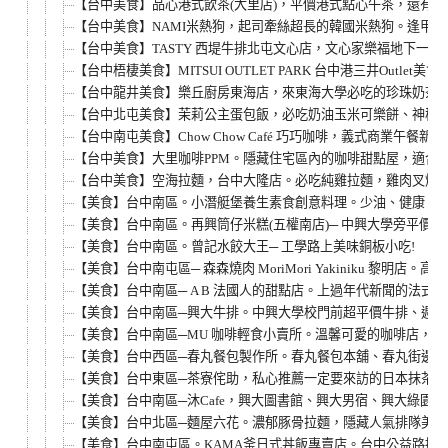
【台中美食】品心港式飲茶(大里店)，平價港式點心午茶，還有
【台中美食】NAMI米熱狗，起司牽絲超長的韓國米熱狗。逢甲夜市
【台中美食】TASTY 西堤牛排北屯文心店，文心家樂福地下一樓
【台中梧棲美食】MITSUI OUTLET PARK 台中港三井Outlet美
【台中龍井美食】樂丘廚房東海店，來東海大學必吃的珍珠奶茶草莓
【台中北屯美食】茉莉公主蛋包飯，必吃奶油玉米可樂餅、神秘公
【台中南屯美食】Chow Chow Café 巧巧咖啡，義式商業
【台中美食】大里咖啡PPM。隱藏住宅區內的咖啡甜點屋，適合安
【台中美食】空海拉麵，台中大隆店。必吃純雞拉麵，雞肉叉燒
【美食】台中南區。小潛艇堡養生素食創意料理。少油、健康、天
【美食】台中南區。再興筒仔米糕(五權南店)─ 中興大學旁平價小
【美食】台中南區。曾記水餃大王─ 工學路上美味銅板小吃!
【美食】台中南屯區─ 森森燒肉 MoriMori Yakiniku 黎明店
【美食】台中南區─ A B 法國人的甜點店。上過年代新聞的法式
【美食】台中南區─興大牛排。中興大學校門前超平價牛排、週一至
【美食】台中南區─MU 咖啡輕食小賣所。溫馨可愛的咖啡店，
【美食】台中西區─春丸餐包製作所。春丸餐包本舖、春丸街邊店
【美食】台中東區─茶寮侘助，私心推薦一定要來訪的日本抹茶甜
【美食】台中南區─沐Cafe，興大圖書館、興大男宿、興大綠園
【美食】台中北區─麵屋六花。濃郁豚骨拉麵，隱藏人氣排隊美食，
【美食】台中南屯區。KAMA釜日式丼飯專賣店。台中公益路挑