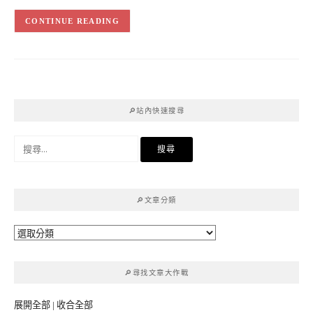
CONTINUE READING
🔎站內快速搜尋
搜
尋
關
鍵
🔎文章分類
字:
🔎
文
章
🔎尋找文章大作戰
分
類
展開全部
|
收合全部