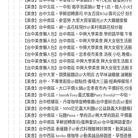
【美食】台中中區。中華夜市 中華路四十年代老店 雞蛋蚵仔煎 & 
【美食】台中北區。一中街 偈亭泡菜鍋@ 雙十1店。個人小火鍋.
【美食】台中北區。爭鮮迴轉壽司 中友百貨B3@壽司公仔 妖怪篇
【美食】台中南區。麥當勞 大里大買家國光@大大雞腿堡餐
【美食】台中南區。昶一品花枝現炒@美村南路花枝炒飯
【台中美食懶人包】台中南區。中興大學美食.學府路早餐.午餐.
【台中美食懶人包】台中南區。中興大學美食.興大女宿生活圈.南門路午
【台中美食懶人包】台中南區。中興大學美食.興大女宿生活圈.南門路午
【台中美食懶人包】台中南區。忠孝夜市美食.消夜.小吃.晚餐@德洲
【台中美食懶人包】台中南區.中興大學美食.興大女宿生活圈.南門
【台中美食懶人包】台中南區.中興大學美食.興大女宿生活圈.南門
【美食】台中大里。頭獎飯麵店@大明店.古早味滷雞腿.滷豬腳飯麵
【美食】台中。不專業廚房@甜點控/春嘻大三囍/經典檸檬塔/限定
【美食】台中南區。大口平價火鍋@忠孝夜市內/平價好吃/份量多/
【美食】台中北區。Jane&Tony義式餐廳Party Food@一中街。平
【美食】台中梧棲區。丹堤咖啡旋轉餐廳(台中童綜合店)@童綜合醫院
【美食】台中南屯區。NINI尼尼義大利麵@公益路義大利麵餐廳。
【美食】台中南區。玩麵Pasta。學府店@興大學府路前.平價義大
【美食】台中南區 爭鮮迴轉壽司(復興愛店)@台中復興路愛買內B
【美食】台中西區 泰暹麵子@泰式料理酸辣好開胃。勤美誠品綠園
【美食】台中西區 hecho 做咖啡 @勤美誠品綠園道。草悟道巷弄