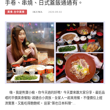
手卷、串燒、日式蓋飯通通有。
美食-台中美食
IKUMA
2020-09-02
嗨，我是熊寶小榆，你今天過的好嗎? 今天要來跟大家分享，最近品
嚐的平價美食餐點! 超適合小資族，全家人一起來用餐，不僅價位上經
濟實惠，又能吃得飽飽呢。 這家”築也日本料理“…