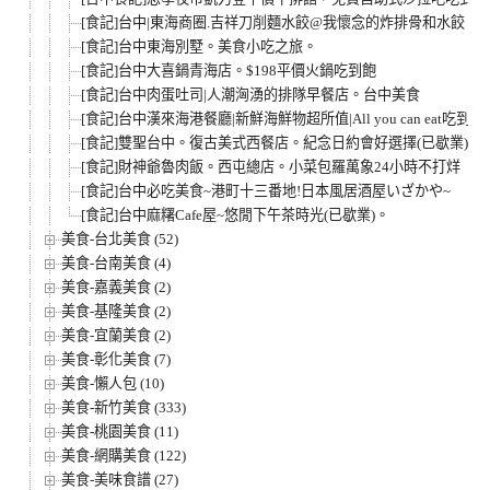
[食記]台中|東海商圈.吉祥刀削麵水餃@我懷念的炸排骨和水餃
[食記]台中東海別墅。美食小吃之旅。
[食記]台中大喜鍋青海店。$198平價火鍋吃到飽
[食記]台中肉蛋吐司|人潮洶湧的排隊早餐店。台中美食
[食記]台中漢來海港餐廳|新鮮海鮮物超所值|All you can eat吃到
[食記]雙聖台中。復古美式西餐店。紀念日約會好選擇(已歇業)。
[食記]財神爺魯肉飯。西屯總店。小菜包羅萬象24小時不打烊
[食記]台中必吃美食~港町十三番地!日本風居酒屋いざかや~
[食記]台中麻糬Cafe屋~悠閒下午茶時光(已歇業)。
美食-台北美食 (52)
美食-台南美食 (4)
美食-嘉義美食 (2)
美食-基隆美食 (2)
美食-宜蘭美食 (2)
美食-彰化美食 (7)
美食-懶人包 (10)
美食-新竹美食 (333)
美食-桃園美食 (11)
美食-網購美食 (122)
美食-美味食譜 (27)