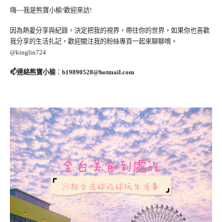
嗨~~我是熊寶小榆!歡迎來訪!
因為熱愛分享與紀錄，決定把我的視界，帶往你的世界，如果你也喜歡
我分享的生活扎記，歡迎關注我的粉絲專頁一起來聊聊唷。
@kinglin724
📫連絡熊寶小榆
：
b19890528@hotmail.com