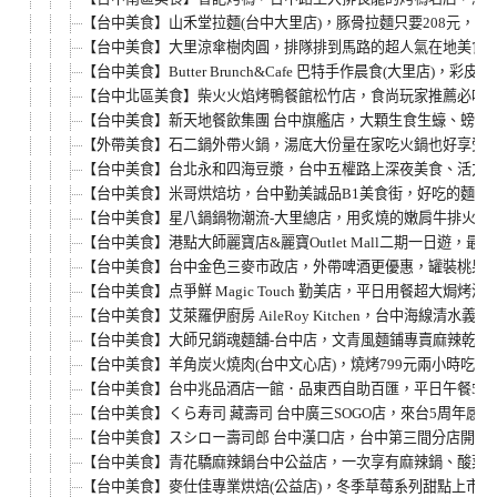
【台中美食】山禾堂拉麵(台中大里店)，豚骨拉麵只要208元
【台中美食】大里涼傘樹肉圓，排隊排到馬路的超人氣在地美食，
【台中美食】Butter Brunch&Cafe 巴特手作晨食(
【台中北區美食】柴火火焰烤鴨餐館松竹店，食尚玩家推薦必吃美
【台中美食】新天地餐飲集團 台中旗艦店，大顆生食生蠔、螃蟹淡
【外帶美食】石二鍋外帶火鍋，湯底大份量在家吃火鍋也好享受！
【台中美食】台北永和四海豆漿，台中五權路上深夜美食、活力早
【台中美食】米哥烘焙坊，台中勤美誠品B1美食街，好吃的麵包
【台中美食】星八鍋鍋物潮流-大里總店，用炙燒的嫩肩牛排火
【台中美食】港點大師麗寶店&麗寶Outlet Mall二期一
【台中美食】台中金色三麥市政店，外帶啤酒更優惠，罐裝桃果小
【台中美食】点爭鮮 Magic Touch 勤美店，平日用餐超
【台中美食】艾萊羅伊廚房 AileRoy Kitchen，台中海線
【台中美食】大師兄銷魂麵舖-台中店，文青風麵鋪專賣麻辣乾麵
【台中美食】羊角炭火燒肉(台中文心店)，燒烤799元兩小時
【台中美食】台中兆品酒店一館．品東西自助百匯，平日午餐580元
【台中美食】くら寿司 藏壽司 台中廣三SOGO店，來台5周年
【台中美食】スシロー壽司郎 台中漢口店，台中第三間分店開幕
【台中美食】青花驕麻辣鍋台中公益店，一次享有麻辣鍋、酸菜白
【台中美食】麥仕佳專業烘焙(公益店)，冬季草莓系列甜點上市