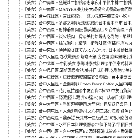
【美食】台中南區。黑鐵灶牛排館@忠孝夜市平價牛排/牛排豬排雞排
【美食】台中南區。MANYHA 美力夯大叔複合式餐飲@南門路簡餐
【美食】台中霧峰區。吉蜂蒸餃@一籠30元超平價美食小吃。
【美食】台中東區。多那之咖啡蛋糕烘焙@台中復中門市.台中路
【美食】台中西區。財神爺魯肉飯 勤美誠品店 & 台中南區。非
【美食】台中西區。炭火燒肉工房@美村路燒肉吃到飽。單點燒
【美食】台中西區。綠光咖啡@精明一街咖啡廳/有插座.有WI-FI.不
【美食】台中東區。勝博殿さぼてん.とんかつ@ 日本廣島牡蠣定食
【美食】台中大里區.春秋戰鍋@ 鴛鴦火鍋.壽喜燒.麻辣鍋吃到飽/
【美食】台中北區.一中街美食.泰鄉味泰式料理@平價泰式料理.泰
【美食】台中烏日區.清新溫泉會館.美井日式料理.吃到飽@美井初
【美食】台中梧棲區。梧棲海港城國際宴會餐廳@ 台中婚宴會館.喜
【美食】台中大里區。金鑛咖啡 Crown Fancy Coffee 大里中興
【美食】台中西區。花月嵐拉麵@中友百貨C棟B3.中友百貨美食街
【美食】台中西區。隱藏(隱し藏 丼の達人) 向上店@日式料理/海
【美食】台中大里區。爭鮮迴轉壽司.大里店@狸貓妖怪公仔.十勝
【美食】台中南屯區。大漁迴轉壽司.文心南二路@海膽.鮭魚卵.
【美食】台中西屯區。鼎泰豐.米其林一星級黃金18摺小籠包 @台
【美食】台中中區。水車日本料理餐廳@CP值下降了/平價日式料理.
【美食】台中西屯區。台中大遠百B2 添好運港式飲茶。香港最著