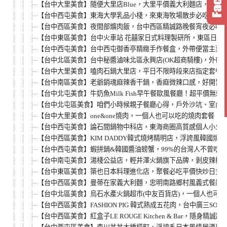
【台中大里美食】隨便大里店Blue，大里平價義大利麵店，Chinchin
【台中西屯美食】東海大學乳品小棧，來東海牧場散步必吃牛奶
【台中西區美食】夜間部爌肉飯，台中西區精誠路晚餐宵夜必吃
【台中東區美食】台中火車站 花囍家日式料理製研所，東區日式
【台中西屯美食】台中西屯御香亭精緻手作餐盒，外帶便當主菜
【台中北區美食】台中秘醬滷味北區永興店(OK超商騎樓)，外
【台中大里美食】嗑肉石鍋大里店，平日不限時段來店指定套餐
【台中南區美食】老爺銷魂麻辣香干鍋，香麻微辣口感，好開胃
【台中北屯美食】牛奶魚Milk Fish早午餐歐風餐廳！超平價
【台中北屯區美食】咱們小時候親子餐廳心得，戶外沙坑、室內
【台中大里美食】one&one燒肉，一個人也可以吃的燒肉套餐
【台中西屯美食】論石間鍋物中科店，東海商圈高質感個人小火
【台中西區美食】KIM DADDY韓式燒烤精明店，浮誇風韓國
【台中西屯美食】蝦拼鍋&韓國醬油螃蟹，99%的台灣人不曾吃
【台中南屯美食】湯棧公益店，輕井澤火鍋旗下品牌，剝皮辣椒雞
【台中東區美食】築也日本料理進化店，聚餐必吃平價快炒日式料
【台中西區美食】曼蒂在家義大利麵，忠明南路鄉村風義式餐廳
【台中北區美食】烏石水產火鍋超市(中友百貨店)，一個人也可
【台中西區美食】FASHION PIG 韓式熟成五花肉，台中廣
【台中西區美食】紅盒子LE ROUGE Kitchen & Bar