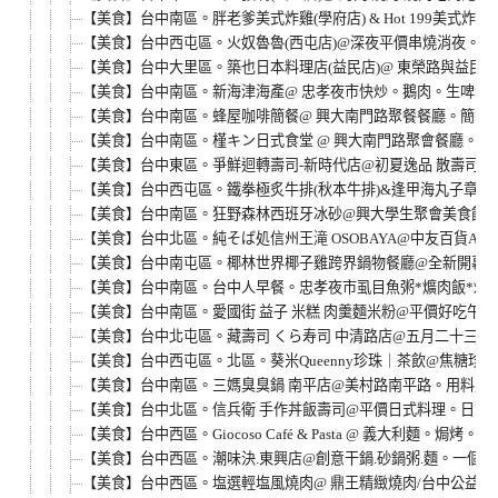
【美食】台中南區。胖老爹美式炸雞(學府店) & Hot 199美式
【美食】台中西屯區。火奴魯魯(西屯店)@深夜平價串燒消夜。
【美食】台中大里區。築也日本料理店(益民店)@ 東榮路與益民
【美食】台中南區。新海津海產@ 忠孝夜市快炒。鵝肉。生啤酒
【美食】台中南區。蜂屋咖啡簡餐@ 興大南門路聚餐餐廳。簡餐
【美食】台中南區。槿キン日式食堂 @ 興大南門路聚會餐廳。
【美食】台中東區。爭鮮迴轉壽司-新時代店@初夏逸品 散壽司
【美食】台中西屯區。鐵拳極炙牛排(秋本牛排)&逢甲海丸子章魚
【美食】台中南區。狂野森林西班牙冰砂@興大學生聚會美食館。平價精緻
【美食】台中北區。純そば処信州王滝 OSOBAYA@中友百貨
【美食】台中南屯區。椰林世界椰子雞跨界鍋物餐廳@全新開幕。8
【美食】台中南區。台中人早餐。忠孝夜市虱目魚粥*爌肉飯*炒麵
【美食】台中南區。愛國街 益子 米糕 肉羹麵米粉@平價好吃午
【美食】台中北屯區。藏壽司 くら寿司 中清路店@五月二十三日
【美食】台中西屯區。北區。葵米Queenny珍珠｜茶飲@焦糖
【美食】台中南區。三媽臭臭鍋 南平店@美村路南平路。用料豐
【美食】台中北區。信兵衛 手作丼飯壽司@平價日式料理。日式
【美食】台中西區。Giocoso Café & Pasta @ 義大利麵
【美食】台中西區。潮味決.東興店@創意干鍋.砂鍋粥.麵。一個
【美食】台中西區。塩選輕塩風燒肉@ 鼎王精緻燒肉/台中公益店