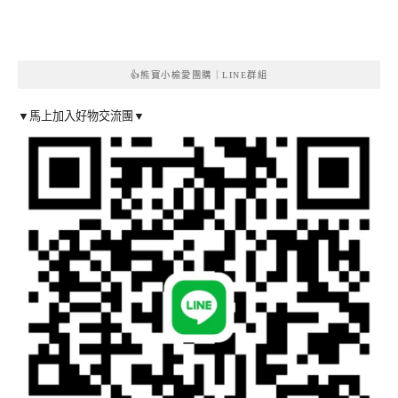
👍熊寶小榆愛團購｜LINE群組
▼馬上加入好物交流團▼