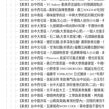
【美食】台中西區。YC bakery 勤美旁忠誠街2F的隱藏甜點店。
【美食】台中西屯區─滿堂紅麻辣鴛鴦鍋，廣三SOGO14F吃到飽
【美食】台中南區。韓味館學府店。中興大學附近的韓式料理!炒
【美食】台中南屯區。惹鍋(文心店)。平價個人迷你小火鍋，有
【美食】台中大里區。九號碼頭99時尚熱炒料理。平價快炒簡單吃
【美食】台中大里區。八吋鍋(大里捐血中心旁)。一個人也能享受
【美食】台中大里區。石二鍋(大里大買家2樓)。石頭鍋依舊最對
【美食】台中東區。貍匠拉麵-忠孝深夜拉麵! 濃厚豚骨拉麵、低溫
【美食】台中北屯區。空海拉麵(崇德店)!最難忘純雞拉麵好味道，
【美食】台中南屯區。八錢鍋物食堂! 低調奢華個人小火鍋、涮涮鍋
【美食】台中西區。Pinococo 皮諾可可義式餐廳。燈光好氣氛
【美食】台中南區。鼎日竹葉蒸飯，中興大學周邊便當、午晚餐、
【美食】台中西區。小野食堂 ONO SHOKUDO~ 精誠五街日式
【美食】台中中區。福勝亭 TONKATSU 日式豬排。2017年周年
【美食】台中東區。良辰吉時 茶飲專門店(台中站前)。白玉珍珠鮮
【美食】台中西屯區。台中大遠百 添好運港式飲茶(二訪)。新品
【美食】台中南區。北平水餃大王，工學路美食推薦。酸辣湯真的
【美食】台中南區。御燒烤肉便當，工學路美食推薦，烤肉飯、
【美食】台中龍井區。山媽臭臭鍋(東海別墅內)，回憶的東別平
【美食】台中中區。瓦庫燒肉WOW COOL。算命要我不要吃牛套餐