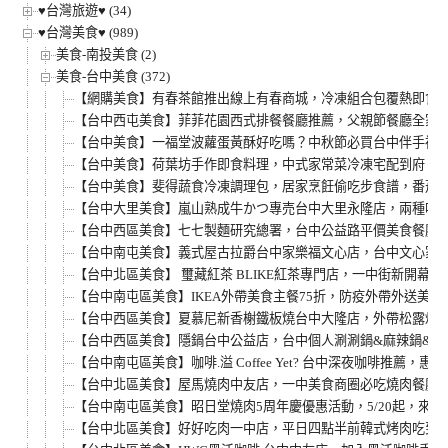
♥台灣旅遊♥ (34)
♥台灣美食♥ (989)
美食-南投美食 (2)
美食-台中美食 (372)
【網購美食】有春茶館推出線上有春商城，冷凍組合包覆熱即食，
【台中西屯美食】菲菲花園西式排餐餐廳推薦，父親節餐廳全家人
【台中美食】一福堂波蘿蛋黃酥好吃嗎？中秋節必買台中伴手禮
【台中美食】荷葉坊手作即食料理，中式家常菜冷凍宅配到府，必
【台中美食】斐得蔬食冷凍調理包，居家烹飪偷吃步食譜，番茄筆
【台中大里美食】嵐山熟成牛かつ專売台中大里永隆店，兩種吃
【台中西區美食】七七製麵研究總署，台中公益路平價美食餐廳
【台中南屯美食】義式屋古拉爵台中家樂福文心店，台中文心家樂福
【台中北區美食】 璽藏紅茶 BLIKE紅茶專門店，一中街新開
【台中南屯區美食】IKEA外帶美食主餐75折，防疫外帶外送美
【台中西區美食】夏慕尼新香榭鐵板燒台中大隆店，外帶松露炒
【台中西區美食】隱鍋台中公益店，台中個人涮涮鍋&麻辣鍋&蛤
【台中南屯區美食】咖啡.溢 Coffee Yet? 台中深夜咖啡
【台中北區美食】屋馬燒肉中友店，一中美食商圈必吃燒肉餐廳，
【台中南屯區美食】昭日堂燒肉5周年慶優惠活動，5/20起，來
【台中北區美食】好好吃肉一中店，平日四點半前韓式烤肉吃到飽