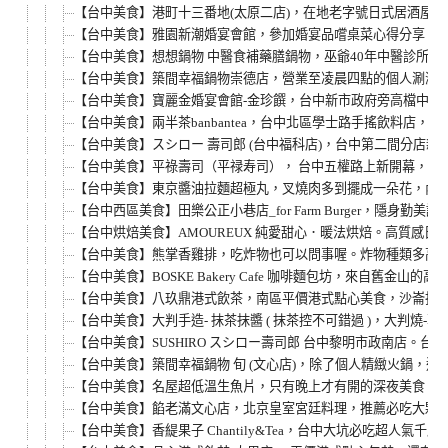
【台中美食】港町十三番地(太原二店)，在地老字號日式居酒屋
【台中美食】雅園新潮婚宴會館，參加婚宴品嚐桌菜心得分享。(近台中迪
【台中美食】想想鍋物 中醫食補藥膳鍋物，巫爺40年中醫診所
【台中美食】築間幸福鍋物崇德店，營業至凌晨四點的個人涮涮鍋
【台中美食】寶麗金婚宴會館-金珍饌，台中新市政府旁高檔中式
【台中美食】兩半茶banbantea，台中北區學士路手搖飲料
【台中美食】スシロー 壽司郎 (台中福科店)，台中第二間分店
【台中美食】平祿壽司（平禄寿司）， 台中五權路上新開幕，來
【台中美食】東京醬油拉麵超極丸，叉燒肉多到擺成一朵花，內用
【台中西區美食】田樂公正小巷店_for Farm Burger，
【台中烘焙美食】AMOUREUX 純愛甜心．暖法烘焙。高質感
【台中美食】熊掌香雞排，吃炸物也可以問事喔。炸物種類多高C
【台中美食】BOSKE Bakery Cafe 咖啡麵包坊，來
【台中美食】八玖鼎港式飲茶，南區平價港式點心美食，沙崙扮麵
【台中美食】大判手造- 抹茶抹醬 ( 抹茶控不可錯過 )，大
【台中美食】SUSHIRO スシロー壽司郎 台中黎明市政南店
【台中美食】築間幸福鍋物 旬 (文心店)，除了個人精緻火鍋，
【台中美食】名屋超低溫生魚片，只有晚上才有開的深夜美食。鮪
【台中美食】餡老滿文心店，北京皇室宮廷料理，推薦必吃大顆飽
【台中美食】香緹果子 Chantily&Tea，台中大坑必吃