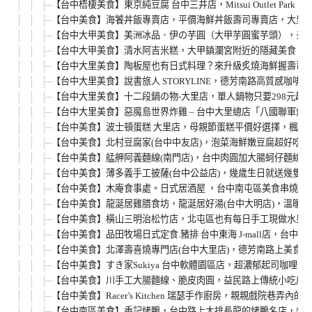
【台中梧棲美食】東京純豆腐 台中三井店，Mitsui Outlet P
【台中美食】海饕丼飯專賣店，平價海鮮丼飯壽司專賣店，大里
【台中大甲美食】美洲冰品．伊の芋圓（大甲芋圓蜜芋頭），炎
【台中大甲美食】清水阿吉米糕，大甲鎮瀾宮附近的隱藏美食，
【台中大里美食】陶板屋也有日式料理？來升級炙燒海鮮握壽司嚐
【台中大里美食】說書旅人 STORYLINE，德芳南路高質感
【台中大里美食】十二段鍋の物-大里店，單人鍋物只要298元
【台中大里美食】惡魔島世界炸雞 – 台中大里總店「八國聯軍
【台中美食】波士頓蛋糕 大里店，母親節蛋糕平價好選擇，楓糖
【台中美食】北村豆腐家(台中中友店)，泡菜海鮮嫩豆腐超好吃
【台中美食】艋舺阿義麵線(南門店)，台中肉圓加大腸蚵仔麵線
【台中美食】薄多義手工披薩(台中公益店)，幾歲生日就送幾隻
【台中美食】木庵食事處。日式居酒屋 ，台中南屯區美食串燒小
【台中美食】龍涎居雞膳食坊，龍涎居好湯(台中大明店)，溫暖
【台中美食】橫山三明治松竹店，北屯區也有每日手工現做水果吐
【台中美食】品田牧場日式定食.豬排 台中東海 J-mall店，
【台中美食】北澤壽喜燒專門店(台中大里店)，德芳南路上美食餐
【台中美食】すき家Sukiya 台中軟體園區店，超濃郁起司咖
【台中美食】川手工大腸麵線、脆皮肉圓，益民路上傳統小吃店！
【台中美食】Racer’s Kitchen 瑞瑟手作廚房，親親
【台中南區美食】香記烤鴨，台中路上大排長龍的烤鴨名店，想吃