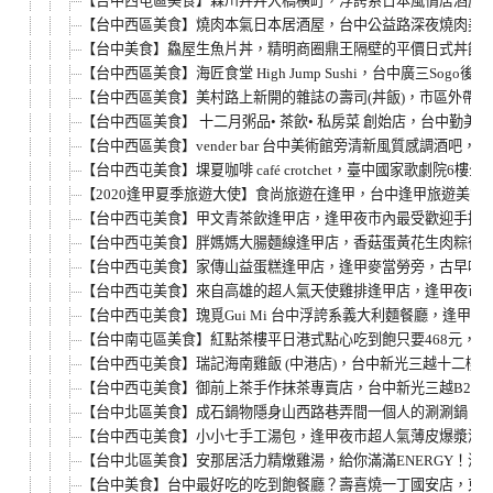
【台中西屯區美食】森川丼丼大橋橫町，浮誇系日本風情居酒屋
【台中西區美食】燒肉本氣日本居酒屋，台中公益路深夜燒肉美食，
【台中美食】鱻屋生魚片丼，精明商圈鼎王隔壁的平價日式丼飯
【台中西區美食】海匠食堂 High Jump Sushi，台中廣三
【台中西區美食】美村路上新開的雜誌の壽司(丼飯)，市區外帶美
【台中西區美食】 十二月粥品• 茶飲• 私房菜 創始店，台中勤
【台中西區美食】vender bar 台中美術館旁清新風質感調
【台中西屯美食】堁夏咖啡 café crotchet，臺中國家
【2020逢甲夏季旅遊大使】食尚旅遊在逢甲，台中逢甲旅遊美食
【台中西屯美食】甲文青茶飲逢甲店，逢甲夜市內最受歡迎手搖
【台中西屯美食】胖媽媽大腸麵線逢甲店，香菇蛋黃花生肉粽很
【台中西屯美食】家傳山益蛋糕逢甲店，逢甲麥當勞旁，古早味
【台中西屯美食】來自高雄的超人氣天使雞排逢甲店，逢甲夜市
【台中西屯美食】瑰覓Gui Mi 台中浮誇系義大利麵餐廳，逢
【台中南屯區美食】紅點茶樓平日港式點心吃到飽只要468元，文
【台中西屯美食】瑞記海南雞飯 (中港店)，台中新光三越十二樓
【台中西屯美食】御前上茶手作抹茶專賣店，台中新光三越B2抹
【台中北區美食】成石鍋物隱身山西路巷弄間一個人的涮涮鍋，
【台中西屯美食】小小七手工湯包，逢甲夜市超人氣薄皮爆漿湯
【台中北區美食】安那居活力精燉雞湯，給你滿滿ENERGY！
【台中美食】台中最好吃的吃到飽餐廳？壽喜燒一丁國安店，東海