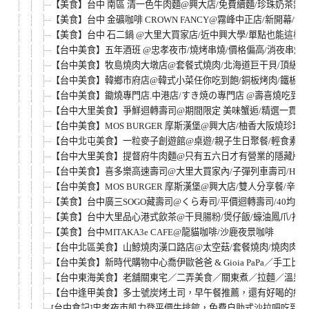
【美食】台中 南區 清一色牛肉麵@興大店/免費續麵/珍珠奶茶無
【美食】台中 金礦咖啡 CROWN FANCY@霧峰中正店/新開幕/
【美食】台中 石二鍋 @大里大買家店/近中興大學/單點也能這樣
【台中美食】五年酒班 @忠孝夜市/燒烤串燒/價格偏高/消夜串烤
【台中美食】牧島燒肉大墩店@套餐式燒肉/北海道巨干貝/頂級草蝦
【台中美食】韓鄉市府店@韓式小菜任你吃到飽/銅板烤肉/鐵板烤
【台中美食】鋤燒專門店.中港店/すき焼の專門店 @壽喜燒吃到飽/近
【台中大里美食】爭鮮迴轉壽司@期間限定 美味蟹逅/精選一貫/飛
【台中美食】MOS BURGER 摩斯漢堡@興大店/柚香大阪燒珍珠
【台中北屯美食】一粒麥子創遊館@桌遊/親子生日聚餐/輕食素食餐廳
【台中大里美食】提督府牛肉麵@只有五六日才有營業的隱藏版
【台中美食】喜多樂高速壽司@大里大買家內/子彈列車壽司/Hitola S
【台中美食】MOS BURGER 摩斯漢堡@興大店/雙人分享餐/辛味
【美食】台中廣三SOGO藏壽司@くら寿司/平價迴轉壽司/40均一價
【美食】台中大里品心港式飲茶@干貝腸粉/煲仔飯/蠔油鳳爪/推
【美食】台中MITAKA3e CAFE@龍貓咖啡/沙鹿夜景咖啡
【台中北區美食】山鯨燒肉漢口路店@太空菇/套餐燒肉/燒肉肉質
【台中美食】新時代購物中心喬伊歐爸爸 & Gioia PaPa／手工
【台中東海美食】老舖關東宅／二弄美食／關東煮／拉麵／溫泉
【台中逢甲美食】多士號炭烤土司，早午餐推薦，還有好喝的紅茶
[台中食記]忠孝夜市凱力登平價牛排館，免費自助式沙拉吧吃到飽