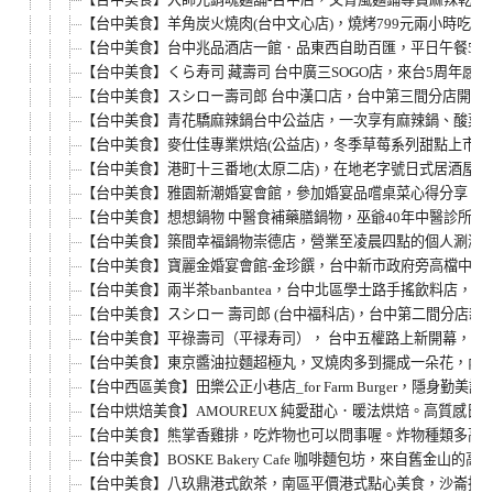
【台中美食】羊角炭火燒肉(台中文心店)，燒烤799元兩小時
【台中美食】台中兆品酒店一館．品東西自助百匯，平日午餐580元
【台中美食】くら寿司 藏壽司 台中廣三SOGO店，來台5周年
【台中美食】スシロー壽司郎 台中漢口店，台中第三間分店開幕
【台中美食】青花驕麻辣鍋台中公益店，一次享有麻辣鍋、酸菜白
【台中美食】麥仕佳專業烘焙(公益店)，冬季草莓系列甜點上市
【台中美食】港町十三番地(太原二店)，在地老字號日式居酒屋
【台中美食】雅園新潮婚宴會館，參加婚宴品嚐桌菜心得分享。(近台中迪
【台中美食】想想鍋物 中醫食補藥膳鍋物，巫爺40年中醫診所
【台中美食】築間幸福鍋物崇德店，營業至凌晨四點的個人涮涮鍋
【台中美食】寶麗金婚宴會館-金珍饌，台中新市政府旁高檔中式
【台中美食】兩半茶banbantea，台中北區學士路手搖飲料
【台中美食】スシロー 壽司郎 (台中福科店)，台中第二間分店
【台中美食】平祿壽司（平禄寿司）， 台中五權路上新開幕，來
【台中美食】東京醬油拉麵超極丸，叉燒肉多到擺成一朵花，內用
【台中西區美食】田樂公正小巷店_for Farm Burger，
【台中烘焙美食】AMOUREUX 純愛甜心．暖法烘焙。高質感
【台中美食】熊掌香雞排，吃炸物也可以問事喔。炸物種類多高C
【台中美食】BOSKE Bakery Cafe 咖啡麵包坊，來
【台中美食】八玖鼎港式飲茶，南區平價港式點心美食，沙崙扮麵