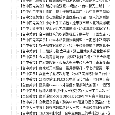
【台中南屯區美食】紅點茶樓平日港式點心吃到飽只要468元，文
【台中西屯美食】瑞記海南雞飯 (中港店)，台中新光三越十二樓
【台中西屯美食】御前上茶手作抹茶專賣店，台中新光三越B2抹
【台中北區美食】成石鍋物隱身山西路巷弄間一個人的涮涮鍋，
【台中西屯美食】小小七手工湯包，逢甲夜市超人氣薄皮爆漿湯
【台中北區美食】安那居活力精燉雞湯，給你滿滿ENERGY！
【台中美食】台中最好吃的吃到飽餐廳？壽喜燒一丁國安店，東海
【台中西屯區美食】aqua水相餐廳法義料理，七期惠中路國家
【台中美食】梨子咖啡館崇德店，找下午茶餐廳嗎？位於北屯適
【台中美食】十二段鍋の物 太平店，滿五百就送肉品兌換卷喔！
【台中美食】金大鋤壽喜燒 台中復興路愛買二樓，平日火鍋吃到飽
【台中美食】向宏魯肉飯，東海大學學生必吃美食！東海夜市內
【台中美食】麻辣狀元崇德店，當月壽星打卡享七折優惠，平日見
【台中美食】真龍天子蒸餃超好吃~ 公益路美食吃什麼？台中平
【台中美食】21風味館 21PLUS 台中新時代門市，當月生日壽星
【全台美食】達美樂Domino’s外帶瘋水果系列大披薩，一個只
【台中美食】極職人咖哩 (台中大里成功店)，大里工業區超平價
【全台美食】摩斯漢堡MOS BURGER 2020年當月壽星生
【台中美食】食我輕食餐盒，勤美NOVA附近的輕食便當店，粉嫩
【台中大里美食】越好吃越南料理大里店，法國麵包料好實在一
【台中美食】TEA’S原味小舖，台中益民路上的手搖飲料店，港