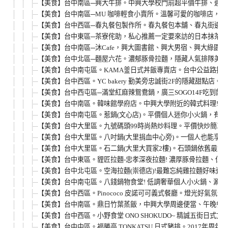
【美食】台中南區─興大牛排。中興大學校門前超平價牛排、週一至
【美食】台中南區─MU 咖啡輕食小賣所。溫馨可愛的咖啡店，
【美食】台中西區─春丸餐包製作所。春丸餐包本舖、春丸街邊店
【美食】台中東區─茶寮侘助，私心推薦一定要來訪的日本抹茶甜
【美食】台中南區─沐Cafe，興大圖書館、興大男宿、興大綠園
【美食】台中北區─麵屋六花。濃郁豚骨拉麵，隱藏人氣排隊美食，
【美食】台中南屯區。KAMA釜日式丼飯專賣店。台中公益路挑
【美食】台中西區。YC bakery 勤美旁忠誠街2F的隱藏甜點店。
【美食】台中西屯區─滿堂紅麻辣鴛鴦鍋，廣三SOGO14F吃到飽
【美食】台中南區。韓味館學府店。中興大學附近的韓式料理!炒
【美食】台中南屯區。惹鍋(文心店)。平價個人迷你小火鍋，有
【美食】台中大里區。九號碼頭99時尚熱炒料理。平價快炒簡單吃
【美食】台中大里區。八吋鍋(大里捐血中心旁)。一個人也能享受
【美食】台中大里區。石二鍋(大里大買家2樓)。石頭鍋依舊最對
【美食】台中東區。貍匠拉麵-忠孝深夜拉麵! 濃厚豚骨拉麵、低溫
【美食】台中北屯區。空海拉麵(崇德店)!最難忘純雞拉麵好味道，
【美食】台中南屯區。八錢鍋物食堂! 低調奢華個人小火鍋、涮涮鍋
【美食】台中西區。Pinococo 皮諾可可義式餐廳。燈光好氣氛
【美食】台中南區。鼎日竹葉蒸飯，中興大學周邊便當、午晚餐、
【美食】台中西區。小野食堂 ONO SHOKUDO~ 精誠五街日式
【美食】台中中區。福勝亭 TONKATSU 日式豬排。2017年周年