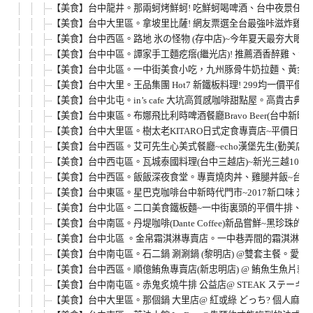
【美食】台中龍井。那兩蚵烤鮮蚵! 吃鮮蚵喝啤酒、台中夜景任
【美食】台中大里區。拿坡里比薩! 網友票選全台最強咔滋炸雞~TOP
【美食】台中西區。路地 氷の怪物 (存中店)~今年夏天最夯大眼
【美食】台中中區。譚家手工麵疙瘩(繼光店)! 推薦酒香醉雞、海
【美食】台中北區。一中街美食小吃，九州豚骨牛奶拉麵、黃金
【美食】台中大里。王品集團 Hot7 新鐵板料理! 299均一價
【美食】台中北屯。in’s cafe 大坑高質感咖啡甜點屋。高
【美食】台中東區。布娜飛比利時啤酒餐廳Bravo Beer(台中新時
【美食】台中大里區。樹太老KITARO日式定食專賣店~平價日
【美食】台中西區。艾可先生心美式餐廳~echo漢堡先生(勤美店)
【美食】台中西屯區。瓦城泰國料理(台中三越店)~新光三越10樓
【美食】台中西區。飯飯深夜食堂。專賣燒肉丼、雞腿丼飯~台中
【美食】台中東區。星巴克咖啡台中新時代門市~2017新口味 米
【美食】台中北區。二口美食鐵板麵~一中街裏頭的平價牛排、雞
【美食】台中南區。丹堤咖啡(Dante Coffee)新品嘗鮮~黑
【美食】台中北區 。金帛霜淇淋專賣店。一中巷弄間的霜淇淋鯛
【美食】台中南屯區。石二鍋 涮涮鍋 (黎明店) @雙套主餐。
【美食】台中西區。順億鮪魚專賣店(新忠明店) @ 鮪魚生魚片
【美食】台中南屯區。赤鬼炙燒牛排 公益店@ STEAK ステー
【美食】台中大里區。那個鍋 大里店@ 紅或綠 どっち? 個人