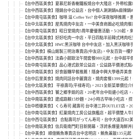
【台中西區美食】夏慕尼新香榭鐵板燒台中大隆店，外帶松露炒
【台中西區美食】隱鍋台中公益店，台中個人涮涮鍋&麻辣鍋&蛤
【台中南屯區美食】咖啡.溢 Coffee Yet? 台中深夜咖啡
【台中北區美食】屋馬燒肉中友店，一中美食商圈必吃燒肉餐廳，
【台中南屯區美食】昭日堂燒肉5周年慶優惠活動，5/20起，來
【台中北區美食】好好吃肉一中店，平日四點半前韓式烤肉吃到飽
【台中北區美食】HWC黑沃咖啡 台中中友店，加入黑沃咖啡手機
【台中美食】橫山銘製三明治專賣店(中友店)，中友百貨一樓外
【台中西區美食】法森小館歐法午間套餐980元起，台中超平價
【台中南屯區美食】品心港式飲茶公益店，公益路平價港式點心
【台中南區美食】好食飯糰早餐推薦！隱身中興大學巷弄美食，
【台中后里美食】燒肉同話台中麗寶店，燒肉套餐1399元起！
【台中北區美食】 平祿壽司(平禄寿司)，2021全新菜單價位
【台中西區美食】饕之鄉李姐的店，20老年台中街邊小吃店，小
【台中南區美食】建成路賴15炒麵，24小時古早味小吃店，控
【台中梧棲美食】くら寿司 藏壽司 台中港三井OUTLET店，2
【台中南屯區美食】紅巢燒肉工房公益旗艦店，超平價雙人牛豚燒
【台中西屯區美食】 合點壽司がってん寿司，台中大遠百B2美
【台中南區美食】信兵衛南門町目新開幕，浮誇系爆量海鮮丼飯
【台中美食】 順億鮪魚專賣店台中忠明店，鮪魚蓋飯135元起