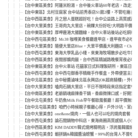
【台中東區美食】阿蓮米粉湯，台中後火車站60年老店，改走文
【台中東區】北村豆腐家 台中站前秀泰店S1館2樓，不管吃幾
【台中西區美食】月之戀人蛋糕超好吃！台中公益路上高質感甜
【台中大里美食】王哥肉丸大里店，碗粿大份好吃!大明路平價午
【台中東區美食】厚呷鹿港大腸麵線，台中火車站後站必吃銅板
【台中西屯區美食】Mr.38 咖哩美食餐廳逢甲店，逢甲夜市必
【台中大里美食】隨便大里店Blue，大里平價義大利麵店，Chinchin
【台中西屯美食】東海大學乳品小棧，來東海牧場散步必吃牛奶
【台中西區美食】夜間部爌肉飯，台中西區精誠路晚餐宵夜必吃
【台中東區美食】台中火車站 花囍家日式料理製研所，東區日式
【台中西屯美食】台中西屯御香亭精緻手作餐盒，外帶便當主菜
【台中北區美食】台中秘醬滷味北區永興店(OK超商騎樓)，外
【台中大里美食】嗑肉石鍋大里店，平日不限時段來店指定套餐
【台中南區美食】老爺銷魂麻辣香干鍋，香麻微辣口感，好開胃
【台中北屯美食】牛奶魚Milk Fish早午餐歐風餐廳！超平價
【台中北屯區美食】咱們小時候親子餐廳心得，戶外沙坑、室內
【台中大里美食】one&one燒肉，一個人也可以吃的燒肉套餐
【台中西屯美食】論石間鍋物中科店，東海商圈高質感個人小火
【台中西區美食】KIM DADDY韓式燒烤精明店，浮誇風韓國
【台中西屯美食】蝦拼鍋&韓國醬油螃蟹，99%的台灣人不曾吃