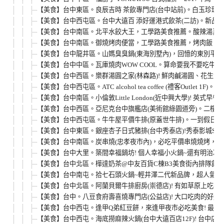
【美食】台中東區。良辰吉時 茶飲專門店(台中站前)。白玉珍珠鮮
【美食】台中西屯區。台中大遠百 添好運港式飲茶(二訪)。新品
【美食】台中南區。北平水餃大王，工學路美食推薦。酸辣湯真的
【美食】台中南區。御燒烤肉便當，工學路美食推薦，烤肉飯、
【美食】台中龍井區。山媽臭臭鍋(東海別墅內)，回憶的東別平
【美食】台中中區。瓦庫燒肉WOW COOL。算命要我不要吃牛套餐
【美食】台中西區。樂群湯圓之家(林森路)! 鮮肉鹹湯圓、花生
【美食】台中西屯區。ATC alcohol tea coffee (禮客Outle
【美食】台中南區。小倫敦Little London(近中興大學)!
【美食】台中西區。亞尼克台中旗艦店(美術館綠園道旁)。二樓
【美食】台中西屯區。牛牛屋平價牛排(原蓋世牛排)。一到假日就
【美食】台中東區。銀座杏子日式豬排(台中秀泰店)!秀泰影城S1
【美食】台中南區。炭串燒(忠孝夜市內)，必吃平價串燒燒烤，忠
【美食】台中大里。築間幸福鍋坊! 個人幸福小火鍋~還有明治冰
【美食】台中北區。樺達奶茶@中友百貨C棟B3美食街內排隊飲料
【美食】台中南屯。拾七石頭火鍋~輕井澤二代新品牌，超人氣火
【美食】台中北區。阿蘭貝爾牛排廚房(崇德店)! 有如草原上吃牛
【美食】台中。八豆食府壽喜燒專門店(公益店)! 大口吃肉的好
【美食】台中西屯。逢甲Q弟紅豆餅，來逢甲夜市必吃美食! 最便
【美食】台中西屯。海底撈麻辣火鍋(台中大遠百店12F)! 台中