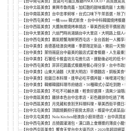
【台中南屯美食】 皮諾可可義式餐廳PINOCOCO，高質感氣
【台中北區美食】東興市魯肉義，加紅麴的甜味爌肉飯！太晚來
【台中南區美食】台中忠孝蚵嗲，台式口味下午茶首選，除了蚵
【台中西屯美食】一桶 tone 韓式新食，台中中科韓國燒烤餐
【台中西區美食】大醬無煙燒烤串燒店，華美西街旁平價居酒屋
【台中大里美食】六扇門時尚湯鍋台中大里店，大明路上個人小
【台中西屯美食】霸氣螃蟹海鮮粥西屯店，全台首創一人獨享花
【台中美食】肯德基紐澳良烤雞，季節限定新品，需前一天預約
【台中美食】萊特薇庭台中最美的飯店式宴會餐廳，人生最重要
【台中美食】石饕低卡餐盒坊北屯進化店，運動後必吃的低卡餐推
【台中西屯美食】菲菲花園義式餐廳用餐心得分享，台中市政府
【台中美食】山東大滷麵（大里大明店）平價麵店，銅板美食午
【台中美食】拾飯日本料理，逢甲必吃平價丼飯，味噌湯可免費
【台中美食】韓鄉韓國料理市府總店，50種韓式小菜吃到飽，每
【台中北區美食】不吃不可鹹水雞，輕食好選擇，清爽少油隱藏
【台中南區美食】雞排本色台中忠孝店，彩色雞排你吃過了嗎？
【台中西區美食】月見藏和食割烹料理料理，華美西街平價日本
【台中北屯美食】頂園燒鵝担仔廚房太原店，婚宴中式桌菜品嚐
【台中北屯美食】Nola Kitchen紐澳良小廚崇德店，台中
【台中西屯美食】古猗園灌湯包，漢口路上會爆漿的薄皮小籠包
【台中西屯區美食】饗食天堂台中大遠百店，2020年超詳細菜單