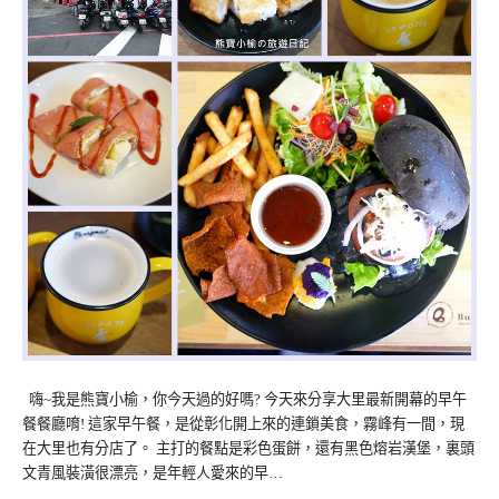
嗨~我是熊寶小榆，你今天過的好嗎? 今天來分享大里最新開幕的早午
餐餐廳唷! 這家早午餐，是從彰化開上來的連鎖美食，霧峰有一間，現
在大里也有分店了。 主打的餐點是彩色蛋餅，還有黑色熔岩漢堡，裏頭
文青風裝潢很漂亮，是年輕人愛來的早…