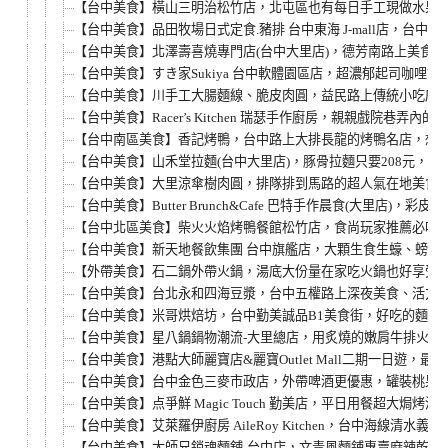
【台中美食】橫山三明治松竹店，北屯區也有每日手工現做水果吐
【台中美食】品田牧場日式定食.豬排 台中東海 J-mall店，
【台中美食】北澤壽喜燒專門店(台中大里店)，德芳南路上美食餐
【台中美食】すき家Sukiya 台中軟體園區店，超濃郁起司咖
【台中美食】川手工大腸麵線、脆皮肉圓，益民路上傳統小吃店！
【台中美食】Racer’s Kitchen 瑞瑟手作廚房，親親
【台中南區美食】香記烤鴨，台中路上大排長龍的烤鴨名店，想吃
【台中美食】山禾堂拉麵(台中大里店)，豚骨拉麵只要208元
【台中美食】大里涼傘樹肉圓，排隊排到馬路的超人氣在地美食，
【台中美食】Butter Brunch&Cafe 巴特手作晨食(
【台中北區美食】柴火火焰烤鴨餐館松竹店，食尚玩家推薦必吃美
【台中美食】新天地餐飲集團 台中旗艦店，大顆生食生蠔、螃蟹淡
【外帶美食】石二鍋外帶火鍋，湯底大份量在家吃火鍋也好享受！
【台中美食】台北永和四海豆漿，台中五權路上深夜美食、活力早
【台中美食】米哥烘焙坊，台中勤美誠品B1美食街，好吃的麵包
【台中美食】星八鍋鍋物潮流-大里總店，用炙燒的嫩肩牛排火
【台中美食】港點大師麗寶店&麗寶Outlet Mall二期一
【台中美食】台中金色三麥市政店，外帶啤酒更優惠，罐裝桃果小
【台中美食】点爭鮮 Magic Touch 勤美店，平日用餐超
【台中美食】艾萊羅伊廚房 AileRoy Kitchen，台中海線
【台中美食】大師兄銷魂麵舖-台中店，文青風麵鋪專賣麻辣乾麵