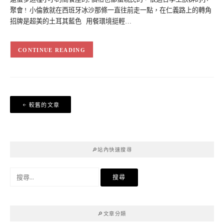
聚會 ! 小倫敦就在西班牙冰沙那條一直往前走一點，在仁義路上的轉角
招牌是超美的土耳其藍色 用餐環境挺輕…
CONTINUE READING
文
較舊的文章
章
導
覽
🔎站內快速搜尋
搜
尋
關
鍵
🔎文章分類
字: