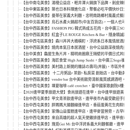
【台中南屯美食】湯棧公益店，輕井澤火鍋旗下品牌，剝皮辣椒雞
【台中東區美食】築也日本料理進化店，聚餐必吃平價快炒日式料
【台中西區美食】曼蒂在家義大利麵，忠明南路鄉村風義式餐廳
【台中北區美食】烏石水產火鍋超市(中友百貨店)，一個人也可
【台中西區美食】FASHION PIG 韓式熟成五花肉，台中廣
【台中西區美食】紅盒子LE ROUGE Kitchen & Bar
【台中西屯區美食】森川丼丼大橋橫町，浮誇系日本風情居酒屋
【台中西區美食】燒肉本氣日本居酒屋，台中公益路深夜燒肉美食，
【台中美食】鱻屋生魚片丼，精明商圈鼎王隔壁的平價日式丼飯
【台中西區美食】海匠食堂 High Jump Sushi，台中廣三
【台中西區美食】美村路上新開的雜誌の壽司(丼飯)，市區外帶美
【台中西區美食】 十二月粥品• 茶飲• 私房菜 創始店，台中勤
【台中西區美食】vender bar 台中美術館旁清新風質感調
【台中西屯美食】堁夏咖啡 café crotchet，臺中國家
【2020逢甲夏季旅遊大使】食尚旅遊在逢甲，台中逢甲旅遊美食
【台中西屯美食】甲文青茶飲逢甲店，逢甲夜市內最受歡迎手搖
【台中西屯美食】胖媽媽大腸麵線逢甲店，香菇蛋黃花生肉粽很
【台中西屯美食】家傳山益蛋糕逢甲店，逢甲麥當勞旁，古早味
【台中西屯美食】來自高雄的超人氣天使雞排逢甲店，逢甲夜市
【台中西屯美食】瑰覓Gui Mi 台中浮誇系義大利麵餐廳，逢