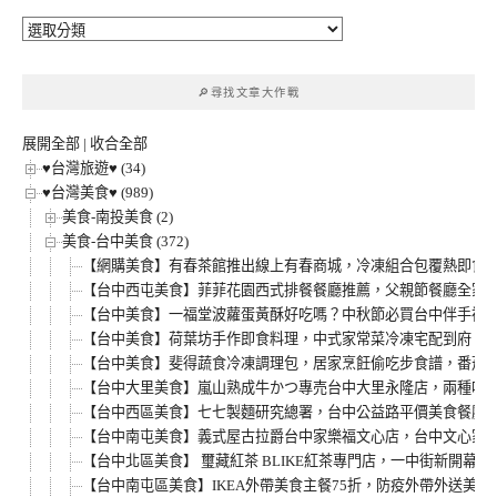
🔎
文
章
🔎尋找文章大作戰
分
類
展開全部
|
收合全部
♥台灣旅遊♥ (34)
♥台灣美食♥ (989)
美食-南投美食 (2)
美食-台中美食 (372)
【網購美食】有春茶館推出線上有春商城，冷凍組合包覆熱即食，
【台中西屯美食】菲菲花園西式排餐餐廳推薦，父親節餐廳全家人
【台中美食】一福堂波蘿蛋黃酥好吃嗎？中秋節必買台中伴手禮
【台中美食】荷葉坊手作即食料理，中式家常菜冷凍宅配到府，必
【台中美食】斐得蔬食冷凍調理包，居家烹飪偷吃步食譜，番茄筆
【台中大里美食】嵐山熟成牛かつ專売台中大里永隆店，兩種吃
【台中西區美食】七七製麵研究總署，台中公益路平價美食餐廳
【台中南屯美食】義式屋古拉爵台中家樂福文心店，台中文心家樂福
【台中北區美食】 璽藏紅茶 BLIKE紅茶專門店，一中街新開
【台中南屯區美食】IKEA外帶美食主餐75折，防疫外帶外送美