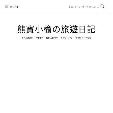
Skip
MENU
to
content
熊寶小榆の旅遊日記
FOODIE．TRIP．BEAUTY．LIVING ．TIMELESS