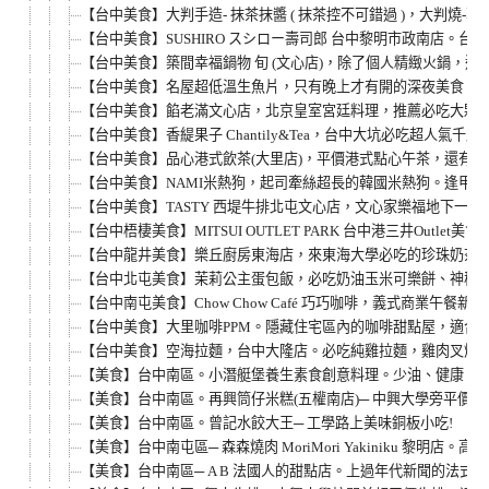
【台中美食】大判手造- 抹茶抹醬 ( 抹茶控不可錯過 )，大
【台中美食】SUSHIRO スシロー壽司郎 台中黎明市政南店
【台中美食】築間幸福鍋物 旬 (文心店)，除了個人精緻火鍋，
【台中美食】名屋超低溫生魚片，只有晚上才有開的深夜美食。鮪
【台中美食】餡老滿文心店，北京皇室宮廷料理，推薦必吃大顆飽
【台中美食】香緹果子 Chantily&Tea，台中大坑必吃
【台中美食】品心港式飲茶(大里店)，平價港式點心午茶，還有
【台中美食】NAMI米熱狗，起司牽絲超長的韓國米熱狗。逢甲夜市
【台中美食】TASTY 西堤牛排北屯文心店，文心家樂福地下一樓
【台中梧棲美食】MITSUI OUTLET PARK 台中港三井Outlet美
【台中龍井美食】樂丘廚房東海店，來東海大學必吃的珍珠奶茶草莓
【台中北屯美食】茉莉公主蛋包飯，必吃奶油玉米可樂餅、神秘公
【台中南屯美食】Chow Chow Café 巧巧咖啡，義式商業
【台中美食】大里咖啡PPM。隱藏住宅區內的咖啡甜點屋，適合安
【台中美食】空海拉麵，台中大隆店。必吃純雞拉麵，雞肉叉燒
【美食】台中南區。小潛艇堡養生素食創意料理。少油、健康、天
【美食】台中南區。再興筒仔米糕(五權南店)─ 中興大學旁平價小
【美食】台中南區。曾記水餃大王─ 工學路上美味銅板小吃!
【美食】台中南屯區─ 森森燒肉 MoriMori Yakiniku 黎明店
【美食】台中南區─ A B 法國人的甜點店。上過年代新聞的法式