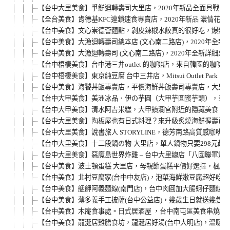
【台中大里美食】爭鮮迴轉壽司大里店，2020年新品全面貝戰中
【全台美食】肯德基KFC連鎖速食專賣店，2020年新品 濃情花生
【台中美食】文心崇德薈麵點，剝皮辣椒水餃真的很好吃，爆漿
【台中美食】大漁迴轉壽司總本店 (文心南二路店)，2020年
【台中美食】大漁迴轉壽司 (文心南二路店)，2020年全新詳
【台中梧棲美食】台中港三井outlet 的咖啡店，來自韓國的咖啡伴
【台中梧棲美食】東京純豆腐 台中三井店，Mitsui Outlet P
【台中美食】海饕丼飯專賣店，平價海鮮丼飯壽司專賣店，大里
【台中大甲美食】美洲冰品．伊の芋圓（大甲芋圓蜜芋頭），炎
【台中大甲美食】清水阿吉米糕，大甲鎮瀾宮附近的隱藏美食，
【台中大里美食】陶板屋也有日式料理？來升級炙燒海鮮握壽司嚐
【台中大里美食】說書旅人 STORYLINE，德芳南路高質感
【台中大里美食】十二段鍋の物-大里店，單人鍋物只要298元
【台中大里美食】惡魔島世界炸雞 – 台中大里總店「八國聯軍
【台中美食】波士頓蛋糕 大里店，母親節蛋糕平價好選擇，楓糖
【台中美食】北村豆腐家(台中中友店)，泡菜海鮮嫩豆腐超好吃
【台中美食】艋舺阿義麵線(南門店)，台中肉圓加大腸蚵仔麵線
【台中美食】薄多義手工披薩(台中公益店)，幾歲生日就送幾隻
【台中美食】木庵食事處。日式居酒屋 ，台中南屯區美食串燒小
【台中美食】龍涎居雞膳食坊，龍涎居好湯(台中大明店)，溫暖