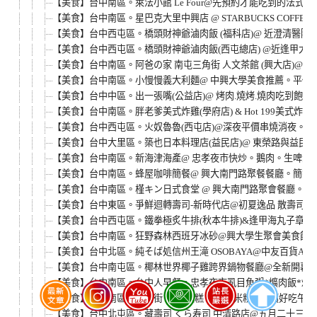
【美食】台中南區。萊法小館 Le Four@先預約才能吃到的法
【美食】台中南區。星巴克大里中興店 @ STARBUCKS COF
【美食】台中西屯區。橋頭財神爺滷肉飯 (福科店)@ 近澄清醫
【美食】台中西屯區。橋頭財神爺滷肉飯(西屯總店) @近逢甲大
【美食】台中南區。阿爸の家 南屯三角街 人文茶館 (興大店)@
【美食】台中南區。小慢慢義大利麵@ 中興大學美食推薦。平價義大
【美食】台中中區。出一張嘴(公益店)@ 烤肉.燒烤.燒肉吃到飽。平日中午$
【美食】台中南區。胖老爹美式炸雞(學府店) & Hot 199美式
【美食】台中西屯區。火奴魯魯(西屯店)@深夜平價串燒消夜。
【美食】台中大里區。築也日本料理店(益民店)@ 東榮路與益民
【美食】台中南區。新海津海產@ 忠孝夜市快炒。鵝肉。生啤酒
【美食】台中南區。蜂屋咖啡簡餐@ 興大南門路聚餐餐廳。簡餐
【美食】台中南區。槿キン日式食堂 @ 興大南門路聚會餐廳。
【美食】台中東區。爭鮮迴轉壽司-新時代店@初夏逸品 散壽司
【美食】台中西屯區。鐵拳極炙牛排(秋本牛排)&逢甲海丸子章魚
【美食】台中南區。狂野森林西班牙冰砂@興大學生聚會美食館。平價精緻
【美食】台中北區。純そば処信州王滝 OSOBAYA@中友百貨
【美食】台中南屯區。椰林世界椰子雞跨界鍋物餐廳@全新開幕。8
【美食】台中南區。台中人早餐。忠孝夜市虱目魚粥*爌肉飯*炒麵
【美食】台中南區。愛國街 益子 米糕 肉羹麵米粉@平價好吃午
【美食】台中北屯區。藏壽司 くら寿司 中清路店@五月二十三日