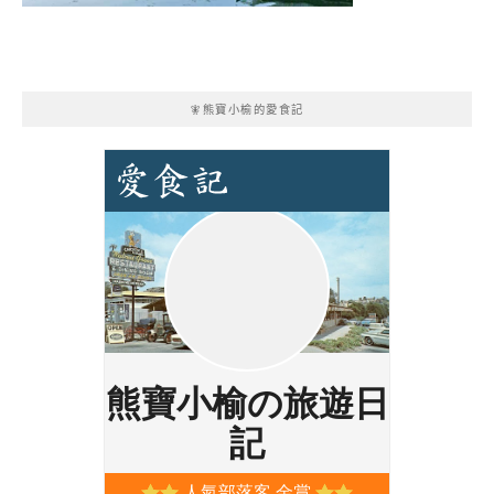
🧚熊寶小榆的愛食記