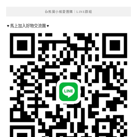
👍熊寶小榆愛團購｜LINE群組
▼馬上加入好物交流團▼