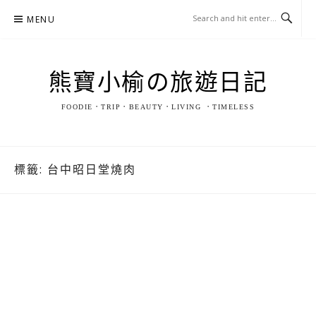
Skip
MENU
to
content
熊寶小榆の旅遊日記
FOODIE．TRIP．BEAUTY．LIVING ．TIMELESS
標籤:
台中昭日堂燒肉