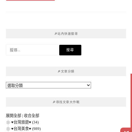
🔎站內快速搜尋
搜
尋
關
鍵
🔎文章分類
字:
🔎
文
章
🔎尋找文章大作戰
分
類
展開全部
|
收合全部
♥台灣旅遊♥ (34)
♥台灣美食♥ (989)