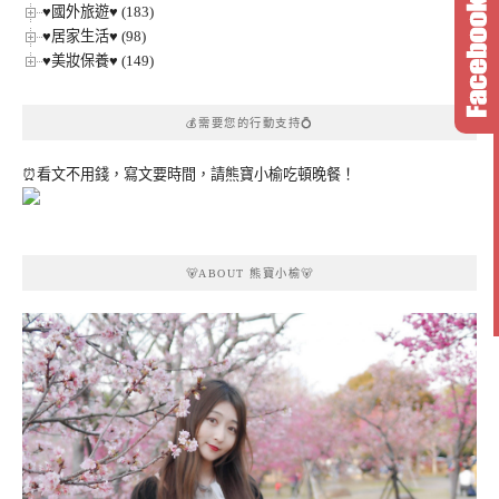
♥國外旅遊♥ (183)
♥居家生活♥ (98)
♥美妝保養♥ (149)
💰需要您的行動支持💍
⏰看文不用錢，寫文要時間，請熊寶小榆吃頓晚餐！
🐻ABOUT 熊寶小榆🐻