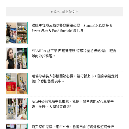
🔎燒ㄟ~新上架文章
貓咪主食糧及貓咪餐食開箱心得，Summit10 森咪特 &
Pawta 波塔 & Food Studio寵湯工坊。
YBARRA 益百萊 西班牙原裝 特級冷壓初榨橄欖油! 輕食
雞肉沙拉料理。
老協珍袋裝人蔘精開箱心得，輕巧新上市，隨身袋著走補
氣! 全聯販售優惠中。
Arla丹麥無乳糖牛乳推薦，乳糖不耐者也能安心享受牛
奶，全聯、大潤發買得到!
飛買家中港澳上網SIM卡，香港自由行海外旅遊網卡推