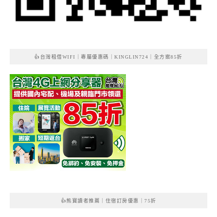
👍台灣租借WIFI｜專屬優惠碼｜KINGLIN724｜全方案85折
👍熊寶讀者推薦｜住宿訂房優惠｜75折