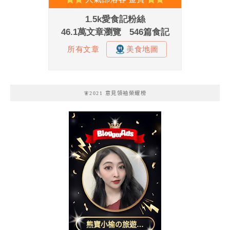
🧚2021 意見領袖榮耀榜
熊寶小榆の旅遊日