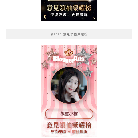
記
🧚2020 意見領袖榮耀榜
熊寶小榆