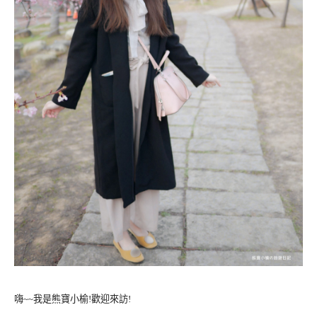
嗨~~我是熊寶小榆!歡迎來訪!