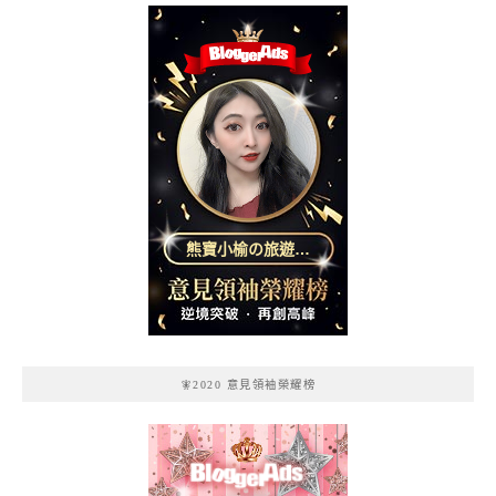
熊寶小榆の旅遊日
記
🧚2020 意見領袖榮耀榜