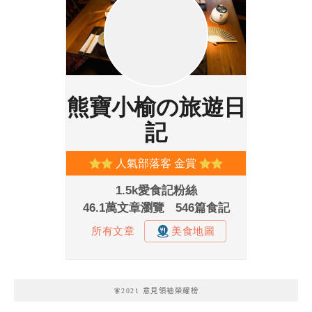
🧚2021 意見領袖榮耀榜