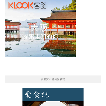
🧚熊寶小榆的愛食記