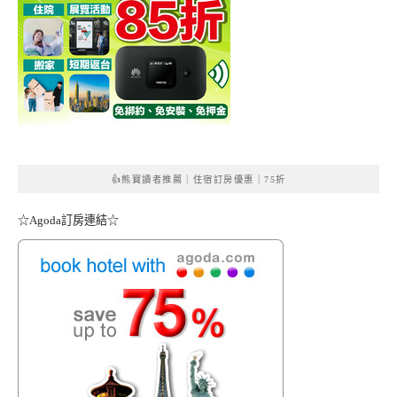
👍熊寶讀者推薦｜住宿訂房優惠｜75折
☆Agoda訂房連結☆