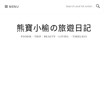
Skip
MENU
to
content
熊寶小榆の旅遊日記
FOODIE．TRIP．BEAUTY．LIVING ．TIMELESS