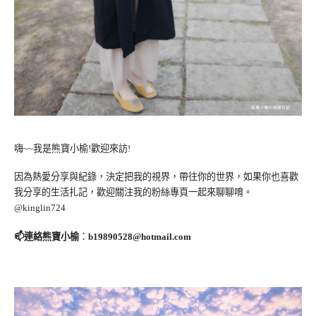
嗨~~我是熊寶小榆!歡迎來訪!
因為熱愛分享與紀錄，決定把我的視界，帶往你的世界，如果你也喜歡
我分享的生活扎記，歡迎關注我的粉絲專頁一起來聊聊唷。
@kinglin724
📫連絡熊寶小榆
：
b19890528@hotmail.com