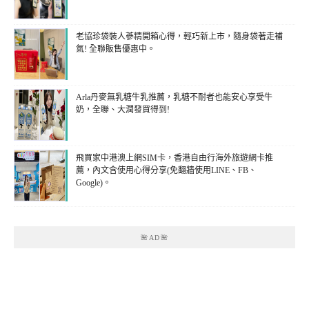
老協珍袋裝人蔘精開箱心得，輕巧新上市，隨身袋著走補
氣! 全聯販售優惠中。
Arla丹麥無乳糖牛乳推薦，乳糖不耐者也能安心享受牛
奶，全聯、大潤發買得到!
飛買家中港澳上網SIM卡，香港自由行海外旅遊網卡推
薦，內文含使用心得分享(免翻牆使用LINE、FB、
Google)。
🌺AD🌺