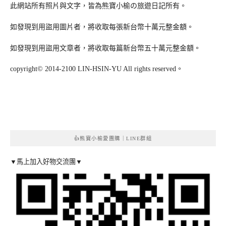
此網站所有照片與文字，皆為熊寶小榆の旅遊日記所有。
如發現到用盜用圖片者，將收取每張新台幣十萬元整金額。
如發現到用盜用文章者，將收取每篇新台幣五十萬元整金額。
copyright© 2014-2100 LIN-HSIN-YU All rights reserved。
👍熊寶小榆愛團購｜LINE群組
▼馬上加入好物交流團▼