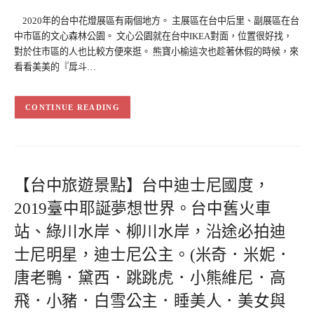
2020年的台中花燈展區有兩個地方。 主展區在台中后里、副展區在台
中市區的文心森林公園。 文心公園就在台中IKEA對面，位置很好找，
對於住市區的人也比較方便來逛。 熊寶小榆這次也趁著休假的時候，來
看看美美的『戽斗…
CONTINUE READING
【台中旅遊景點】台中迪士尼國度，
2019臺中耶誕夢想世界。台中舊火車
站、綠川水岸、柳川水岸，沿途必拍迪
士尼明星，迪士尼公主。(米奇．米妮．
唐老鴨．黛西．跳跳虎．小熊維尼．高
飛．小豬．白雪公主．睡美人．美女與