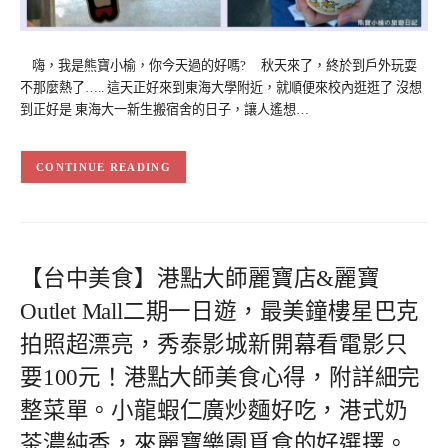
嗨，我是熊寶小榆，你今天過的好嗎? 秋天來了，終於到戶外玩耍
不那麼熱了….. 這天正好來到東海大學附近，就順便來校內逛逛了 沒想
到正好是 東海大一新生搬宿舍的日子，讓人遙想…
CONTINUE READING
【台中美食】港點大師麗寶店&麗寶
Outlet Mall二期一日遊，最美鐘樓星巴克
拍照超漂亮，秀泰影城新開幕看電影只
要100元！港點大師美食心得，附詳細完
整菜單。小龍蝦仁廣炒麵好吃，港式奶
茶濃純香，來麗寶樂園覓食的好選擇。