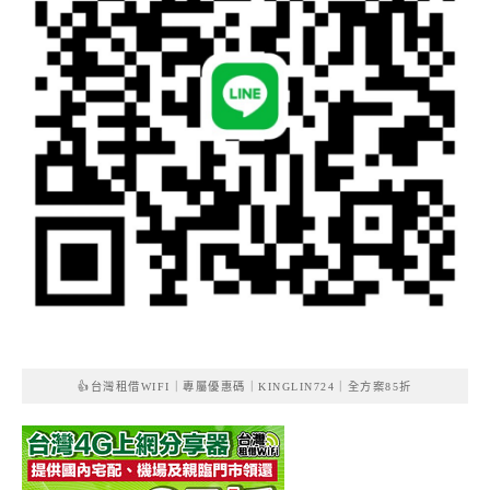
👍台灣租借WIFI｜專屬優惠碼｜KINGLIN724｜全方案85折