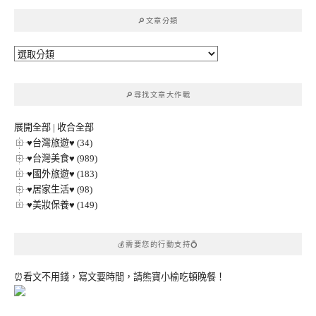
鍵
🔎文章分類
字:
🔎
文
章
🔎尋找文章大作戰
分
類
展開全部
|
收合全部
♥台灣旅遊♥ (34)
♥台灣美食♥ (989)
♥國外旅遊♥ (183)
♥居家生活♥ (98)
♥美妝保養♥ (149)
💰需要您的行動支持💍
⏰看文不用錢，寫文要時間，請熊寶小榆吃頓晚餐！