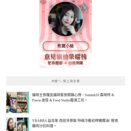
熊寶小榆
🔎燒ㄟ~新上架文章
貓咪主食糧及貓咪餐食開箱心得，Summit10 森咪特 &
Pawta 波塔 & Food Studio寵湯工坊。
YBARRA 益百萊 西班牙原裝 特級冷壓初榨橄欖油! 輕食
雞肉沙拉料理。