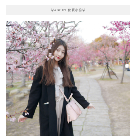
🐻ABOUT 熊寶小榆🐻