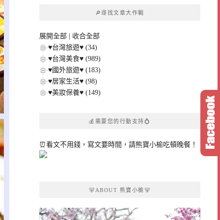
章
🔎尋找文章大作戰
分
類
展開全部
|
收合全部
♥台灣旅遊♥ (34)
♥台灣美食♥ (989)
♥國外旅遊♥ (183)
♥居家生活♥ (98)
♥美妝保養♥ (149)
💰需要您的行動支持💍
⏰看文不用錢，寫文要時間，請熊寶小榆吃頓晚餐！
🐻ABOUT 熊寶小榆🐻