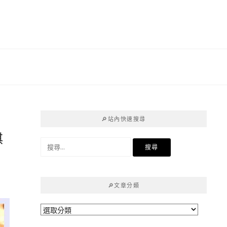
🔎站內快速搜尋
淇
搜
尋
關
鍵
🔎文章分類
字:
🔎
文