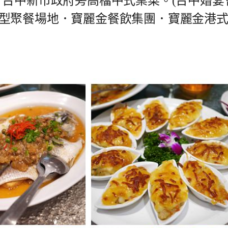
，台中新市政府旁高檔中式桌菜。(台中婚宴
型聚餐場地．寶麗金餐飲集團．寶麗金港