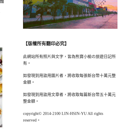
會
式
【版權所有翻印必究】
此網站所有照片與文字，皆為熊寶小榆の旅遊日記所
有。
如發現到用盜用圖片者，將收取每張新台幣十萬元整
金額。
如發現到用盜用文章者，將收取每篇新台幣五十萬元
整金額。
copyright© 2014-2100 LIN-HSIN-YU All rights
reserved。