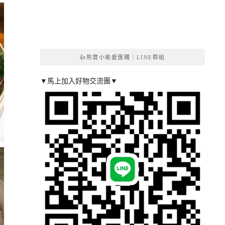
👍熊寶小榆愛團購｜LINE群組
▼馬上加入好物交流團▼