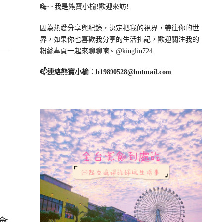
嗨~~我是熊寶小榆!歡迎來訪!
因為熱愛分享與紀錄，決定把我的視界，帶往你的世
界，如果你也喜歡我分享的生活扎記，歡迎關注我的
粉絲專頁一起來聊聊唷。@kinglin724
📫連絡熊寶小榆
：
b19890528@hotmail.com