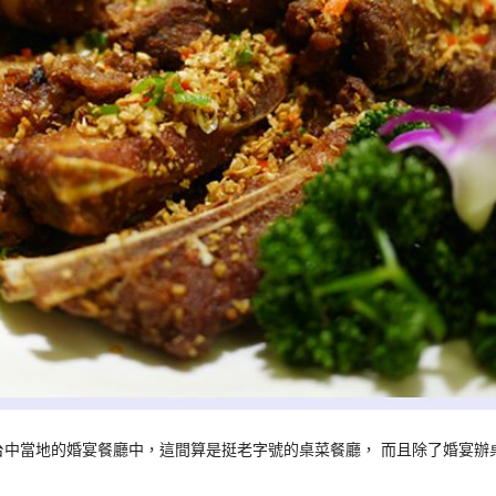
台中當地的婚宴餐廳中，這間算是挺老字號的桌菜餐廳， 而且除了婚宴辦