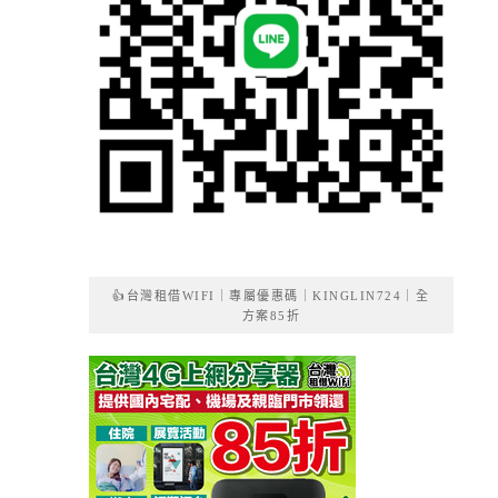
👍台灣租借WIFI｜專屬優惠碼｜KINGLIN724｜全
方案85折