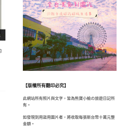
的
【版權所有翻印必究】
此網站所有照片與文字，皆為熊寶小榆の旅遊日記所
有。
如發現到用盜用圖片者，將收取每張新台幣十萬元整
金額。