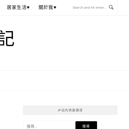
居家生活♥
關於我♥
記
🔎站內快速搜尋
搜