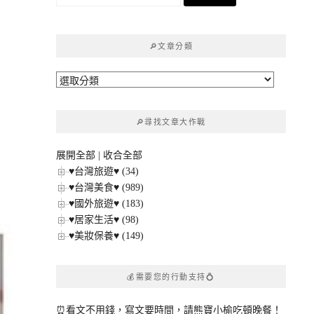
尋
關
鍵
🔎文章分類
字:
🔎
文
章
🔎尋找文章大作戰
分
類
展開全部
|
收合全部
♥台灣旅遊♥ (34)
♥台灣美食♥ (989)
♥國外旅遊♥ (183)
♥居家生活♥ (98)
♥美妝保養♥ (149)
💰需要您的行動支持💍
⏰看文不用錢，寫文要時間，請熊寶小榆吃頓晚餐！