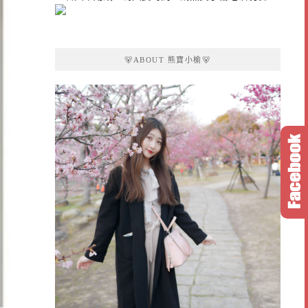
🐻ABOUT 熊寶小榆🐻