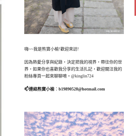
嗨~~我是熊寶小榆!歡迎來訪!
因為熱愛分享與紀錄，決定把我的視界，帶往你的世
界，如果你也喜歡我分享的生活扎記，歡迎關注我的
粉絲專頁一起來聊聊唷。@kinglin724
📫連絡熊寶小榆
：
b19890528@hotmail.com