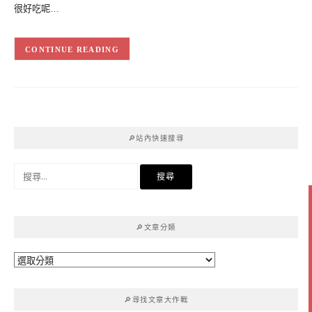
很好吃呢…
CONTINUE READING
🔎站內快速搜尋
搜
尋
關
鍵
🔎文章分類
字:
🔎
文
章
🔎尋找文章大作戰
分