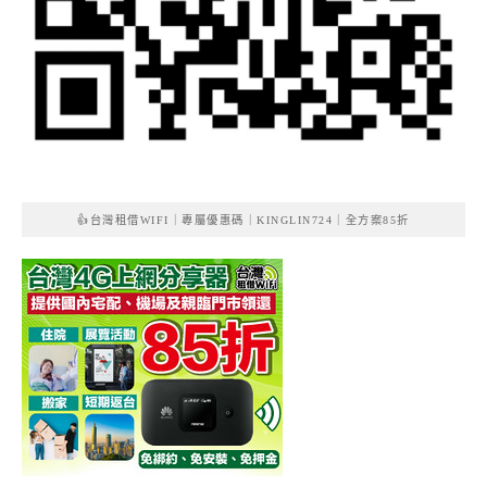
👍台灣租借WIFI｜專屬優惠碼｜KINGLIN724｜全方案85折