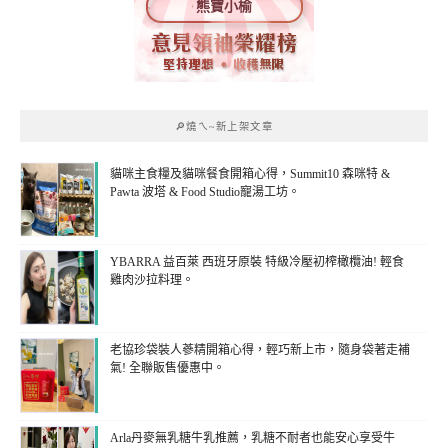
熊寶小榆
🔎燒ㄟ~新上架文章
貓咪主食糧及貓咪餐食開箱心得，Summit10 森咪特 &
Pawta 波塔 & Food Studio寵湯工坊。
YBARRA 益百萊 西班牙原裝 特級冷壓初榨橄欖油! 輕食
雞肉沙拉料理。
老協珍袋裝人蔘精開箱心得，輕巧新上市，隨身袋著走補
氣! 全聯販售優惠中。
Arla丹麥無乳糖牛乳推薦，乳糖不耐者也能安心享受牛