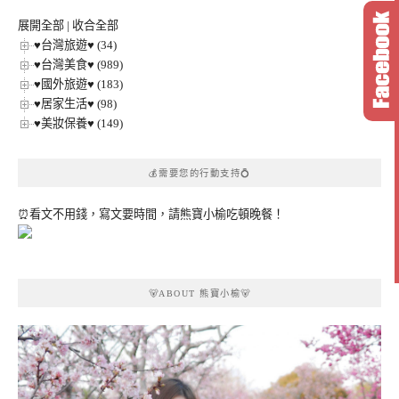
類
展開全部
|
收合全部
♥台灣旅遊♥ (34)
♥台灣美食♥ (989)
♥國外旅遊♥ (183)
♥居家生活♥ (98)
♥美妝保養♥ (149)
💰需要您的行動支持💍
⏰看文不用錢，寫文要時間，請熊寶小榆吃頓晚餐！
🐻ABOUT 熊寶小榆🐻