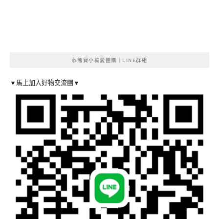
👍熊寶小榆愛團購｜LINE群組
▼馬上加入好物交流團▼