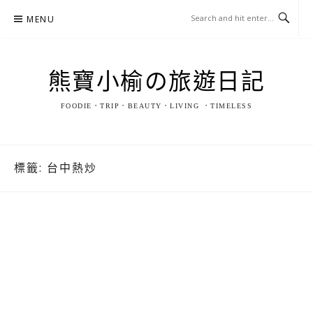
Skip
MENU
to
content
熊寶小榆の旅遊日記
FOODIE．TRIP．BEAUTY．LIVING ．TIMELESS
標籤:
台中熱炒