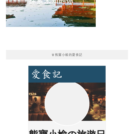
🧚熊寶小榆的愛食記