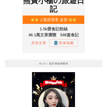
🧚2021 意見領袖榮耀榜