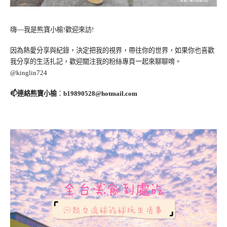
嗨~~我是熊寶小榆!歡迎來訪!
因為熱愛分享與紀錄，決定把我的視界，帶往你的世界，如果你也喜歡
我分享的生活扎記，歡迎關注我的粉絲專頁一起來聊聊唷。
@kinglin724
📫連絡熊寶小榆
：
b19890528@hotmail.com