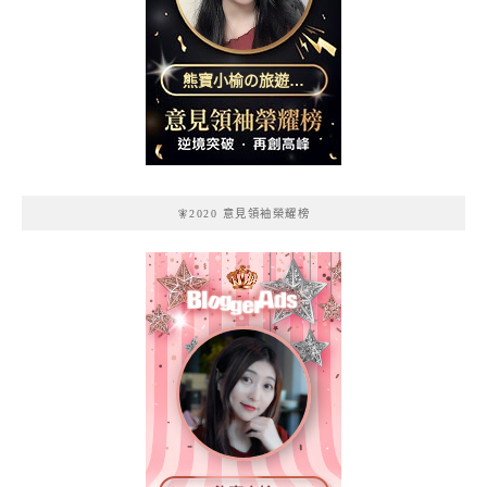
熊寶小榆の旅遊日
記
🧚2020 意見領袖榮耀榜