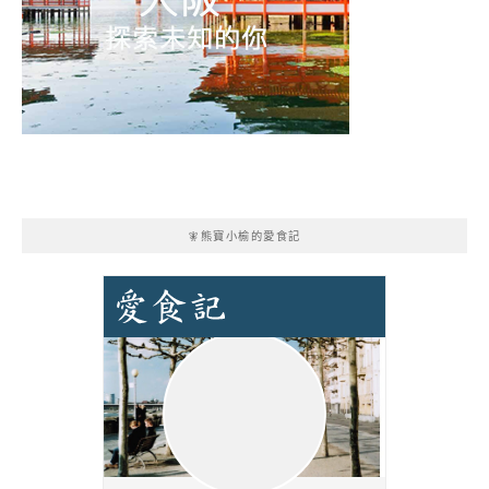
🧚熊寶小榆的愛食記