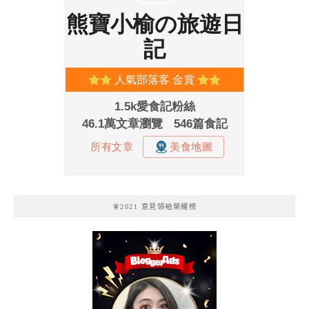
🧚2021 意見領袖榮耀榜