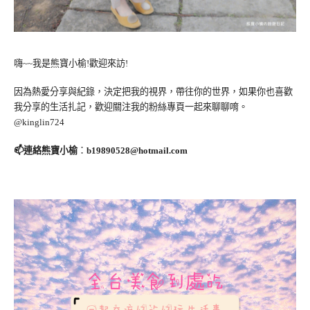
嗨~~我是熊寶小榆!歡迎來訪!
因為熱愛分享與紀錄，決定把我的視界，帶往你的世界，如果你也喜歡
我分享的生活扎記，歡迎關注我的粉絲專頁一起來聊聊唷。
@kinglin724
📫連絡熊寶小榆
：
b19890528@hotmail.com