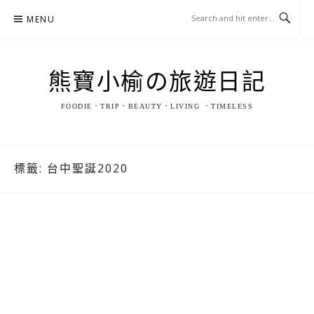
Skip
MENU
to
content
熊寶小榆の旅遊日記
FOODIE．TRIP．BEAUTY．LIVING ．TIMELESS
標籤:
台中聖誕2020