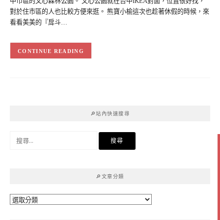
中市區的文心森林公園。 文心公園就在台中IKEA對面，位置很好找，
對於住市區的人也比較方便來逛。 熊寶小榆這次也趁著休假的時候，來
看看美美的『戽斗…
CONTINUE READING
🔎站內快速搜尋
搜
尋
關
鍵
🔎文章分類
字:
🔎
文