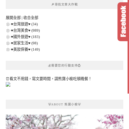
章
🔎尋找文章大作戰
分
類
展開全部
|
收合全部
♥台灣旅遊♥ (34)
♥台灣美食♥ (989)
♥國外旅遊♥ (183)
♥居家生活♥ (98)
♥美妝保養♥ (149)
💰需要您的行動支持💍
⏰看文不用錢，寫文要時間，請熊寶小榆吃頓晚餐！
🐻ABOUT 熊寶小榆🐻