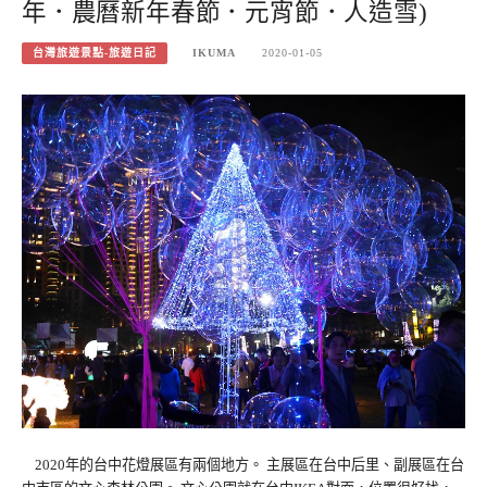
年．農曆新年春節．元宵節．人造雪)
台灣旅遊景點-旅遊日記
IKUMA
2020-01-05
2020年的台中花燈展區有兩個地方。 主展區在台中后里、副展區在台