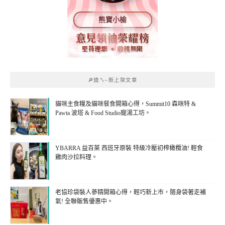
熊寶小榆
🔎燒ㄟ~新上架文章
貓咪主食糧及貓咪餐食開箱心得，Summit10 森咪特 &
Pawta 波塔 & Food Studio寵湯工坊。
YBARRA 益百萊 西班牙原裝 特級冷壓初榨橄欖油! 輕食
雞肉沙拉料理。
老協珍袋裝人蔘精開箱心得，輕巧新上市，隨身袋著走補
氣! 全聯販售優惠中。