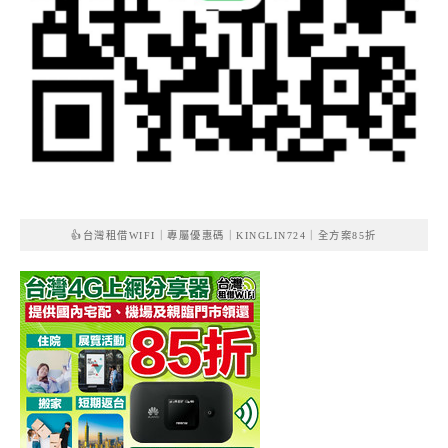
👍台灣租借WIFI｜專屬優惠碼｜KINGLIN724｜全方案85折