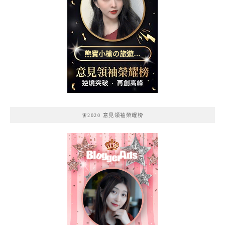
熊寶小榆の旅遊日
記
🧚2020 意見領袖榮耀榜