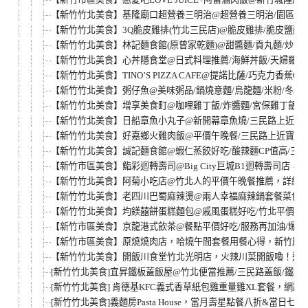
【新竹竹北美食】基隆廟口超營養三明治@超營養三明治/園區外
【新竹竹北美食】3Q脆皮雞排(竹北三民店)@脆皮雞排/脆皮鹽酥雞
【新竹竹北美食】林記麵食館(原曾家乾麵)@甜醬麵/貢丸麵/炒飯
【新竹竹北美食】心丼隱食堂@日式料理推薦/海鮮丼飯/天婦羅/鍋
【新竹竹北美食】TINO’S PIZZA CAFE@提諾比薩/巧克力香蕉O
【新竹竹北美食】粥仔魚@美味粥品/鍋燒意麵/烏龍麵/米粉/冬粉
【新竹竹北美食】增享美食町@咖哩雞丁飯/炸醬麵/宮保雞丁飯/
【新竹竹北美食】日船章魚小丸子@新開幕章魚燒/三民路上近新
【新竹竹北美食】好嘉鄉火雞肉飯@平價午晚餐/三民路上近寶雅
【新竹竹北美食】誠記麵食館@蝦仁蒸餃好吃/酸辣麵CP值高/三
【新竹市區美食】鮨彩迴轉壽司@Big City巨城B1迴轉壽司店，
【新竹竹北美食】阿菊小吃店@竹北人的平價午晚餐推薦，詳細
【新竹竹北美食】老四川巴蜀麻辣燙@兩人幸福麻辣鍋套餐菜色，$
【新竹竹北美食】均鎂囍餅蛋糕麵包@戚風蛋糕好吃/竹北平價高
【新竹市區美食】京龍港式飲茶@餐點平價好吃/服務再加油/爆漿芋
【新竹市區美食】原燒燒肉店，哈燒午間套餐用餐心得，新竹慶生
【新竹竹北美食】開飯川食堂竹北光明店，火辣川菜開飯嚕！適
[新竹竹北美食]宜昇鐵板蓋飯屋@竹北便當推薦/三民路蓋飯/鐵板燒
[新竹竹北美食] 肯德基KFC義式香草紙包雞重量雞XL套餐，網路
[新竹竹北美食]義麵房Pasta House，當月壽星點餐八折&當日七