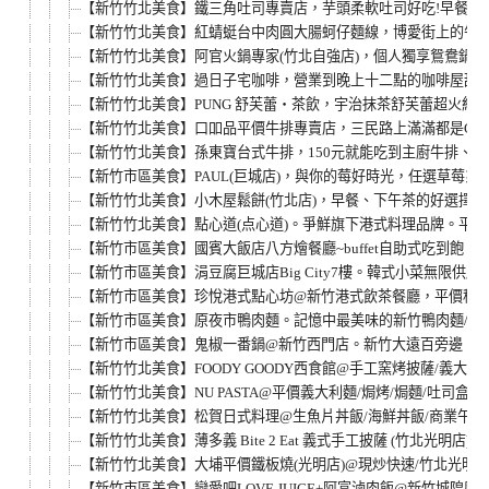
【新竹竹北美食】鐵三角吐司專賣店，芋頭柔軟吐司好吃!早餐、
【新竹竹北美食】紅蜻蜓台中肉圓大腸蚵仔麵線，博愛街上的午
【新竹竹北美食】阿官火鍋專家(竹北自強店)，個人獨享鴛鴦鍋，涮
【新竹竹北美食】過日子宅咖啡，營業到晚上十二點的咖啡屋甜
【新竹竹北美食】PUNG 舒芙蕾‧茶飲，宇治抹茶舒芙蕾超火
【新竹竹北美食】口吅品平價牛排專賣店，三民路上滿滿都是CP
【新竹竹北美食】孫東寶台式牛排，150元就能吃到主廚牛排、主
【新竹市區美食】PAUL(巨城店)，與你的莓好時光，任選草莓系
【新竹竹北美食】小木屋鬆餅(竹北店)，早餐、下午茶的好選擇
【新竹竹北美食】點心道(点心道)。爭鮮旗下港式料理品牌。平板
【新竹市區美食】國賓大飯店八方燴餐廳~buffet自助式吃到飽。
【新竹市區美食】涓豆腐巨城店Big City7樓。韓式小菜無限
【新竹市區美食】珍悅港式點心坊@新竹港式飲茶餐廳，平價種類豐
【新竹市區美食】原夜市鴨肉麵。記憶中最美味的新竹鴨肉麵/炒
【新竹市區美食】鬼椒一番鍋@新竹西門店。新竹大遠百旁邊，個人小
【新竹竹北美食】FOODY GOODY西食館@手工窯烤披薩/義大利麵/
【新竹竹北美食】NU PASTA@平價義大利麵/焗烤/焗麵/吐司盒子
【新竹竹北美食】松賀日式料理@生魚片丼飯/海鮮丼飯/商業午餐
【新竹竹北美食】薄多義 Bite 2 Eat 義式手工披薩 (竹北光明
【新竹竹北美食】大埔平價鐵板燒(光明店)@現炒快速/竹北光明一
【新竹市區美食】戀愛吧LOVE JUICE+阿富滷肉飯@新竹城隍廟