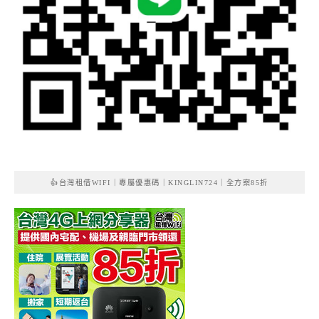
👍台灣租借WIFI｜專屬優惠碼｜KINGLIN724｜全方案85折