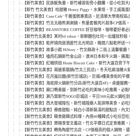
【新竹美食】民族魷魚羹，新竹補習街旁小麵攤，從小吃到大的古早味
【新竹·竹北美食】哈甜豬 Honey Piggy，水果塔、手工戚
【新竹美食】Casa Cafe’ 千層蛋糕專賣店，近清華大學南校
【新竹美食】竹北北極熊涮涮鍋，熊量套餐肉片超多CP值高，來店
【新竹美食】BEANSTORE COFFEE 好豆咖啡，咖啡愛好者必訪
【新竹竹北美食】某村bô tshun，新鮮麵包吐司一出爐就秒殺，
【新竹美食】乾杯燒肉居酒屋竹北光明店，晚間八點乾杯送一杯，
【新竹美食】故事小館 HiStory，竹北縣政十二街上溫馨餐廳
【新竹美食】嗑肉石鍋新竹金山店，澳洲日本和牛火鍋、痛風鍋
【新竹美食】紅帽烘焙 Home Biscuit Cake，新竹大遠百旁
【新竹竹北美食】兩披索靓鍋(竹北三民店)，冬天吃麻油豬火鍋
【新竹美食】花月嵐拉麵(新竹巨城店)，巨城4樓美食街的平價日式
【新竹美食】海底撈火鍋新竹分店(新竹大遠百4F)，桌邊服務一
【新竹美食】廟口鴨香飯，到新竹必吃的美味小吃推薦，必點鴨
【新竹美食】涮乃葉新竹SOGO巨城店，平日368元起火鍋吃到
【新竹美食】西大發城隍包，新竹城隍廟人氣排隊美食，必吃爆
【新竹竹北美食】療癒甜點，純白小清新裝潢的甜點店，內文附詳細菜單
【新竹竹北美食】韓食館韓式料理，內用40種韓式小吃任您吃到飽！
【新竹竹北美食】樂陽食堂文義店，竹北平價日式定食推薦，炸豬
【新竹竹北美食】轉角陶屋竹北店，CP值極高的個人鍋物，還有