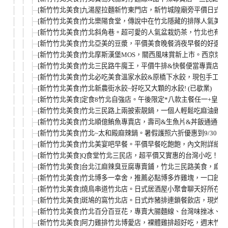
[新竹竹北美食]九湯屋拉麵新竹東門店，新竹城隍廟旁平價日式
[新竹竹北美食]竹北樂陽食堂，傳說中在竹北隱藏的排隊人氣美
[新竹竹北美食]竹北斜角巷。超可愛的人氣盆栽奶茶，竹北也有嚕。
[新竹竹北美食]竹北亞美的豆漿，平價美食晚餐消夜早餐的好選擇
[新竹竹北美食]竹北摩斯漢堡MOS，關西風味賞新上市。西京燒
[新竹竹北美食]竹北三民路牛魔王，平價牛排&快餐便當專賣店
[新竹竹北美食]竹北必吃美食溫家水餃&原橋下水餃，現包手工水
[新竹竹北美食]竹北新農街水餃~好吃又大顆的水餃! (已歇業)
[新竹竹北美食]定食8竹北自強店。午後限定*八款主餐任一+皇家泡
[新竹竹北美食]竹北三民路上兩披索靚鍋，一個人輕鬆吃麻油雞
[新竹竹北美食]竹北順億鮪魚專賣店，壽司&生魚片&丼飯通通都有
[新竹竹北美食]竹北~太和殿麻辣鍋。暑假護照六折優惠到9/30。(
[新竹竹北美食]竹北美宴吧早餐。平價早餐吃飽飽，內文附詳細
[新竹竹北美食]Q食堂竹北三民店，超平價又實惠的台灣小吃！平
[新竹竹北美食]台北江麻辣臭豆腐專賣鋪，竹北三民路美食，麻辣
[新竹竹北美食]竹北博多一幸舍，推薦必點博多炸雞塊，一口餃子
[新竹竹北美食]燒鳥串道竹北店。日式居酒屋小聚會聊天好所在
[新竹竹北美食]斑鳩的窩竹北店。日式炸豬排連鎖餐飲店，現炸豬
[新竹竹北美食]竹北百分百豆花，專賣大腸麵線、台灣味挫冰、
[新竹竹北美食]阿力雞排竹北博愛店，裸體雞排超好吃，週末竹