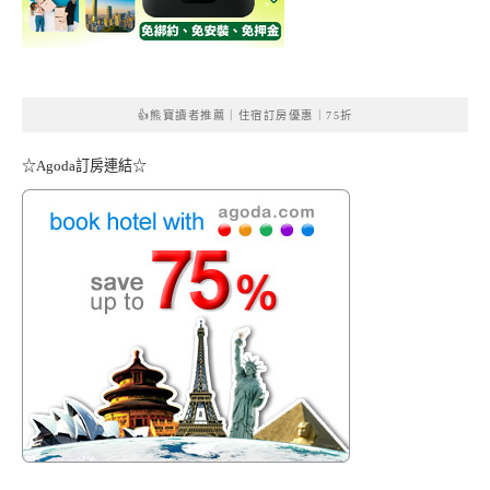
👍熊寶讀者推薦｜住宿訂房優惠｜75折
☆Agoda訂房連結☆