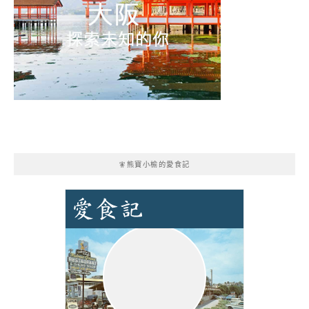
🧚熊寶小榆的愛食記