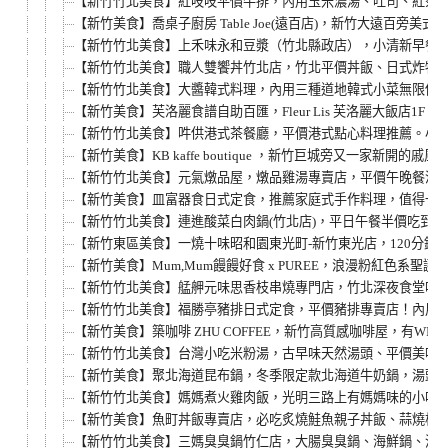
【新竹竹北美食】紅吱吱平價牛排，內用玉米濃湯、吐司、紅茶無
【新竹美食】喬桌子廚房 Table Joe(遠百店)，新竹大遠百旁美式
【新竹竹北美食】上禾味永和豆漿（竹北縣政店），小清新早餐
【新竹竹北美食】職人雙饗丼竹北店，竹北平價丼飯、日式炸物
【新竹竹北美食】大醬韓式料理，內用三種道地韓式小菜無限供
【新竹美食】芙洛麗食譜自助百匯，Fleur Lis 芙洛麗大飯店1F 
【新竹竹北美食】吽供港式茶餐廳，平價港式點心料理推薦。小
【新竹美食】KB kaffe boutique ，新竹巨城旁又一
【新竹竹北美食】元氣燉品屋，燉品雞湯專賣店，平價午晚餐滷
【新竹美食】皿富器食日式定食，推薦家庭式手作料理，值得一
【新竹竹北美食】連進酸菜白肉鍋(竹北店)，平日午餐半價吃到飽。
【新竹東區美食】一燒十味昭和園東光町-新竹東光店，120分鐘
【新竹美食】Mum,Mum饅饅好食 x PUREE，浪漫粉紅色系聖
【新竹竹北美食】艋舺元味思香枝串燒專門店，竹北深夜食堂吃消
【新竹竹北美食】福勝亭豬排日式定食，平價豬排專賣店！內用
【新竹美食】築咖啡 ZHU COFFEE，新竹高質感咖啡屋，有
【新竹竹北美食】台灣小吃米粉湯，古早味天然湯頭、平價美味
【新竹美食】聚北海道昆布鍋，冬季限定款北海道牛奶鍋，湯頭濃郁
【新竹竹北美食】媽媽煮火雞肉飯，光明三路上有媽媽味的小吃
【新竹美食】魚町丼飯專賣店，必吃炙燒鮭魚親子丼飯、蒜燒松
【新竹竹北美食】三媽臭臭鍋竹仁店，大腸臭臭鍋、海鮮鍋、泡