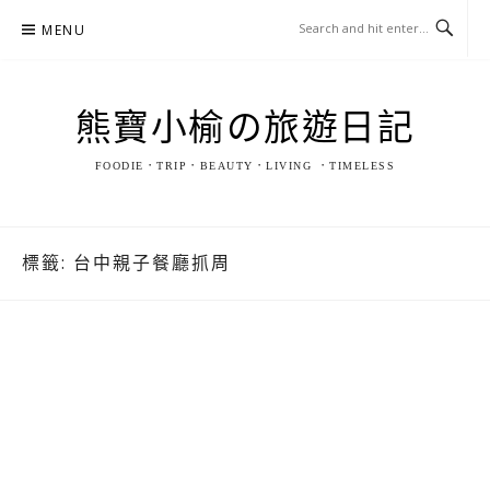
Skip
MENU
to
content
熊寶小榆の旅遊日記
FOODIE．TRIP．BEAUTY．LIVING ．TIMELESS
標籤:
台中親子餐廳抓周