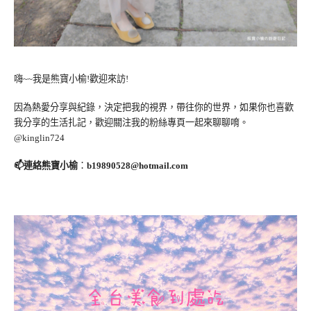
嗨~~我是熊寶小榆!歡迎來訪!
因為熱愛分享與紀錄，決定把我的視界，帶往你的世界，如果你也喜歡
我分享的生活扎記，歡迎關注我的粉絲專頁一起來聊聊唷。
@kinglin724
📫連絡熊寶小榆
：
b19890528@hotmail.com