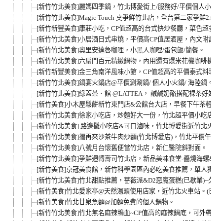
[新竹竹北美食]麗媽四季鍋，竹北博愛街上/服務好/平價個人小火
[新竹竹北美食]Magic Touch 奌爭鮮竹北店，全台第二家爭鮮2
[新竹新豐美食]康莊小吃，CP值超高的台式快炒餐廳，菜色超多
[新竹竹北美食]小居酒日式串燒，平價高CP值居酒屋，內文附詳
[新竹竹北美食]奧里安達魯咖哩，小黑人咖哩/蛋包飯/簡餐。
[新竹竹北美食]六扇門百元精緻鍋物，內用還有爆米花機咖啡機
[新竹新豐美食]金三角南洋風味小館，CP值超高的平價泰式料理店
[新竹竹北美食]鍋宴火鍋店@平價涮涮鍋/ 個人小火鍋/ 海陸鍋。(已
[新竹竹北美食]綠蓋茶．館 @LATTEA， 鹹鹹奶酪搭配裸茶好好喝
[新竹美食]小木屋鬆餅新竹東門店&公館台大店，早餐下午茶輕食
[新竹竹北美食]徐家小吃店，炒麵好大一份，竹北超平價小吃店
[新竹竹北美食] 路邊攤小吃店&可口滷味，竹北博愛街近竹北火
[新竹竹北美食]擱再來沙茶牛肉炒麵(竹北博愛店)，竹北平價午晚
[新竹竹北美食]八號月台懷舊便當竹北店，新仁醫院斜對面。
[新竹竹北美食]爭鮮迴轉壽司竹北店，新品美味食堂-醬燒海螺&
[新竹美食]京冠美食館，新竹科學園區內必吃美食推薦，單人獨
[新竹竹北美食]竹北甜點推薦，薔薇派&D2惡魔蛋糕(已歇業)~
[新竹美食]竹北愛家亭@天然湯頭使用店家，近竹北火車站。(已歇
[新竹美食]竹北甘泉魚麵@加麵免費的個人鍋物。
[新竹竹北美食]竹北無名麻辣鴨血~CP值高的麻辣鍋底，可外帶唷