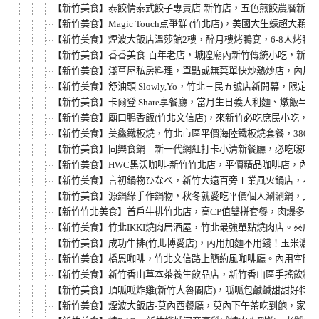
【新竹美食】泰餃情泰式餃子專賣店-新竹店，五色煎餃農曆新年開運
【新竹美食】Magic Touch点爭鮮 (竹北店)，美國大生蠔
【新竹美食】煙波大飯店溫莎館2樓，醉月樓烤鴨宴，6-8人烤鴨
【新竹美食】香香美食-百年老店，城隍廟內新竹傳統小吃，新竹
【新竹美食】淺草屋私房料理，單點或無菜單快炒熱炒店，內用白
【新竹美食】舒油頭 Slowly,Yo，竹北三民五號店新開幕
【新竹美食】卡爾登 Share享餐廳，當月生日義大利麵、燉飯
【新竹美食】廟口鴨香飯(竹北文信店)，來新竹必吃庶民小吃，
【新竹美食】美鱻鐵板燒，竹北市區平價海陸鐵板燒套餐，380
【新竹美食】同樂食鍋—新一代網紅打卡小清新餐廳，必吃啵啵蛤
【新竹美食】HWC黑沃咖啡-新竹竹北店，平價精品咖啡店，內
【新竹美食】言初鍋物ひなべ，新竹大遠百旁工業風火鍋店，巷弄
【新竹美食】源鍋綠手作鍋物，秋冬就愛吃平價個人涮涮鍋，大遠
【新竹竹北美食】首戶牛排竹北店，高CP值雙拼套餐，肉爆多好
【新竹美食】竹北IKKI燒肉居酒屋，竹北最強單點燒肉店。來
【新竹美食】成功牛排(竹北博愛店)，內用加麵不用錢！玉米濃湯
【新竹美食】橋恩咖啡，竹北文信路上簡約風咖啡廳。內用空間有插
【新竹美食】新竹香山草本茶養生飲品店，新竹香山區手搖飲料專
【新竹美食】頂呱呱炸雞(新竹大魯閣店)，呱呱包鹹鹹甜甜好特別
【新竹美食】煙波大飯店-莫內西餐廳，莫內下午茶吃到飽，家庭聚