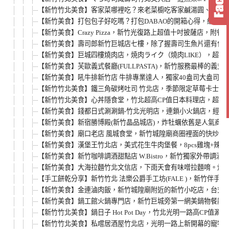
【新竹竹北美食】客家菜哪裡吃？來老菜櫥吃客家鹹湯圓、新埔
【新竹美食】打包包子好吃嗎？打包DABAO的開箱心得，網路
【新竹美食】Crazy Pizza，新竹光復路上超值十吋披薩店
【新竹美食】壽司郎新竹巨城店七樓，除了握壽司生魚片還有什
【新竹美食】巨城四樓燒肉店，焼肉ライク（燒肉LIKE），超
【新竹美食】芙歐義式餐廳(FULLPASTA)，新竹服務最棒的
【新竹美食】吼牛排新竹店 牛排專業達人，獨家40盎司大盎司
【新竹竹北美食】鐵三角碳烤吐司 竹北店，季節限定草莓卡士達
【新竹竹北美食】心丼隱食堂，竹北超高CP值日本料理店，超平
【新竹美食】錢都日式涮涮鍋-竹北光明店，連鎖小火鍋店，經濟鍋
【新竹美食】新宿勝博殿(新竹晶品城店)，炸牡蠣依舊是人氣商品
【新竹美食】廟口老店 風城食堂，新竹城隍廟商圈裡面的快炒店
【新竹美食】漢堡王竹北店，美式花生牛肉堡餐，8pcs雞塊+辣薯球只要
【新竹美食】新竹咖啡調酒甜點店 W.Bistro，新竹獨家外帶
【新竹美食】大海拉麵竹北文信店，下雨天會有味噌拉麵唷。炸
【手工餅乾分享】新竹竹北 法樂公爵手工坊(FALE )，新竹
【新竹美食】金連滷肉飯，新竹城隍廟附近的新竹小吃店，台式服
【新竹美食】鍋工館火鍋專門店，新竹巨城旁第一網美鍋物餐廳，
【新竹竹北美食】鍋日子 Hot Pot Day，竹北光明一路
【新竹竹北美食】私嚐居酒屋竹北店，光明一路上新開幕的寵物