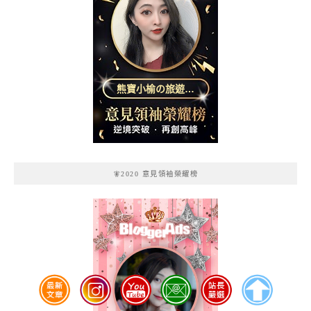
熊寶小榆の旅遊日
記
🧚2020 意見領袖榮耀榜