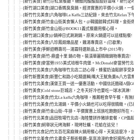
[新竹美食] 新竹@紅葉餐廳。糖醋肉酸酸甜甜好滋味，新竹必吃
[新竹湖口美食]湖口香媽臭臭鍋。經濟實惠的平價小火鍋，一個
[新竹竹北美食]六角咖啡La Kaffa三訪紀錄，來去竹北Relax下午
[新竹美食]新竹金山街美食懶人包。@韓國館韓式料理。金街傳
[新竹美食]新竹金山街@BOOK11義式餐廳用餐心得。
[新竹湖口美食]@鍋神日式涮涮鍋。原來火鍋還可以這樣點餐!
[新竹竹北美食]八珍鳳姐燉品屋，雞湯專賣店。(已歇業)
[新竹美食]爭鮮迴轉壽司—湯霜特選新品上市中 (2015年)
[新竹美食]新竹-鼎盛十里 鍋の物。裝潢華麗精緻鍋物專賣店!
[新竹美食]麥當勞1955美式培根牛肉堡。McDonald麥當勞竹北
[新竹竹北美食]六角咖啡竹北店二訪心得，蜂蜜奶油鬆餅享受美
[新竹新豐美食]新豐仁和路小吃精選輯|嘴大王魷魚羹&八方雲集&
[新竹竹北美食]漢堡王買一送一優惠活動，中國信託酷碰A個GO
[新竹美食]Cold stone巨城店，之冬天好冷也要吃一球冰淇淋!
[新竹竹北美食]竹北La kaffa六角咖啡，推薦輕食早午餐，有無
[新竹竹北美食]竹北湯鍋，平價小火鍋也可以吃得很精緻。(已歇業
[新竹美食]新竹金山街~牛排。平價實惠上班族吃飽飽好所在。(已
[新竹竹北美食]品田牧場竹北店~海陸雙拼炸豬排套餐，CP值超高!
[新竹美食]蚵舉狀元烤海鮮，現烤牡蠣、花蛤在這兒！
[新竹竹北食記]竹北百花窯麻辣火鍋用餐心得。天氣這麼冷，該吃
[新竹竹北美食]竹北畫盒子藝術餐廳~氣氛浪漫約會好場所(內文附