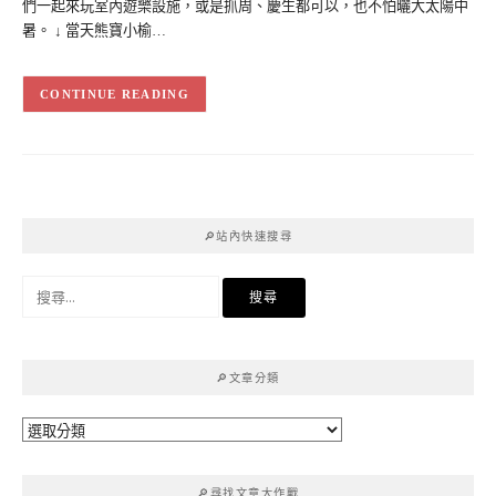
們一起來玩室內遊樂設施，或是抓周、慶生都可以，也不怕曬大太陽中
暑。 ↓ 當天熊寶小榆…
CONTINUE READING
🔎站內快速搜尋
搜
尋
關
鍵
🔎文章分類
字:
🔎
文
章
🔎尋找文章大作戰