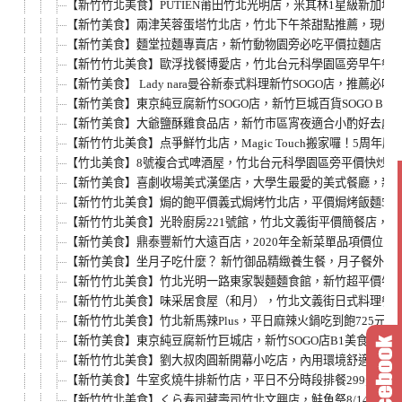
【新竹竹北美食】PUTIEN莆田竹北光明店，米其林1星級新加
【新竹美食】兩津芙蓉蛋塔竹北店，竹北下午茶甜點推薦，現烤
【新竹美食】麵堂拉麵專賣店，新竹動物園旁必吃平價拉麵店，
【新竹竹北美食】歐浮找餐博愛店，竹北台元科學園區旁早午餐店
【新竹美食】 Lady nara曼谷新泰式料理新竹SOGO店
【新竹美食】東京純豆腐新竹SOGO店，新竹巨城百貨SOGO 
【新竹美食】大爺鹽酥雞食品店，新竹市區宵夜適合小酌好去處
【新竹竹北美食】点爭鮮竹北店，Magic Touch搬家囉！5周年慶
【竹北美食】8號複合式啤酒屋，竹北台元科學園區旁平價快炒
【新竹美食】喜劇收場美式漢堡店，大學生最愛的美式餐廳，新
【新竹竹北美食】焗的飽平價義式焗烤竹北店，平價焗烤飯麵55
【新竹竹北美食】光聆廚房221號館，竹北文義街平價簡餐店，
【新竹美食】鼎泰豐新竹大遠百店，2020年全新菜單品項價位
【新竹美食】坐月子吃什麼？ 新竹御品精緻養生餐，月子餐外送
【新竹竹北美食】竹北光明一路東家製麵麵食館，新竹超平價牛肉麵
【新竹竹北美食】味采居食屋（和月），竹北文義街日式料理餐
【新竹竹北美食】竹北新馬辣Plus，平日麻辣火鍋吃到飽725
【新竹美食】東京純豆腐新竹巨城店，新竹SOGO店B1美食街美食
【新竹竹北美食】劉大叔肉圓新開幕小吃店，內用環境舒適，有
【新竹美食】牛室炙燒牛排新竹店，平日不分時段排餐299元起
【新竹竹北美食】くら寿司藏壽司竹北文興店，鮭魚祭8/14期間