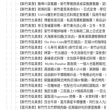
【新竹美食】雅啤川菜餐廳，新竹聚餐辦桌桌菜推薦餐廳，菜色
【新竹美食】斑鳩的窩，新竹愛買美食街B1，日式定食、厚切炸
【新竹美食】YAYOI彌生軒巨城日式料理定食推薦！採用平板
【新竹竹北美食】博愛街臭豆腐、私房青醬乾麵推薦！來店必吃臭
【新竹美食】帝王食補薑母鴨，新竹東光店心得。立冬、冬至、
【新竹竹北美食】家竹亭豬排咖哩，竹北縣政二路上日式定食、鍋
【新竹竹北美食】大海豚骨拉麵(文信店)，豚骨湯頭濃郁價格實
【新竹市區美食】The Polo Cafe(新竹巨城店)，巨城3F
【新竹市區美食】くら寿司 藏壽司 (新竹巨城 2F)，新竹必吃迴
【新竹竹北美食】烤第一 竹北總店，今天消夜吃什麼? 深夜食堂
【新竹竹北美食】泰緣泰式料理，文信路平價泰式料理，適合家庭
【新竹市區美食】 MoMo Paradise 壽喜燒，一個人也能輕鬆
【新竹竹北美食】真過癮火鍋，竹北個人小火鍋、涮涮鍋、麻辣
【新竹竹北美食】自由創炒平價精緻炒品，午晚餐必吃炒飯、炒麵
【新竹市區美食】銅盤嚴選韓式烤肉(巨城8F餐廳)，韓式烤肉、韓式
【新竹市區美食】一百種味道，宅配也可以的網紅甜點店，新竹
【新竹竹北美食】鬼匠拉麵，三民路上CP值超高拉麵，一百元有
【新竹市區美食】富穀沺 Fugootain 想像‧美‧米食料理。
【新竹竹北美食】百合牛排，當月壽星半價優惠，同行友人九折!
【當月美食】新竹竹北竹野燒肉飯~近期最好吃的便當推薦，招牌燒