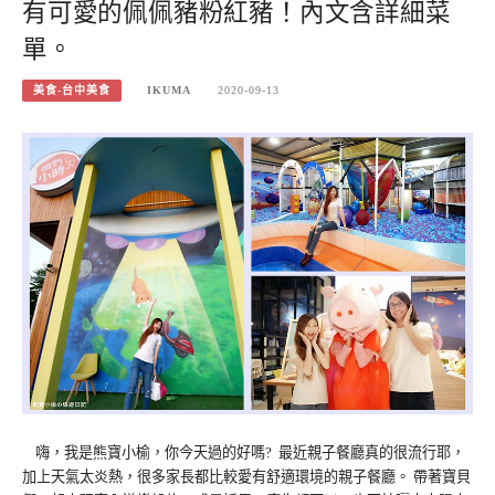
有可愛的佩佩豬粉紅豬！內文含詳細菜
單。
美食-台中美食
IKUMA
2020-09-13
嗨，我是熊寶小榆，你今天過的好嗎? 最近親子餐廳真的很流行耶，
加上天氣太炎熱，很多家長都比較愛有舒適環境的親子餐廳。 帶著寶貝