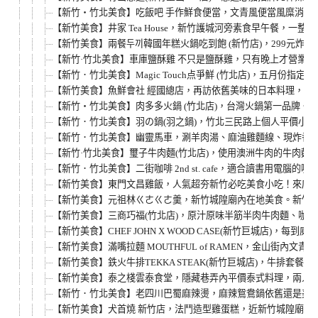
【新竹‧竹北美食】吃飯吧 手作鮮食便當，文青風便當風糜消費
【新竹美食】井家 Tea House，新竹護城河旁素食早午餐，
【新竹美食】兩餐두끼韓國年糕火鍋吃到飽 (新竹店)，299元
【新竹·竹北美食】車庫鹽酥雞 不只是鹽酥雞，只有晚上才營業
【新竹．竹北美食】Magic Touch点爭鮮 (竹北店)，五月
【新竹美食】魚鮮會社 經國總店，再訪依舊美味的日本料理，情
【新竹‧竹北美食】肉多多火鍋 (竹北店)，台灣火鍋第一品牌
【新竹．竹北美食】羽の鍋(羽之鍋)，竹北三民路上個人平價小
【新竹．竹北美食】幽靈馬車，涮羊肉湯、麻油雞麵線、現炸香雞
【新竹·竹北美食】璽子牛肉麵(竹北店)，使用澳洲牛肉的牛肉麵
【新竹．竹北美食】二街咖啡 2nd st. cafe，適合讀書用電
【新竹美食】東門文昌雞飯，人氣超夯新竹必吃美食小吃！來店
【新竹美食】元祖林ㄍㄜㄍㄜ羹，新竹城隍廟內在地美食。新竹
【新竹美食】三商巧福(竹北店)，原汁原味半筋半肉牛肉麵、咖哩
【新竹美食】CHEF JOHN X WOOD CASE(新竹巨城店)，
【新竹美食】滿嘴拉麵 MOUTHFUL of RAMEN，金山街
【新竹美食】鉄火牛排TEKKA STEAK(新竹巨城店)，牛排套
【新竹美食】泰之棧雲泰食堂，隱藏巷弄內平價泰式料理，兩人套
【新竹．竹北美食】老四川巴蜀麻辣燙，麻辣鴛鴦鍋依舊還是美味
【新竹美食】犬首燒 新竹店，法鬥造型雞蛋糕，近新竹城隍廟創