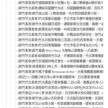
[新竹美食]新竹城隍廟美食小吃懶人包，廟口鴨香飯&雅珍號ㄍㄜ
[新竹竹北美食]讚岐烏龍麵竹北店，烏龍麵麵條超Q彈，百吃不膩
[新竹美食]新竹金山街~三媽臭臭鍋，內文附詳細菜單介紹。
[新竹竹北美食]竹北粥董烏龍麵，竹北市區平價午晚餐好選擇。
[新竹美食]新竹大海拉麵巨城旁，濃郁豚骨日式拉麵，推薦一定
[新竹新豐美食]新豐老皮牛肉麵，內用豆漿豆花無限暢飲，吃到
[新竹竹北美食]竹北新夜市鴨肉麵，炒鴨血依然好好吃，新竹必
[新竹竹北美食]竹北日船章魚燒|三民路上好吃的章魚燒。(已歇業)
[新竹竹北美食]竹北四季風麵線，竹北市區古早味台式小吃，熱
[新竹美食]新竹墨義 Mooi Pasta| 大推點心類餐點。(已歇業)
[新竹竹北美食]新橋燒肉竹北店，平價燒肉首選，竹北聚餐餐廳推
[新竹美食]新竹巨城燒丼株式會社。4F新開幕餐廳一起嘗鮮去~
[新竹美食]肯德基新口味上市，美墨辣魅咔啦雞腿堡&醬味海苔脆
[新竹美食]新竹橋下餐廳 Restaurant & Bar，大推海膽醬海鮮焗烤
[食記]711涼麵口味分享@新中華涼麵原味。日式蕎麥風味麵
[新竹竹北美食]竹北畫盒子藝術餐廳|二訪心得。推薦必吃多人分
[新竹美食]大潤發新竹忠孝店@現烤PIZZA好吃(內文含PIZZA口味
[新竹食記]TORO 賞 和食|竹北店。日式料理大快朵頤好滿足。(已
[新竹美食]新竹金山街@天利食堂。日式絹豆腐好軟嫩，豆腐控
[新竹美食]竹北@台灣小館。有質感雞肉飯餐廳，還有各式台灣小