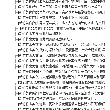
[新竹美食]新竹必吃石家魚丸& 新竹在地70年老店。記憶中的好
[新竹美食]火山口早午餐，新竹教育大學旁早餐店。(已歇業)
[新竹美食]竹北海角99快炒店，喜來登旁平價聚餐餐廳。順喝竹Te
[新竹美食]竹北三媽臭臭鍋，博愛街上個人小火鍋店~
[新竹美食]竹北野火原味美式牛排。大塊吃肉時刻來嚕~內文附
【新竹竹北美食】竹北第一番羹的專賣店，平價小吃麵飯米粉推薦
[新竹竹北美食]竹北阿富滷肉飯~
[新竹竹北美食]竹北嫩骨飯~已遷新址。
[新竹竹北美食]第一碗滷肉飯(竹北店)。超平價台灣小吃店~新竹銅
[新竹竹北美食] 饗味小廚，竹北午晚餐推薦，金沙火腿炒飯&蒜泥
[新竹竹北美食]溫州大餛飩&游麵館(竹北光明三路)。推薦必吃麻
[新竹竹北美食]金山雞腿飯竹北店@便當好吃服務好，新竹便當
[新竹竹北美食]竹北美食推薦，四海遊龍&八方雲集大PK。鍋貼.
[新竹美食]爭鮮外帶心得，季節限定外帶加貝美味@大吃大顆帆
[新竹竹北美食]吉米老爹義大利麵@近竹北車站平價義大利麵焗烤
[食記]竹北|斑馬騷莎美義餐廳，餐點精緻美味服務好(附詳細菜單)
[新竹美食推薦]新竹魚鮮會社經國店，CP值爆表的豪華海景丼飯。
[新竹美食]新竹21世紀風味館&D2惡魔蛋糕，聖誕節必吃美食推薦!
[新竹美食]新竹爭鮮迴轉壽司@焗香天使紅蝦冬季新上市!
[新竹竹北美食]竹北三民路上消夜精選懶人包推薦。石頭碳烤玉
[新竹竹北美食]竹北寶島大腸蚵仔麵線&甜不辣專賣店，三民路