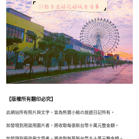
【版權所有翻印必究】
此網站所有照片與文字，皆為熊寶小榆の旅遊日記所有。
如發現到用盜用圖片者，將收取每張新台幣十萬元整金額。
如發現到用盜用文章者，將收取每篇新台幣五十萬元整金額。