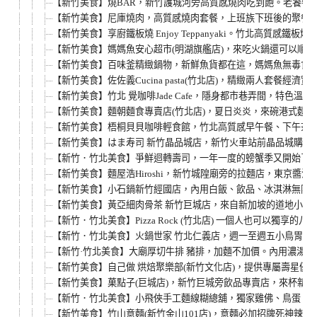
【新竹美食】燒BAR，新竹護城河旁高質感燒肉吃到飽。老饕牛
【新竹美食】尼庫燒肉，高質感燒肉套餐，上班族下班後的聚餐好
【新竹美食】享廚鐵板燒 Enjoy Teppanyaki。竹北
【新竹美食】媽媽魚安心超市(明湖旗艦店)，來吃火鍋還可以順
【新竹美食】百味釜精緻鍋物，新鮮魚貨都在這，媽媽魚無毒食材
【新竹美食】佐佐義Cucina pasta(竹北店)，精緻兩人套
【新竹美食】竹北 覺咖啡Jade Cafe，隱身都市巷弄間，
【新竹美食】麵朝麵食專賣店(竹北店)，夏日炎炎，來碗港式麵
【新竹美食】梧桐貝貝咖啡輕食館，竹北高質感早午餐、下午茶、
【新竹美食】はま寿司 新竹晶品城店，新竹火車站前晶品城購物
【新竹．竹北美食】爭鮮迴轉壽司，一年一度的螃蟹季又開始了
【新竹美食】麵屋浩Hiroshi，新竹城隍廟旁的拉麵店，東京醬
【新竹美食】小石鍋新竹經國店，內用白飯、飲品、冰淇淋無限享
【新竹美食】黃亞細肉骨茶 新竹巨城店，來自新加坡的道地小吃
【新竹．竹北美食】Pizza Rock (竹北店) 一個人也可以獨享的八
【新竹．竹北美食】火鍋世家 竹北仁義店，週一至週五小鳥胃輕食
【新竹·竹北美食】大廟厚切牛排 豬排，加麵不加價。內用濃湯、
【新竹美食】自己做 烘焙聚樂部(新竹文化店)，提供專屬壽星優
【新竹美食】菓點子(巨城店)，新竹巨城旁飲品專賣店，來杯新鮮
【新竹．竹北美食】小飛俠手工麵線糊總舖，獨家雞佛、鳥蛋、腿
【新竹美食】竹山意麵(新竹金山101店)，意麵必加招牌死神辣椒