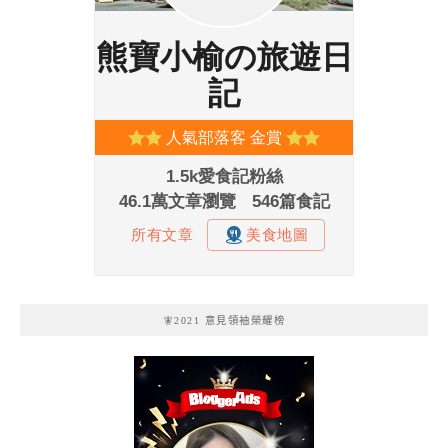
🧚2021 意見領袖榮耀榜