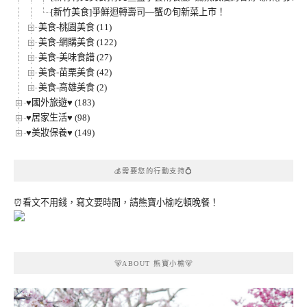
[新竹美食]爭鮮迴轉壽司—蟹の旬新菜上市！
美食-桃園美食 (11)
美食-網購美食 (122)
美食-美味食譜 (27)
美食-苗栗美食 (42)
美食-高雄美食 (2)
♥國外旅遊♥ (183)
♥居家生活♥ (98)
♥美妝保養♥ (149)
💰需要您的行動支持💍
⏰看文不用錢，寫文要時間，請熊寶小榆吃頓晚餐！
🐻ABOUT 熊寶小榆🐻