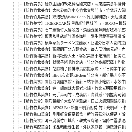
【新竹美食】硬派主廚的軟嫩料理關東店，關東路美食牛排料理
【新竹竹北美食】太味發南洋小吃竹北文興門市，竹北超人氣叻
【新竹竹北美食】烘焙密碼Bake Code(竹北勝利店)，天
【新竹美食】TIGERROAR韓虎嘯新竹巨城門市，SOGO三
【新竹美食】石二鍋新竹大魯閣店，燒酒雞風味鍋好吃嗎？五花Q
【新竹美食】那家咖啡館新竹深夜咖啡，學生最愛寧靜閱讀辦公咖
【新竹美食】横浜家系ラーメン拉麵家，巨城旁日本人開的拉麵
【新竹竹北美食】頂廂園正北方麵食館，每人低消80元起，內用
【新竹新埔美食】新埔粄條大王，客家美食小吃推薦！招牌油豆
【新竹竹北美食】就醬子烤吧竹北店，竹北消夜新選擇！炸物、
【新竹竹北美食】芝麻柚子豬排專賣店搬家啦，平日商業午餐29
【新竹竹北美食】Hiro’sらあ麵Kitchen 竹北店，新竹縣
【新竹美食】關新刀切麵食館，新莊車站平價小吃店，水餃牛肉
【新竹竹北美食】這一鍋麻辣火鍋老火鍋，竹北光明殿用餐心得
【新竹竹北美食】元手壽司竹北成功店，高質感平價握壽司餐廳
【新竹美食】涮乃葉新竹大魯閣湳雅店，日式火鍋涮涮鍋吃到飽
【新竹竹北美食】AP203 Bar 熱壓三明治廚房-竹北光明a店
【新竹香山美食】剛剛好食便當餐盒，新竹最強外送便當，辦公室
【新竹美食】涓豆腐新竹巨城店，韓式豆腐鍋、霜降牛雪濃湯超
【新竹宅配美食】御品精緻養生餐，外送家庭餐一通電話送到府