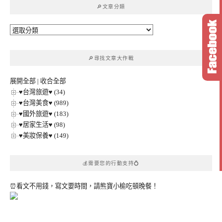
🔎文章分類
字:
🔎
文
章
🔎尋找文章大作戰
分
類
展開全部
|
收合全部
♥台灣旅遊♥ (34)
♥台灣美食♥ (989)
♥國外旅遊♥ (183)
♥居家生活♥ (98)
♥美妝保養♥ (149)
💰需要您的行動支持💍
⏰看文不用錢，寫文要時間，請熊寶小榆吃頓晚餐！