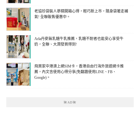
老協珍袋裝人蔘精開箱心得，輕巧新上市，隨身袋著走補
氣! 全聯販售優惠中。
Arla丹麥無乳糖牛乳推薦，乳糖不耐者也能安心享受牛
奶，全聯、大潤發買得到!
飛買家中港澳上網SIM卡，香港自由行海外旅遊網卡推
薦，內文含使用心得分享(免翻牆使用LINE、FB、
Google)。
🌺AD🌺