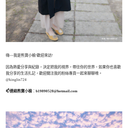
嗨~~我是熊寶小榆!歡迎來訪!
因為熱愛分享與紀錄，決定把我的視界，帶往你的世界，如果你也喜歡
我分享的生活扎記，歡迎關注我的粉絲專頁一起來聊聊唷。
@kinglin724
📫連絡熊寶小榆
：
b19890528@hotmail.com