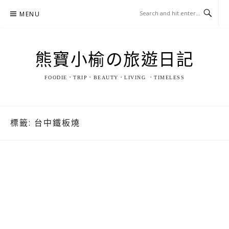
Skip
MENU
to
content
熊寶小榆の旅遊日記
FOODIE．TRIP．BEAUTY．LIVING ．TIMELESS
標籤:
台中鐵板燒