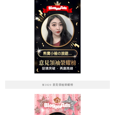
熊寶小榆の旅遊日
記
🧚2020 意見領袖榮耀榜