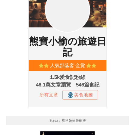
🧚2021 意見領袖榮耀榜