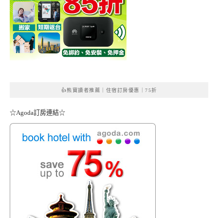
👍熊寶讀者推薦｜住宿訂房優惠｜75折
☆Agoda訂房連結☆