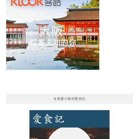
🧚熊寶小榆的愛食記