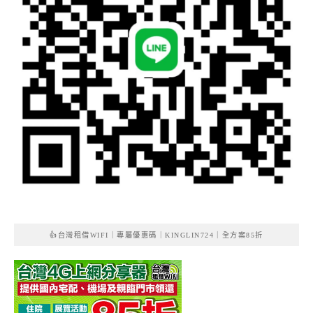
👍台灣租借WIFI｜專屬優惠碼｜KINGLIN724｜全方案85折