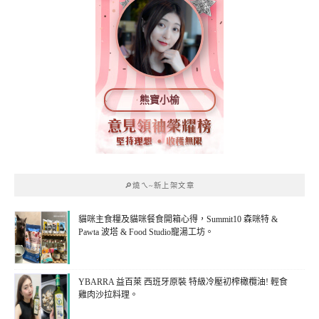
熊寶小榆
🔎燒ㄟ~新上架文章
貓咪主食糧及貓咪餐食開箱心得，Summit10 森咪特 &
Pawta 波塔 & Food Studio寵湯工坊。
YBARRA 益百萊 西班牙原裝 特級冷壓初榨橄欖油! 輕食
雞肉沙拉料理。