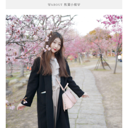
🐻ABOUT 熊寶小榆🐻