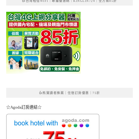
👍台灣租借WIFI｜專屬優惠碼｜KINGLIN724｜全方案85折
👍熊寶讀者推薦｜住宿訂房優惠｜75折
☆Agoda訂房連結☆