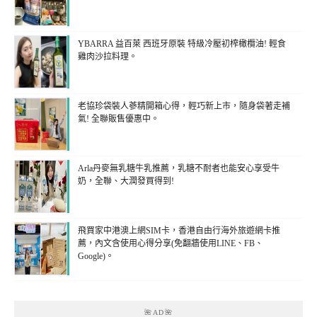
YBARRA 益百萊 西班牙原裝 特級冷壓初榨橄欖油! 輕食
雞肉沙拉料理。
老協珍袋裝人蔘精開箱心得，輕巧新上市，隨身袋著走補
氣! 全聯販售優惠中。
Arla丹麥無乳糖牛乳推薦，乳糖不耐者也能安心享受牛
奶，全聯、大潤發買得到!
飛買家中港澳上網SIM卡，香港自由行海外旅遊網卡推
薦，內文含使用心得分享(免翻牆使用LINE、FB、
Google)。
🌺AD🌺