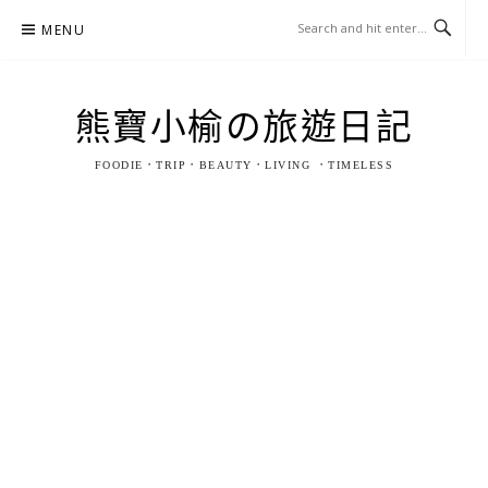
Skip
MENU
to
content
熊寶小榆の旅遊日記
FOODIE．TRIP．BEAUTY．LIVING ．TIMELESS