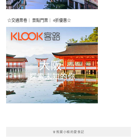
☆交通票卷｜ 景點門票｜ 4折優惠☆
🧚熊寶小榆的愛食記