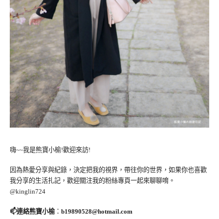
嗨~~我是熊寶小榆!歡迎來訪!
因為熱愛分享與紀錄，決定把我的視界，帶往你的世界，如果你也喜歡
我分享的生活扎記，歡迎關注我的粉絲專頁一起來聊聊唷。
@kinglin724
📫連絡熊寶小榆
：
b19890528@hotmail.com