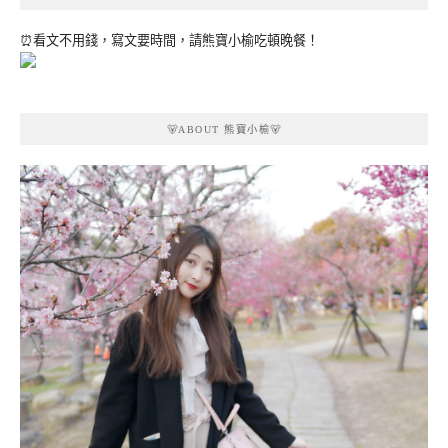
⏰看文不用錢，寫文要時間，請熊寶小榆吃頓晚餐！
🐻ABOUT 熊寶小榆🐻