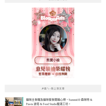
熊寶小榆
🔎燒ㄟ~新上架文章
貓咪主食糧及貓咪餐食開箱心得，Summit10 森咪特 &
Pawta 波塔 & Food Studio寵湯工坊。