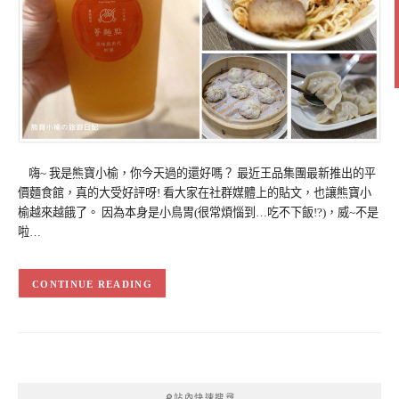
嗨~ 我是熊寶小榆，你今天過的還好嗎？ 最近王品集團最新推出的平
價麵食館，真的大受好評呀! 看大家在社群媒體上的貼文，也讓熊寶小
榆越來越餓了。 因為本身是小鳥胃(很常煩惱到…吃不下飯!?)，威~不是
啦…
CONTINUE READING
🔎站內快速搜尋