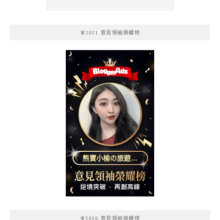
🧚2021 意見領袖榮耀榜
熊寶小榆の旅遊日
記
🧚2020 意見領袖榮耀榜