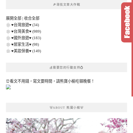
章
🔎尋找文章大作戰
分
類
展開全部
|
收合全部
♥台灣旅遊♥ (34)
♥台灣美食♥ (989)
♥國外旅遊♥ (183)
♥居家生活♥ (98)
♥美妝保養♥ (149)
💰需要您的行動支持💍
⏰看文不用錢，寫文要時間，請熊寶小榆吃頓晚餐！
🐻ABOUT 熊寶小榆🐻