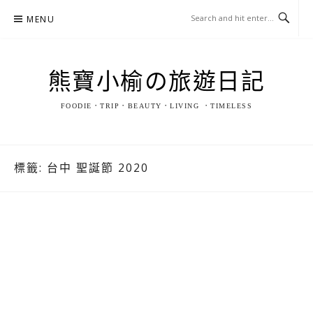
Skip
MENU
to
content
熊寶小榆の旅遊日記
FOODIE．TRIP．BEAUTY．LIVING ．TIMELESS
標籤:
台中 聖誕節 2020