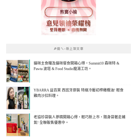
熊寶小榆
🔎燒ㄟ~新上架文章
貓咪主食糧及貓咪餐食開箱心得，Summit10 森咪特 &
Pawta 波塔 & Food Studio寵湯工坊。
YBARRA 益百萊 西班牙原裝 特級冷壓初榨橄欖油! 輕食
雞肉沙拉料理。
老協珍袋裝人蔘精開箱心得，輕巧新上市，隨身袋著走補
氣! 全聯販售優惠中。