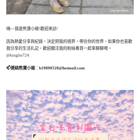
嗨~~我是熊寶小榆!歡迎來訪!
因為熱愛分享與紀錄，決定把我的視界，帶往你的世界，如果你也喜歡
我分享的生活扎記，歡迎關注我的粉絲專頁一起來聊聊唷。
@kinglin724
📫連絡熊寶小榆
：
b19890528@hotmail.com