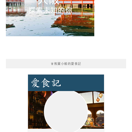
🧚熊寶小榆的愛食記