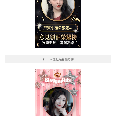
熊寶小榆の旅遊日
記
🧚2020 意見領袖榮耀榜