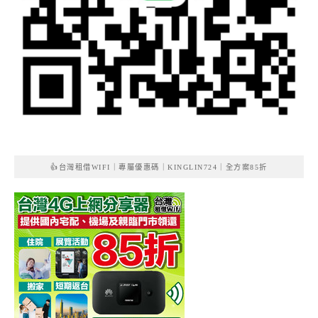
👍台灣租借WIFI｜專屬優惠碼｜KINGLIN724｜全方案85折