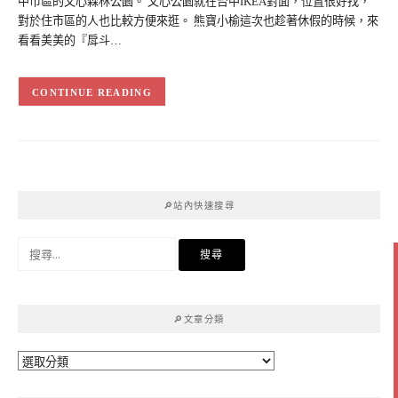
中市區的文心森林公園。 文心公園就在台中IKEA對面，位置很好找，
對於住市區的人也比較方便來逛。 熊寶小榆這次也趁著休假的時候，來
看看美美的『戽斗…
CONTINUE READING
🔎站內快速搜尋
搜
尋
關
鍵
🔎文章分類
字:
🔎
文