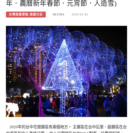
年．農曆新年春節．元宵節．人造雪)
台灣旅遊景點-旅遊日記
IKUMA
2020-01-05
2020年的台中花燈展區有兩個地方。 主展區在台中后里、副展區在台